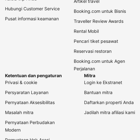
Artikel travel
Hubungi Customer Service
Booking.com untuk Bisnis
Pusat informasi keamanan
Traveller Review Awards
Rental Mobil
Pencari tiket pesawat
Reservasi restoran
Booking.com untuk Agen
Perjalanan
Ketentuan dan pengaturan
Mitra
Privasi & cookie
Login ke Ekstranet
Persyaratan Layanan
Bantuan mitra
Pernyataan Aksesibilitas
Daftarkan properti Anda
Masalah mitra
Jadilah mitra afiliasi kami
Pernyataan Perbudakan
Modern
Pernyataan Hak Asasi