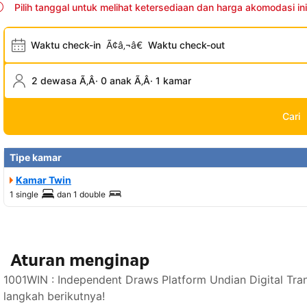
Pilih tanggal untuk melihat ketersediaan dan harga akomodasi ini
Waktu check-in
Ã¢â‚¬â€
Waktu check-out
2 dewasa Ã‚Â· 0 anak Ã‚Â· 1 kamar
Cari
Tipe kamar
Kamar Twin
1 single
dan
1 double
Aturan menginap
1001WIN : Independent Draws Platform Undian Digital Tr
langkah berikutnya!