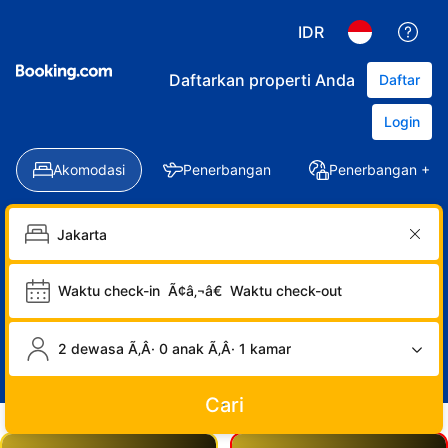
IDR
Daftarkan properti Anda
Daftar
Login
Akomodasi
Penerbangan
Penerbangan + Ho
Waktu check-in
Ã¢â‚¬â€
Waktu check-out
2 dewasa Ã‚Â· 0 anak Ã‚Â· 1 kamar
Cari