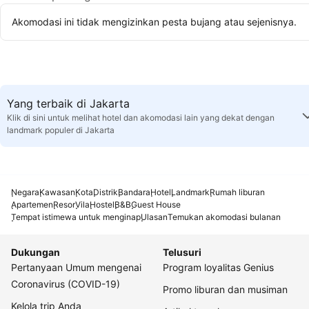
Akomodasi ini tidak mengizinkan pesta bujang atau sejenisnya.
Yang terbaik di Jakarta
Klik di sini untuk melihat hotel dan akomodasi lain yang dekat dengan
landmark populer di Jakarta
Negara
Kawasan
Kota
Distrik
Bandara
Hotel
Landmark
Rumah liburan
Apartemen
Resor
Vila
Hostel
B&B
Guest House
Tempat istimewa untuk menginap
Ulasan
Temukan akomodasi bulanan
Dukungan
Telusuri
Pertanyaan Umum mengenai
Program loyalitas Genius
Coronavirus (COVID-19)
Promo liburan dan musiman
Kelola trip Anda