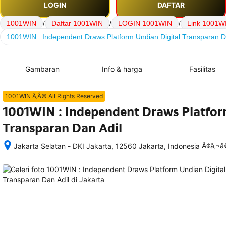
LOGIN
DAFTAR
1001WIN
/
Daftar 1001WIN
/
LOGIN 1001WIN
/
Link 1001W
1001WIN : Independent Draws Platform Undian Digital Transparan D
Gambaran
Info & harga
Fasilitas
1001WIN Ã‚Â© All Rights Reserved
1001WIN : Independent Draws Platfor
Transparan Dan Adil
Ã¢â‚¬
Jakarta Selatan - DKI Jakarta, 12560 Jakarta, Indonesia
Setelah 
memesan, 
semua 
rincian 
akomodasi 
termasuk 
nomor 