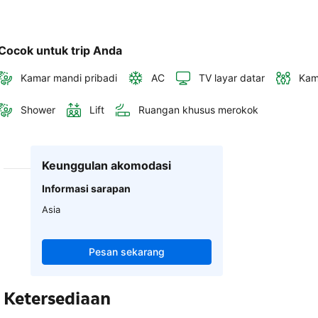
Cocok untuk trip Anda
Kamar mandi pribadi
AC
TV layar datar
Kam
Shower
Lift
Ruangan khusus merokok
Keunggulan akomodasi
Informasi sarapan
Asia
Pesan sekarang
Ketersediaan