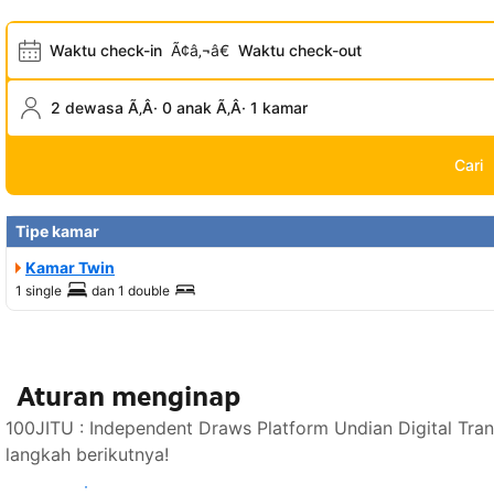
Waktu check-in
Ã¢â‚¬â€
Waktu check-out
2 dewasa Ã‚Â· 0 anak Ã‚Â· 1 kamar
Cari
Tipe kamar
Kamar Twin
1 single
dan
1 double
Aturan menginap
100JITU : Independent Draws Platform Undian Digital Tra
langkah berikutnya!
Lihat ketersediaan