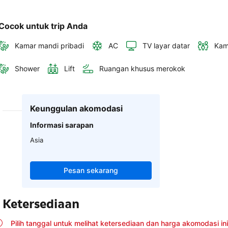
Cocok untuk trip Anda
Kamar mandi pribadi
AC
TV layar datar
Kam
Shower
Lift
Ruangan khusus merokok
Keunggulan akomodasi
Informasi sarapan
Asia
Pesan sekarang
Ketersediaan
Pilih tanggal untuk melihat ketersediaan dan harga akomodasi ini