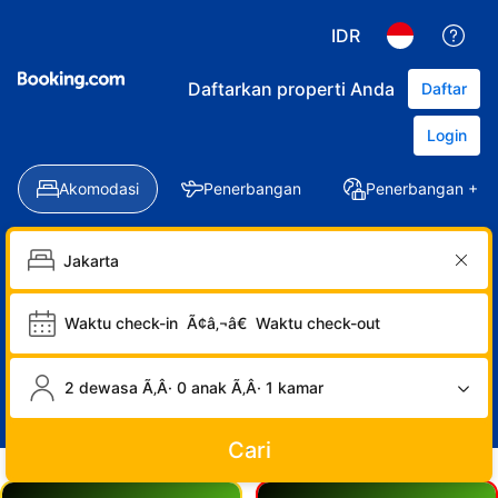
IDR
Daftarkan properti Anda
Daftar
Login
Akomodasi
Penerbangan
Penerbangan + Ho
Waktu check-in
Ã¢â‚¬â€
Waktu check-out
2 dewasa Ã‚Â· 0 anak Ã‚Â· 1 kamar
Cari