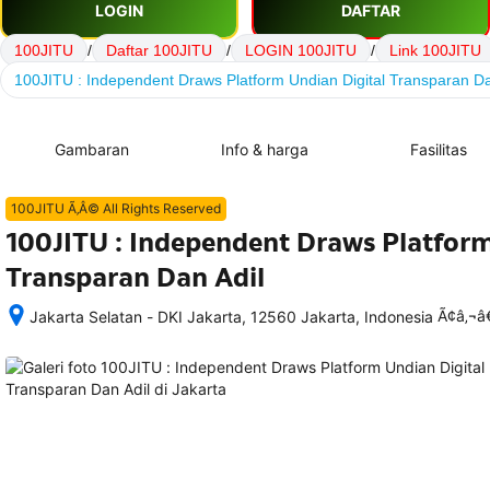
LOGIN
DAFTAR
100JITU
/
Daftar 100JITU
/
LOGIN 100JITU
/
Link 100JITU
100JITU : Independent Draws Platform Undian Digital Transparan Da
Gambaran
Info & harga
Fasilitas
100JITU Ã‚Â© All Rights Reserved
100JITU : Independent Draws Platform
Transparan Dan Adil
Ã¢â‚¬
Jakarta Selatan - DKI Jakarta, 12560 Jakarta, Indonesia
Setelah 
memesan, 
semua 
rincian 
akomodasi 
termasuk 
nomor 