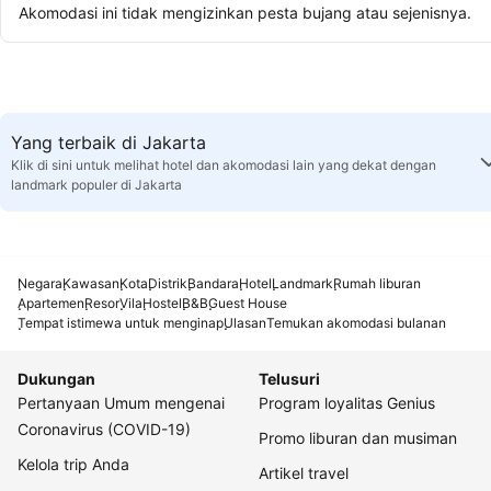
Akomodasi ini tidak mengizinkan pesta bujang atau sejenisnya.
Yang terbaik di Jakarta
Klik di sini untuk melihat hotel dan akomodasi lain yang dekat dengan
landmark populer di Jakarta
Negara
Kawasan
Kota
Distrik
Bandara
Hotel
Landmark
Rumah liburan
Apartemen
Resor
Vila
Hostel
B&B
Guest House
Tempat istimewa untuk menginap
Ulasan
Temukan akomodasi bulanan
Dukungan
Telusuri
Pertanyaan Umum mengenai
Program loyalitas Genius
Coronavirus (COVID-19)
Promo liburan dan musiman
Kelola trip Anda
Artikel travel