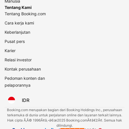
Manusia
Tentang Kami
Tentang Booking.com
Cara kerja kami
Keberlanjutan
Pusat pers
Karier
Relasi investor
Kontak perusahaan
Pedoman konten dan
pelaporannya
IDR
Booking.com merupakan bagian dari Booking Holdings Inc., perusahaan
terkemuka di dunia untuk perjalanan online dan layanan terkait lainnya.
Hak cipta Ã‚Â© 1996Ã¢â‚¬â€œ2025 Booking.comÃ¢â€žÂ¢. Semua hak
dilindungi.