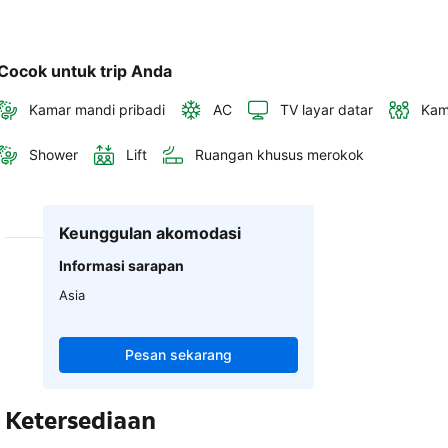
Cocok untuk trip Anda
Kamar mandi pribadi
AC
TV layar datar
Kam
Shower
Lift
Ruangan khusus merokok
Keunggulan akomodasi
Informasi sarapan
Asia
Pesan sekarang
Ketersediaan