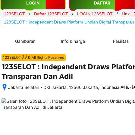
LOGIN
DAFTAR
123SELOT
/
Daftar 123SELOT
/
LOGIN 123SELOT
/
Link 
123SELOT : Independent Draws Platform Undian Digital Transparan 
Gambaran
Info & harga
Fasilitas
123SELOT Ã‚Â© All Rights Reserved
123SELOT : Independent Draws Platfo
Transparan Dan Adil
Ã¢â‚¬
Jakarta Selatan - DKI Jakarta, 12560 Jakarta, Indonesia
Setelah 
memesan, 
semua 
rincian 
akomodasi 
termasuk 
nomor 