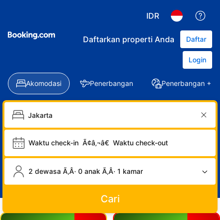
IDR
Daftarkan properti Anda
Daftar
Login
Akomodasi
Penerbangan
Penerbangan + Ho
Waktu check-in
Ã¢â‚¬â€
Waktu check-out
2 dewasa Ã‚Â· 0 anak Ã‚Â· 1 kamar
Cari