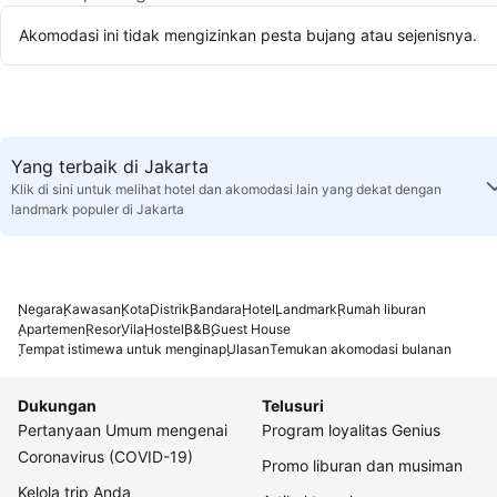
Akomodasi ini tidak mengizinkan pesta bujang atau sejenisnya.
Yang terbaik di Jakarta
Klik di sini untuk melihat hotel dan akomodasi lain yang dekat dengan
landmark populer di Jakarta
Negara
Kawasan
Kota
Distrik
Bandara
Hotel
Landmark
Rumah liburan
Apartemen
Resor
Vila
Hostel
B&B
Guest House
Tempat istimewa untuk menginap
Ulasan
Temukan akomodasi bulanan
Dukungan
Telusuri
Pertanyaan Umum mengenai
Program loyalitas Genius
Coronavirus (COVID-19)
Promo liburan dan musiman
Kelola trip Anda