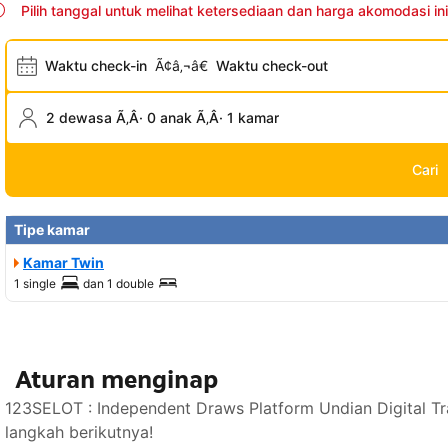
Pilih tanggal untuk melihat ketersediaan dan harga akomodasi ini
Waktu check-in
Ã¢â‚¬â€
Waktu check-out
2 dewasa Ã‚Â· 0 anak Ã‚Â· 1 kamar
Cari
Tipe kamar
Kamar Twin
1 single
dan
1 double
Aturan menginap
123SELOT : Independent Draws Platform Undian Digital T
langkah berikutnya!