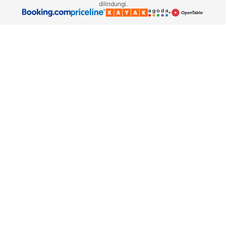
dilindungi.