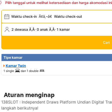
Pilih tanggal untuk melihat ketersediaan dan harga akomodasi ini
Waktu check-in
Ã¢â‚¬â€
Waktu check-out
2 dewasa Ã‚Â· 0 anak Ã‚Â· 1 kamar
Cari
Tipe kamar
Kamar Twin
1 single
dan
1 double
Aturan menginap
138SLOT : Independent Draws Platform Undian Digital Tr
langkah berikutnya!