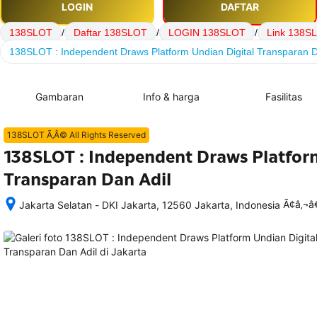
LOGIN
DAFTAR
138SLOT
/
Daftar 138SLOT
/
LOGIN 138SLOT
/
Link 138S
138SLOT : Independent Draws Platform Undian Digital Transparan D
Gambaran
Info & harga
Fasilitas
138SLOT Ã‚Â© All Rights Reserved
138SLOT : Independent Draws Platfor
Transparan Dan Adil
Ã¢â‚¬
Jakarta Selatan - DKI Jakarta, 12560 Jakarta, Indonesia
Setelah 
memesan, 
semua 
rincian 
akomodasi 
termasuk 
nomor 