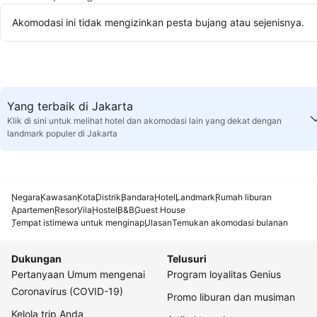
Akomodasi ini tidak mengizinkan pesta bujang atau sejenisnya.
Yang terbaik di Jakarta
Klik di sini untuk melihat hotel dan akomodasi lain yang dekat dengan
landmark populer di Jakarta
Negara
Kawasan
Kota
Distrik
Bandara
Hotel
Landmark
Rumah liburan
Apartemen
Resor
Vila
Hostel
B&B
Guest House
Tempat istimewa untuk menginap
Ulasan
Temukan akomodasi bulanan
Dukungan
Telusuri
Pertanyaan Umum mengenai
Program loyalitas Genius
Coronavirus (COVID-19)
Promo liburan dan musiman
Kelola trip Anda