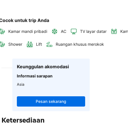
Cocok untuk trip Anda
Kamar mandi pribadi
AC
TV layar datar
Kam
Shower
Lift
Ruangan khusus merokok
Keunggulan akomodasi
Informasi sarapan
Asia
Pesan sekarang
Ketersediaan