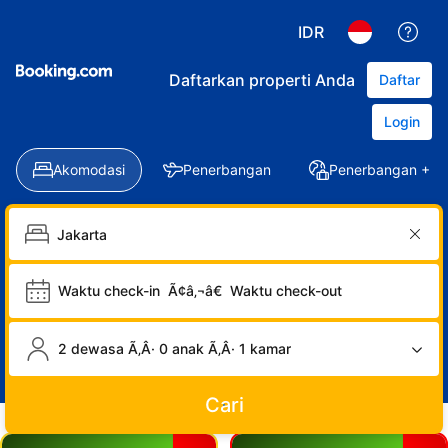
IDR
Daftarkan properti Anda
Daftar
Login
Akomodasi
Penerbangan
Penerbangan + Ho
Waktu check-in
Ã¢â‚¬â€
Waktu check-out
2 dewasa Ã‚Â· 0 anak Ã‚Â· 1 kamar
Cari