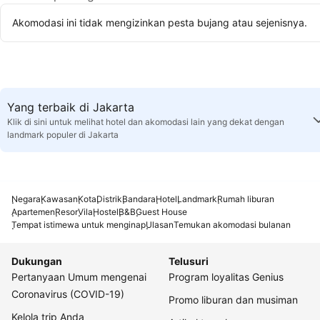
Akomodasi ini tidak mengizinkan pesta bujang atau sejenisnya.
Yang terbaik di Jakarta
Klik di sini untuk melihat hotel dan akomodasi lain yang dekat dengan
landmark populer di Jakarta
Negara
Kawasan
Kota
Distrik
Bandara
Hotel
Landmark
Rumah liburan
Apartemen
Resor
Vila
Hostel
B&B
Guest House
Tempat istimewa untuk menginap
Ulasan
Temukan akomodasi bulanan
Dukungan
Telusuri
Pertanyaan Umum mengenai
Program loyalitas Genius
Coronavirus (COVID-19)
Promo liburan dan musiman
Kelola trip Anda