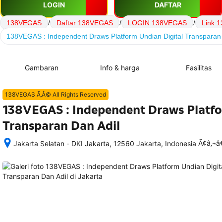
LOGIN
DAFTAR
138VEGAS
/
Daftar 138VEGAS
/
LOGIN 138VEGAS
/
Link 
138VEGAS : Independent Draws Platform Undian Digital Transparan 
Gambaran
Info & harga
Fasilitas
138VEGAS Ã‚Â© All Rights Reserved
138VEGAS : Independent Draws Platfo
Transparan Dan Adil
Ã¢â‚¬
Jakarta Selatan - DKI Jakarta, 12560 Jakarta, Indonesia
Setelah 
memesan, 
semua 
rincian 
akomodasi 
termasuk 
nomor 