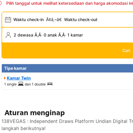
Pilih tanggal untuk melihat ketersediaan dan harga akomodasi ini
Waktu check-in
Ã¢â‚¬â€
Waktu check-out
2 dewasa Ã‚Â· 0 anak Ã‚Â· 1 kamar
Cari
Tipe kamar
Kamar Twin
1 single
dan
1 double
Aturan menginap
138VEGAS : Independent Draws Platform Undian Digital T
langkah berikutnya!