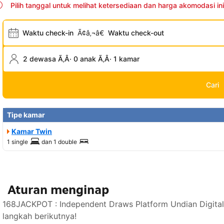
Pilih tanggal untuk melihat ketersediaan dan harga akomodasi ini
Waktu check-in
Ã¢â‚¬â€
Waktu check-out
2 dewasa Ã‚Â· 0 anak Ã‚Â· 1 kamar
Cari
Tipe kamar
Kamar Twin
1 single
dan
1 double
Aturan menginap
168JACKPOT : Independent Draws Platform Undian Digital
langkah berikutnya!