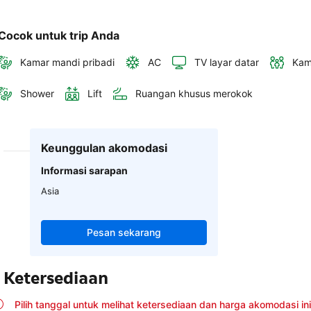
Cocok untuk trip Anda
Kamar mandi pribadi
AC
TV layar datar
Kam
Shower
Lift
Ruangan khusus merokok
Keunggulan akomodasi
Informasi sarapan
Asia
Pesan sekarang
Ketersediaan
Pilih tanggal untuk melihat ketersediaan dan harga akomodasi ini