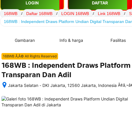
LOGIN
DAFTAR
168WB
/
Daftar 168WB
/
LOGIN 168WB
/
Link 168WB
/
S
168WB : Independent Draws Platform Undian Digital Transparan Dan
Gambaran
Info & harga
Fasilitas
168WB Ã‚Â© All Rights Reserved
168WB : Independent Draws Platform 
Transparan Dan Adil
Ã¢â‚¬
Jakarta Selatan - DKI Jakarta, 12560 Jakarta, Indonesia
Setelah 
memesan, 
semua 
rincian 
akomodasi 
termasuk 
nomor 