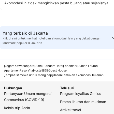
Akomodasi ini tidak mengizinkan pesta bujang atau sejenisnya.
Yang terbaik di Jakarta
Klik di sini untuk melihat hotel dan akomodasi lain yang dekat dengan
landmark populer di Jakarta
Negara
Kawasan
Kota
Distrik
Bandara
Hotel
Landmark
Rumah liburan
Apartemen
Resor
Vila
Hostel
B&B
Guest House
Tempat istimewa untuk menginap
Ulasan
Temukan akomodasi bulanan
Dukungan
Telusuri
Pertanyaan Umum mengenai
Program loyalitas Genius
Coronavirus (COVID-19)
Promo liburan dan musiman
Kelola trip Anda
Artikel travel