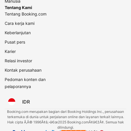
Manusia
Tentang Kami
Tentang Booking.com
Cara kerja kami
Keberlanjutan
Pusat pers
Karier
Relasi investor
Kontak perusahaan
Pedoman konten dan
pelaporannya
IDR
Booking.com merupakan bagian dari Booking Holdings Inc., perusahaan
terkemuka di dunia untuk perjalanan online dan layanan terkait lainnya.
Hak cipta Ã‚Â© 1996Ã¢â‚¬â€œ2025 Booking.comÃ¢â€žÂ¢. Semua hak
dilindungi.