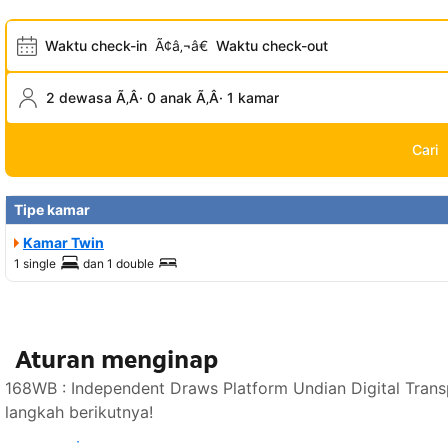
Waktu check-in
Ã¢â‚¬â€
Waktu check-out
2 dewasa Ã‚Â· 0 anak Ã‚Â· 1 kamar
Cari
Tipe kamar
Kamar Twin
1 single
dan
1 double
Aturan menginap
168WB : Independent Draws Platform Undian Digital Tran
langkah berikutnya!
Lihat ketersediaan