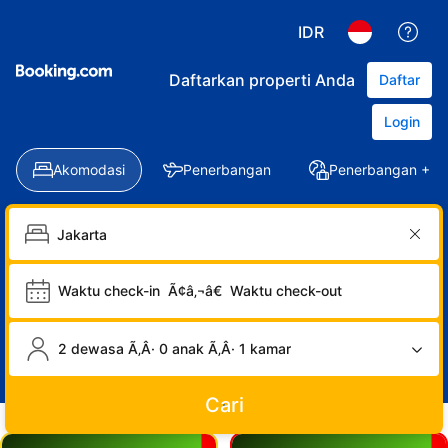
IDR
Daftarkan properti Anda
Daftar
Login
Akomodasi
Penerbangan
Penerbangan + Ho
Waktu check-in
Ã¢â‚¬â€
Waktu check-out
2 dewasa Ã‚Â· 0 anak Ã‚Â· 1 kamar
Cari