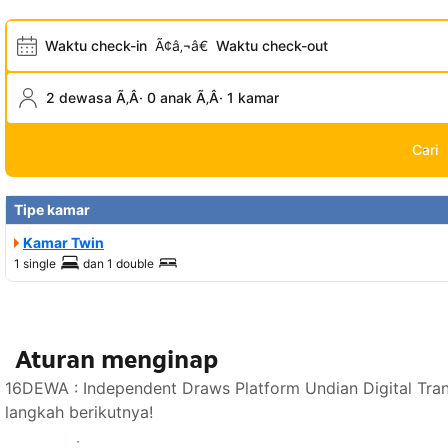
Waktu check-in
Ã¢â‚¬â€
Waktu check-out
2 dewasa Ã‚Â· 0 anak Ã‚Â· 1 kamar
Cari
Tipe kamar
Kamar Twin
1 single
dan
1 double
Aturan menginap
16DEWA : Independent Draws Platform Undian Digital Tra
langkah berikutnya!
Lihat ketersediaan