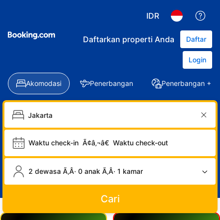
IDR
Daftarkan properti Anda
Daftar
Login
Akomodasi
Penerbangan
Penerbangan + Ho
Waktu check-in
Ã¢â‚¬â€
Waktu check-out
2 dewasa Ã‚Â· 0 anak Ã‚Â· 1 kamar
Cari