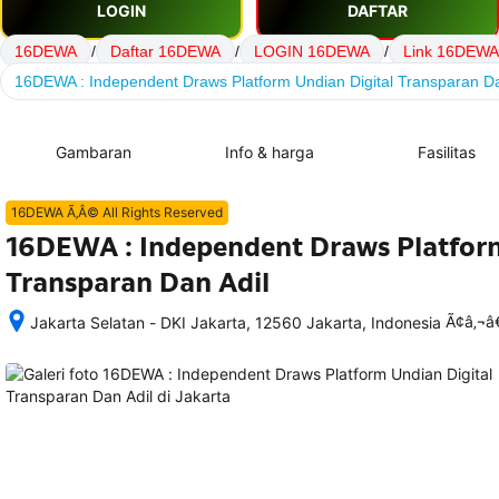
LOGIN
DAFTAR
16DEWA
/
Daftar 16DEWA
/
LOGIN 16DEWA
/
Link 16DEWA
16DEWA : Independent Draws Platform Undian Digital Transparan Da
Gambaran
Info & harga
Fasilitas
16DEWA Ã‚Â© All Rights Reserved
16DEWA : Independent Draws Platform
Transparan Dan Adil
Ã¢â‚¬
Jakarta Selatan - DKI Jakarta, 12560 Jakarta, Indonesia
Setelah 
memesan, 
semua 
rincian 
akomodasi 
termasuk 
nomor 