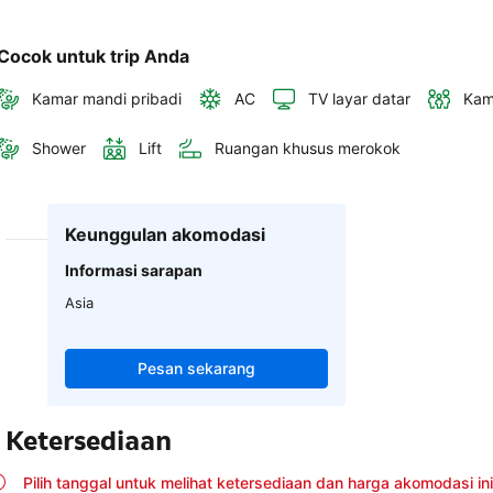
Cocok untuk trip Anda
Kamar mandi pribadi
AC
TV layar datar
Kam
Shower
Lift
Ruangan khusus merokok
Keunggulan akomodasi
Informasi sarapan
Asia
Pesan sekarang
Ketersediaan
Pilih tanggal untuk melihat ketersediaan dan harga akomodasi ini