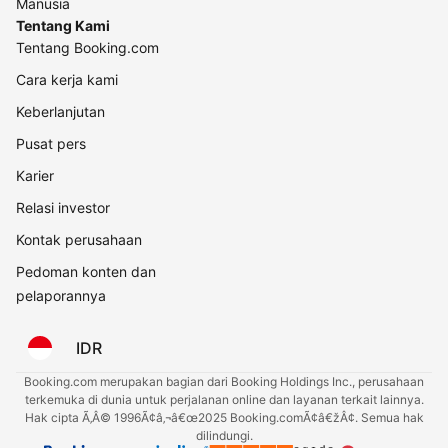
Manusia
Tentang Kami
Tentang Booking.com
Cara kerja kami
Keberlanjutan
Pusat pers
Karier
Relasi investor
Kontak perusahaan
Pedoman konten dan
pelaporannya
IDR
Booking.com merupakan bagian dari Booking Holdings Inc., perusahaan
terkemuka di dunia untuk perjalanan online dan layanan terkait lainnya.
Hak cipta Ã‚Â© 1996Ã¢â‚¬â€œ2025 Booking.comÃ¢â€žÂ¢. Semua hak
dilindungi.