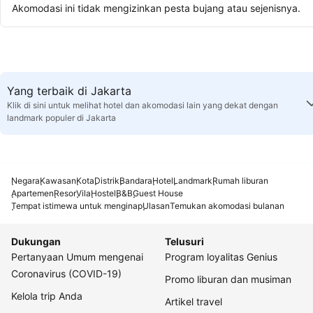
Akomodasi ini tidak mengizinkan pesta bujang atau sejenisnya.
Yang terbaik di Jakarta
Klik di sini untuk melihat hotel dan akomodasi lain yang dekat dengan
landmark populer di Jakarta
Negara
Kawasan
Kota
Distrik
Bandara
Hotel
Landmark
Rumah liburan
Apartemen
Resor
Vila
Hostel
B&B
Guest House
Tempat istimewa untuk menginap
Ulasan
Temukan akomodasi bulanan
Dukungan
Telusuri
Pertanyaan Umum mengenai
Program loyalitas Genius
Coronavirus (COVID-19)
Promo liburan dan musiman
Kelola trip Anda
Artikel travel