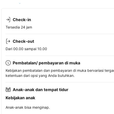
Lihat ketersediaan
Check-in
Tersedia 24 jam
Check-out
Dari 00.00 sampai 10.00
Pembatalan/ pembayaran di muka
Kebijakan pembatalan dan pembayaran di muka bervariasi terg
ketentuan dari opsi yang Anda butuhkan.
Anak-anak dan tempat tidur
Kebijakan anak
Anak-anak bisa menginap.