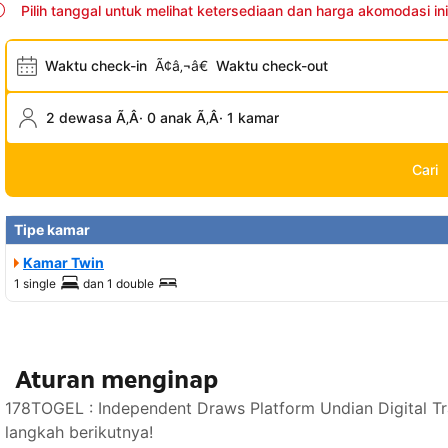
Pilih tanggal untuk melihat ketersediaan dan harga akomodasi ini
Waktu check-in
Ã¢â‚¬â€
Waktu check-out
2 dewasa Ã‚Â· 0 anak Ã‚Â· 1 kamar
Cari
Tipe kamar
Kamar Twin
1 single
dan
1 double
Aturan menginap
178TOGEL : Independent Draws Platform Undian Digital T
langkah berikutnya!