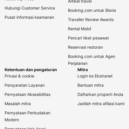
Artikel travel
Hubungi Customer Service
Booking.com untuk Bisnis
Pusat informasi keamanan
Traveller Review Awards
Rental Mobil
Pencari tiket pesawat
Reservasi restoran
Booking.com untuk Agen
Perjalanan
Ketentuan dan pengaturan
Mitra
Privasi & cookie
Login ke Ekstranet
Persyaratan Layanan
Bantuan mitra
Pernyataan Aksesibilitas
Daftarkan properti Anda
Masalah mitra
Jadilah mitra afiliasi kami
Pernyataan Perbudakan
Modern
Pernyataan Hak Asasi