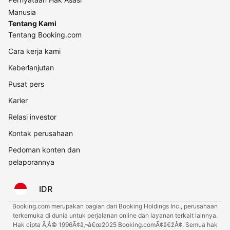
Manusia
Tentang Kami
Tentang Booking.com
Cara kerja kami
Keberlanjutan
Pusat pers
Karier
Relasi investor
Kontak perusahaan
Pedoman konten dan
pelaporannya
IDR
Booking.com merupakan bagian dari Booking Holdings Inc., perusahaan
terkemuka di dunia untuk perjalanan online dan layanan terkait lainnya.
Hak cipta Ã‚Â© 1996Ã¢â‚¬â€œ2025 Booking.comÃ¢â€žÂ¢. Semua hak