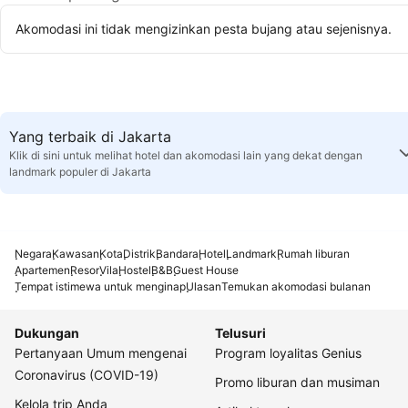
Akomodasi ini tidak mengizinkan pesta bujang atau sejenisnya.
Yang terbaik di Jakarta
Klik di sini untuk melihat hotel dan akomodasi lain yang dekat dengan
landmark populer di Jakarta
Negara
Kawasan
Kota
Distrik
Bandara
Hotel
Landmark
Rumah liburan
Apartemen
Resor
Vila
Hostel
B&B
Guest House
Tempat istimewa untuk menginap
Ulasan
Temukan akomodasi bulanan
Dukungan
Telusuri
Pertanyaan Umum mengenai
Program loyalitas Genius
Coronavirus (COVID-19)
Promo liburan dan musiman
Kelola trip Anda