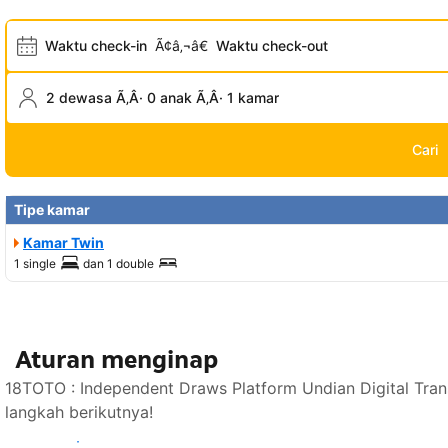
Waktu check-in
Ã¢â‚¬â€
Waktu check-out
2 dewasa Ã‚Â· 0 anak Ã‚Â· 1 kamar
Cari
Tipe kamar
Kamar Twin
1 single
dan
1 double
Aturan menginap
18TOTO : Independent Draws Platform Undian Digital Tra
langkah berikutnya!
Lihat ketersediaan