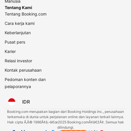
Manusia
Tentang Kami
Tentang Booking.com
Cara kerja kami
Keberlanjutan
Pusat pers
Karier
Relasi investor
Kontak perusahaan
Pedoman konten dan
pelaporannya
IDR
Booking.com merupakan bagian dari Booking Holdings Inc., perusahaan
terkemuka di dunia untuk perjalanan online dan layanan terkait lainnya.
Hak cipta Ã‚Â© 1996Ã¢â‚¬â€œ2025 Booking.comÃ¢â€žÂ¢. Semua hak
dilindungi.