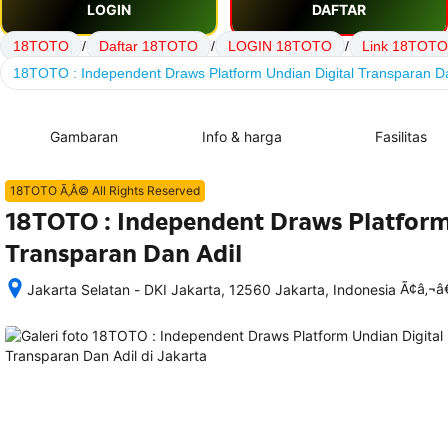
LOGIN
DAFTAR
18TOTO
/
Daftar 18TOTO
/
LOGIN 18TOTO
/
Link 18TOTO
18TOTO : Independent Draws Platform Undian Digital Transparan Da
Gambaran
Info & harga
Fasilitas
18TOTO Ã‚Â© All Rights Reserved
18TOTO : Independent Draws Platform
Transparan Dan Adil
Ã¢â‚¬
Jakarta Selatan - DKI Jakarta, 12560 Jakarta, Indonesia
Setelah 
memesan, 
semua 
rincian 
akomodasi 
termasuk 
nomor 