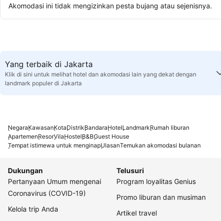
Akomodasi ini tidak mengizinkan pesta bujang atau sejenisnya.
Yang terbaik di Jakarta
Klik di sini untuk melihat hotel dan akomodasi lain yang dekat dengan
landmark populer di Jakarta
Negara
Kawasan
Kota
Distrik
Bandara
Hotel
Landmark
Rumah liburan
Apartemen
Resor
Vila
Hostel
B&B
Guest House
Tempat istimewa untuk menginap
Ulasan
Temukan akomodasi bulanan
Dukungan
Telusuri
Pertanyaan Umum mengenai
Program loyalitas Genius
Coronavirus (COVID-19)
Promo liburan dan musiman
Kelola trip Anda
Artikel travel