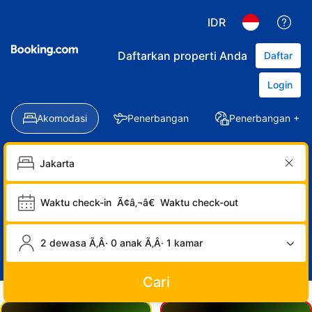
IDR
Daftarkan properti Anda
Daftar
Login
Akomodasi
Penerbangan
Penerbangan + Ho
Waktu check-in
Ã¢â‚¬â€
Waktu check-out
2 dewasa Ã‚Â· 0 anak Ã‚Â· 1 kamar
Cari