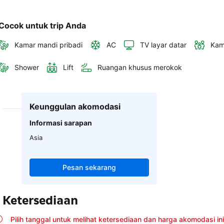
Cocok untuk trip Anda
Kamar mandi pribadi
AC
TV layar datar
Kam
Shower
Lift
Ruangan khusus merokok
Keunggulan akomodasi
Informasi sarapan
Asia
Pesan sekarang
Ketersediaan
Pilih tanggal untuk melihat ketersediaan dan harga akomodasi ini