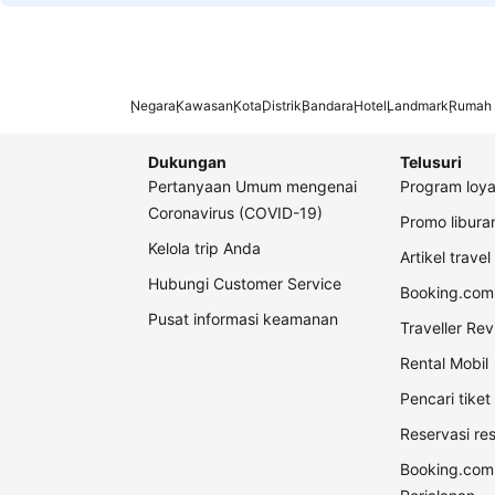
Negara
Kawasan
Kota
Distrik
Bandara
Hotel
Landmark
Rumah 
Dukungan
Telusuri
Pertanyaan Umum mengenai
Program loya
Coronavirus (COVID-19)
Promo libur
Kelola trip Anda
Artikel travel
Hubungi Customer Service
Booking.com 
Pusat informasi keamanan
Traveller Re
Rental Mobil
Pencari tike
Reservasi re
Booking.com