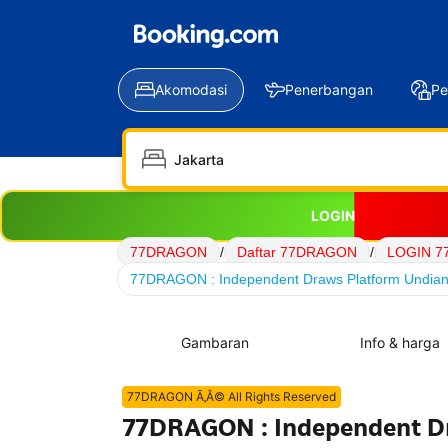
Akomodasi
Penerbangan
Pe
LOGIN
77DRAGON
/
Daftar 77DRAGON
/
LOGIN 
77DRAGON : Independent Draws Platform Undian D
Gambaran
Info & harga
77DRAGON Ã‚Â© All Rights Reserved
77DRAGON : Independent Dr