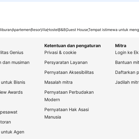
liburan
Apartemen
Resor
Vila
Hostel
B&B
Guest House
Tempat istimewa untuk meng
Ketentuan dan pengaturan
Mitra
litas Genius
Privasi & cookie
Login ke Ek
an dan musiman
Persyaratan Layanan
Bantuan mit
Pernyataan Aksesibilitas
Daftarkan p
untuk Bisnis
Masalah mitra
Jadilah mitr
view Awards
Pernyataan Perbudakan
Modern
Pernyataan Hak Asasi
t pesawat
Manusia
storan
 untuk Agen