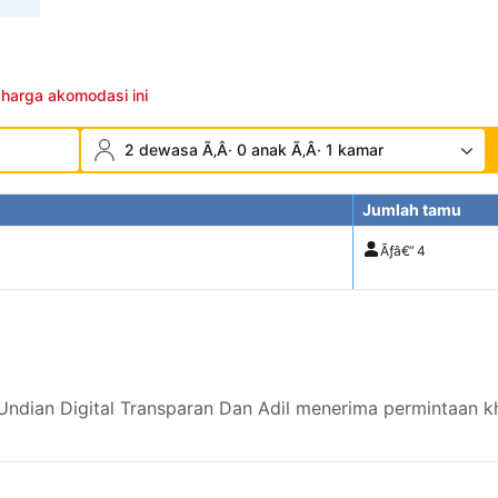
 harga akomodasi ini
2 dewasa Ã‚Â· 0 anak Ã‚Â· 1 kamar
Jumlah tamu
Ãƒâ€”
4
dian Digital Transparan Dan Adil menerima permintaan kh