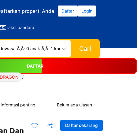
aftarkan properti Anda
Daftar
Login
Taksi bandara
Cari
dewasa Ã‚Â· 0 anak Ã‚Â· 1 kamar
DAFTAR
77DRAGON
/
Informasi penting
Belum ada ulasan
Daftar sekarang
ran Dan