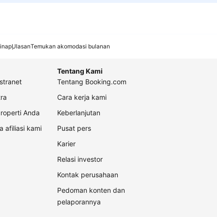
inap
Ulasan
Temukan akomodasi bulanan
Tentang Kami
stranet
Tentang Booking.com
ra
Cara kerja kami
roperti Anda
Keberlanjutan
a afiliasi kami
Pusat pers
Karier
Relasi investor
Kontak perusahaan
Pedoman konten dan
pelaporannya