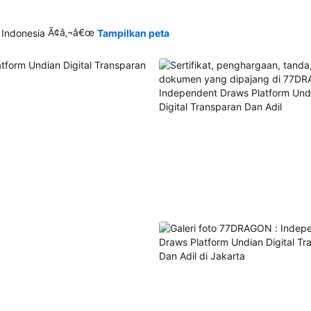
Ã¢â‚¬â€œ
 Indonesia
Tampilkan peta