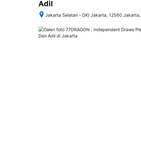
Adil
Jakarta Selatan - DKI Jakarta, 12560 Jakarta,
Setelah 
memesan, 
semua 
rincian 
akomodasi 
termasuk 
nomor 
telepon 
dan 
alamat 
akan 
disertakan 
dalam 
konfirmasi 
pemesanan 
dan 
akun 
Anda.