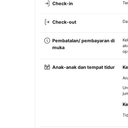
Te
Check-in
Da
Check-out
Ke
Pembatalan/ pembayaran di
ak
muka
op
Anak-anak dan tempat tidur
Ke
An
Un
ju
Ke
Ti