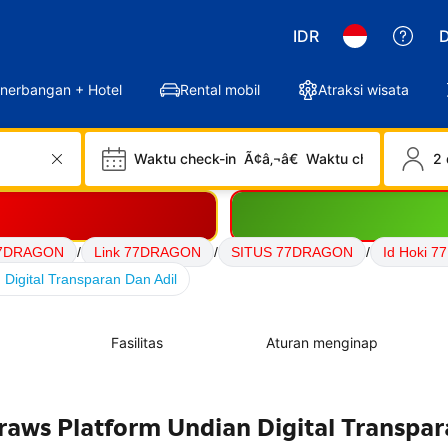
IDR
D
nerbangan + Hotel
Rental mobil
Atraksi wisata
Waktu check-in
Ã¢â‚¬â€
Waktu check-out
2 
77DRAGON
/
Link 77DRAGON
/
SITUS 77DRAGON
/
Id Hoki 
igital Transparan Dan Adil
Fasilitas
Aturan menginap
aws Platform Undian Digital Transpa