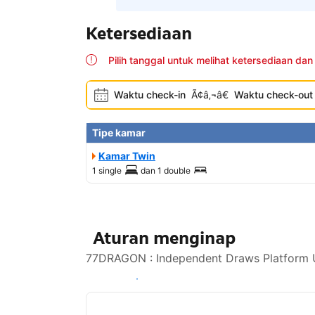
Ketersediaan
Pilih tanggal untuk melihat ketersediaan dan
Waktu check-in
Ã¢â‚¬â€
Waktu check-out
Tipe kamar
Kamar Twin
1 single
dan
1 double
Aturan menginap
77DRAGON : Independent Draws Platform Un
Lihat ketersediaan