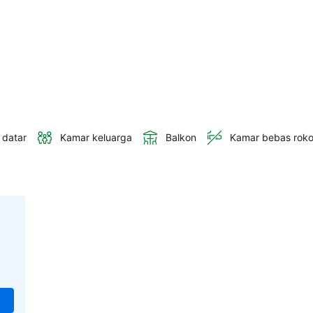
 datar
Kamar keluarga
Balkon
Kamar bebas rok