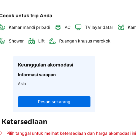
Cocok untuk trip Anda
Kamar mandi pribadi
AC
TV layar datar
Kam
Shower
Lift
Ruangan khusus merokok
Keunggulan akomodasi
Informasi sarapan
Asia
Pesan sekarang
Ketersediaan
Pilih tanggal untuk melihat ketersediaan dan harga akomodasi ini