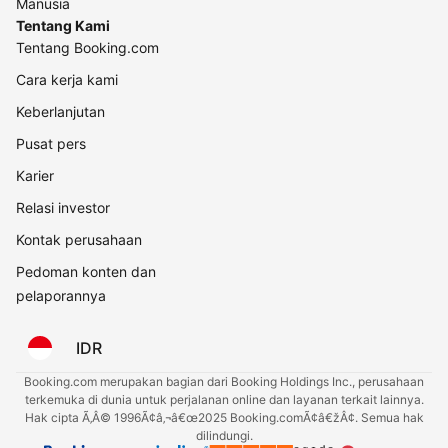
Manusia
Tentang Kami
Tentang Booking.com
Cara kerja kami
Keberlanjutan
Pusat pers
Karier
Relasi investor
Kontak perusahaan
Pedoman konten dan
pelaporannya
IDR
Booking.com merupakan bagian dari Booking Holdings Inc., perusahaan
terkemuka di dunia untuk perjalanan online dan layanan terkait lainnya.
Hak cipta Ã‚Â© 1996Ã¢â‚¬â€œ2025 Booking.comÃ¢â€žÂ¢. Semua hak
dilindungi.