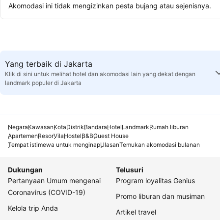
Akomodasi ini tidak mengizinkan pesta bujang atau sejenisnya.
Yang terbaik di Jakarta
Klik di sini untuk melihat hotel dan akomodasi lain yang dekat dengan
landmark populer di Jakarta
Negara
Kawasan
Kota
Distrik
Bandara
Hotel
Landmark
Rumah liburan
Apartemen
Resor
Vila
Hostel
B&B
Guest House
Tempat istimewa untuk menginap
Ulasan
Temukan akomodasi bulanan
Dukungan
Telusuri
Pertanyaan Umum mengenai
Program loyalitas Genius
Coronavirus (COVID-19)
Promo liburan dan musiman
Kelola trip Anda
Artikel travel