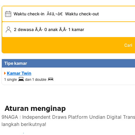
Waktu check-in
Ã¢â‚¬â€
Waktu check-out
2 dewasa Ã‚Â· 0 anak Ã‚Â· 1 kamar
Cari
Tipe kamar
Kamar Twin
1 single
dan
1 double
Aturan menginap
9NAGA : Independent Draws Platform Undian Digital Tran
langkah berikutnya!
Lihat ketersediaan