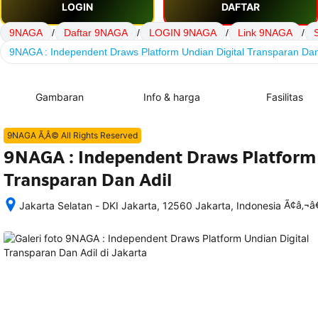
LOGIN
DAFTAR
9NAGA
/
Daftar 9NAGA
/
LOGIN 9NAGA
/
Link 9NAGA
/
9NAGA : Independent Draws Platform Undian Digital Transparan Dan
Gambaran
Info & harga
Fasilitas
9NAGA Ã‚Â© All Rights Reserved
9NAGA : Independent Draws Platform 
Transparan Dan Adil
Ã¢â‚¬
Jakarta Selatan - DKI Jakarta, 12560 Jakarta, Indonesia
Setelah 
memesan, 
semua 
rincian 
akomodasi 
termasuk 
nomor 