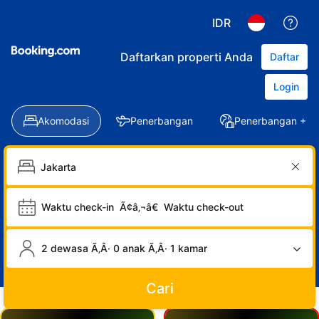
IDR
Daftarkan properti Anda
Daftar
Login
Akomodasi
Penerbangan
Penerbangan + Ho
Waktu check-in
Ã¢â‚¬â€
Waktu check-out
2 dewasa Ã‚Â· 0 anak Ã‚Â· 1 kamar
Cari