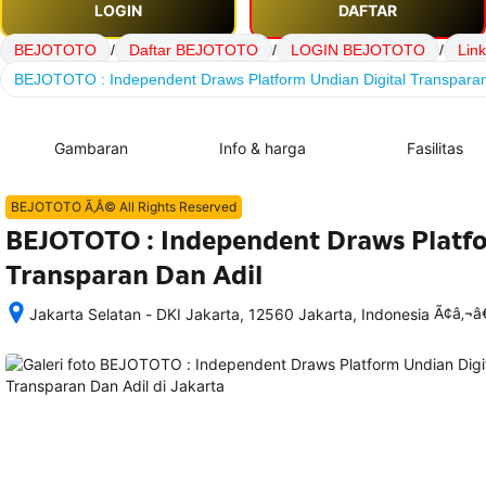
LOGIN
DAFTAR
BEJOTOTO
/
Daftar BEJOTOTO
/
LOGIN BEJOTOTO
/
Lin
BEJOTOTO : Independent Draws Platform Undian Digital Transparan
Gambaran
Info & harga
Fasilitas
BEJOTOTO Ã‚Â© All Rights Reserved
BEJOTOTO : Independent Draws Platfo
Transparan Dan Adil
Ã¢â‚¬
Jakarta Selatan - DKI Jakarta, 12560 Jakarta, Indonesia
Setelah 
memesan, 
semua 
rincian 
akomodasi 
termasuk 
nomor 