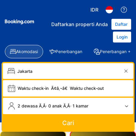
IDR
Daftarkan properti Anda
Daftar
Login
Akomodasi
Penerbangan
Penerbangan + Ho
Waktu check-in
Ã¢â‚¬â€
Waktu check-out
2 dewasa Ã‚Â· 0 anak Ã‚Â· 1 kamar
Cari