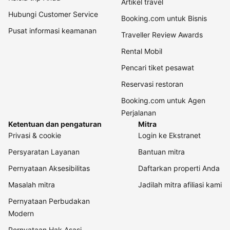
Artikel travel
Hubungi Customer Service
Booking.com untuk Bisnis
Pusat informasi keamanan
Traveller Review Awards
Rental Mobil
Pencari tiket pesawat
Reservasi restoran
Booking.com untuk Agen
Perjalanan
Ketentuan dan pengaturan
Mitra
Privasi & cookie
Login ke Ekstranet
Persyaratan Layanan
Bantuan mitra
Pernyataan Aksesibilitas
Daftarkan properti Anda
Masalah mitra
Jadilah mitra afiliasi kami
Pernyataan Perbudakan
Modern
Pernyataan Hak Asasi