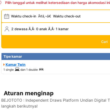
Pilih tanggal untuk melihat ketersediaan dan harga akomodasi ini
Waktu check-in
Ã¢â‚¬â€
Waktu check-out
2 dewasa Ã‚Â· 0 anak Ã‚Â· 1 kamar
Cari
Tipe kamar
Kamar Twin
1 single
dan
1 double
Aturan menginap
BEJOTOTO : Independent Draws Platform Undian Digital T
langkah berikutnya!