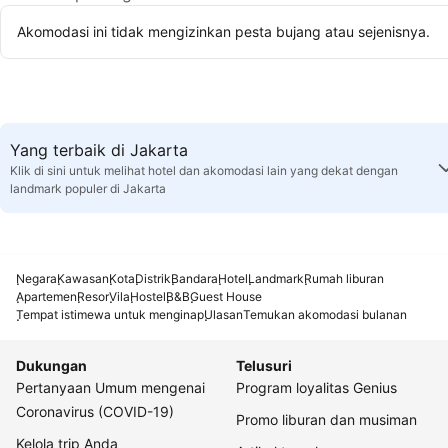
Akomodasi ini tidak mengizinkan pesta bujang atau sejenisnya.
Yang terbaik di Jakarta
Klik di sini untuk melihat hotel dan akomodasi lain yang dekat dengan
landmark populer di Jakarta
Negara
Kawasan
Kota
Distrik
Bandara
Hotel
Landmark
Rumah liburan
Apartemen
Resor
Vila
Hostel
B&B
Guest House
Tempat istimewa untuk menginap
Ulasan
Temukan akomodasi bulanan
Dukungan
Telusuri
Pertanyaan Umum mengenai
Program loyalitas Genius
Coronavirus (COVID-19)
Promo liburan dan musiman
Kelola trip Anda