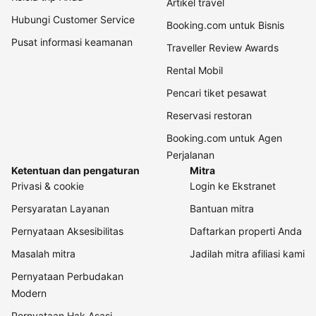
Artikel travel
Hubungi Customer Service
Booking.com untuk Bisnis
Pusat informasi keamanan
Traveller Review Awards
Rental Mobil
Pencari tiket pesawat
Reservasi restoran
Booking.com untuk Agen
Perjalanan
Ketentuan dan pengaturan
Mitra
Privasi & cookie
Login ke Ekstranet
Persyaratan Layanan
Bantuan mitra
Pernyataan Aksesibilitas
Daftarkan properti Anda
Masalah mitra
Jadilah mitra afiliasi kami
Pernyataan Perbudakan
Modern
Pernyataan Hak Asasi