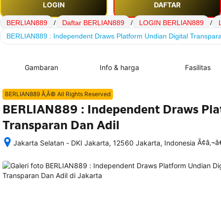
LOGIN
DAFTAR
BERLIAN889
/
Daftar BERLIAN889
/
LOGIN BERLIAN889
/
BERLIAN889 : Independent Draws Platform Undian Digital Transpara
Gambaran
Info & harga
Fasilitas
BERLIAN889 Ã‚Â© All Rights Reserved
BERLIAN889 : Independent Draws Plat
Transparan Dan Adil
Ã¢â‚¬
Jakarta Selatan - DKI Jakarta, 12560 Jakarta, Indonesia
Setelah 
memesan, 
semua 
rincian 
akomodasi 
termasuk 
nomor 