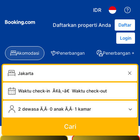
IDR
Daftarkan properti Anda
Daftar
Login
Akomodasi
Penerbangan
Penerbangan + Ho
Waktu check-in
Ã¢â‚¬â€
Waktu check-out
2 dewasa Ã‚Â· 0 anak Ã‚Â· 1 kamar
Cari