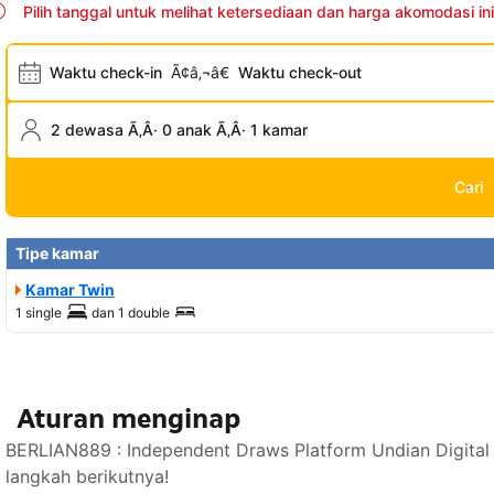
Pilih tanggal untuk melihat ketersediaan dan harga akomodasi ini
Waktu check-in
Ã¢â‚¬â€
Waktu check-out
2 dewasa Ã‚Â· 0 anak Ã‚Â· 1 kamar
Cari
Tipe kamar
Kamar Twin
1 single
dan
1 double
Aturan menginap
BERLIAN889 : Independent Draws Platform Undian Digital
langkah berikutnya!