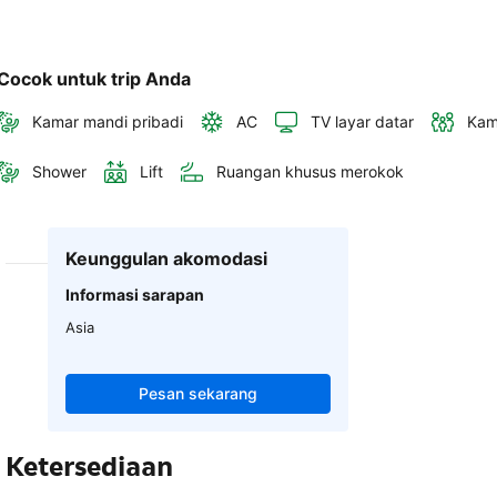
Cocok untuk trip Anda
Kamar mandi pribadi
AC
TV layar datar
Kam
Shower
Lift
Ruangan khusus merokok
Keunggulan akomodasi
Informasi sarapan
Asia
Pesan sekarang
Ketersediaan