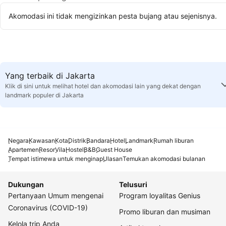
Akomodasi ini tidak mengizinkan pesta bujang atau sejenisnya.
Yang terbaik di Jakarta
Klik di sini untuk melihat hotel dan akomodasi lain yang dekat dengan
landmark populer di Jakarta
Negara
Kawasan
Kota
Distrik
Bandara
Hotel
Landmark
Rumah liburan
Apartemen
Resor
Vila
Hostel
B&B
Guest House
Tempat istimewa untuk menginap
Ulasan
Temukan akomodasi bulanan
Dukungan
Telusuri
Pertanyaan Umum mengenai
Program loyalitas Genius
Coronavirus (COVID-19)
Promo liburan dan musiman
Kelola trip Anda