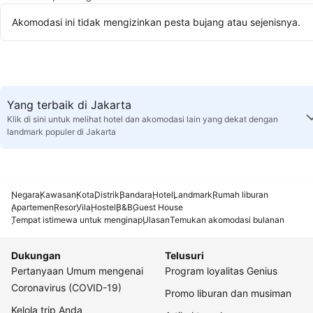
Akomodasi ini tidak mengizinkan pesta bujang atau sejenisnya.
Yang terbaik di Jakarta
Klik di sini untuk melihat hotel dan akomodasi lain yang dekat dengan
landmark populer di Jakarta
Negara
Kawasan
Kota
Distrik
Bandara
Hotel
Landmark
Rumah liburan
Apartemen
Resor
Vila
Hostel
B&B
Guest House
Tempat istimewa untuk menginap
Ulasan
Temukan akomodasi bulanan
Dukungan
Telusuri
Pertanyaan Umum mengenai
Program loyalitas Genius
Coronavirus (COVID-19)
Promo liburan dan musiman
Kelola trip Anda