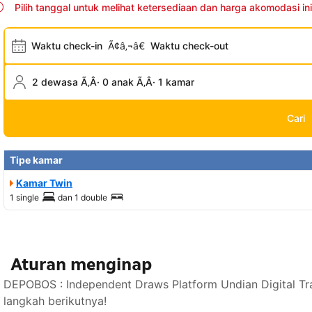
Pilih tanggal untuk melihat ketersediaan dan harga akomodasi ini
Waktu check-in
Ã¢â‚¬â€
Waktu check-out
2 dewasa Ã‚Â· 0 anak Ã‚Â· 1 kamar
Cari
Tipe kamar
Kamar Twin
1 single
dan
1 double
Aturan menginap
DEPOBOS : Independent Draws Platform Undian Digital Tr
langkah berikutnya!