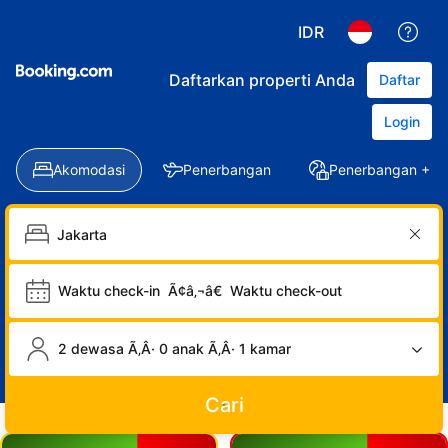
IDR
Daftarkan properti Anda
Daftar
Login
Akomodasi
Penerbangan
Penerbangan + Ho
Waktu check-in
Ã¢â‚¬â€
Waktu check-out
2 dewasa Ã‚Â· 0 anak Ã‚Â· 1 kamar
Cari