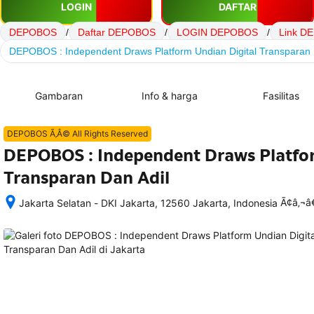
LOGIN
DAFTAR
DEPOBOS
/
Daftar DEPOBOS
/
LOGIN DEPOBOS
/
Link D
DEPOBOS : Independent Draws Platform Undian Digital Transparan 
Gambaran
Info & harga
Fasilitas
DEPOBOS Ã‚Â© All Rights Reserved
DEPOBOS : Independent Draws Platfor
Transparan Dan Adil
Ã¢â‚¬
Jakarta Selatan - DKI Jakarta, 12560 Jakarta, Indonesia
Setelah 
memesan, 
semua 
rincian 
akomodasi 
termasuk 
nomor 