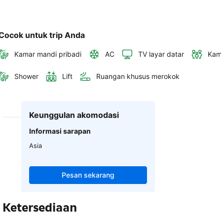
Cocok untuk trip Anda
Kamar mandi pribadi
AC
TV layar datar
Kam
Shower
Lift
Ruangan khusus merokok
Keunggulan akomodasi
Informasi sarapan
Asia
Pesan sekarang
Ketersediaan