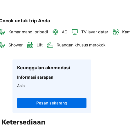
Cocok untuk trip Anda
Kamar mandi pribadi
AC
TV layar datar
Kam
Shower
Lift
Ruangan khusus merokok
Keunggulan akomodasi
Informasi sarapan
Asia
Pesan sekarang
Ketersediaan