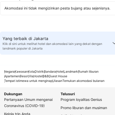
Akomodasi ini tidak mengizinkan pesta bujang atau sejenisnya.
Yang terbaik di Jakarta
Klik di sini untuk melihat hotel dan akomodasi lain yang dekat dengan
landmark populer di Jakarta
Negara
Kawasan
Kota
Distrik
Bandara
Hotel
Landmark
Rumah liburan
Apartemen
Resor
Vila
Hostel
B&B
Guest House
Tempat istimewa untuk menginap
Ulasan
Temukan akomodasi bulanan
Dukungan
Telusuri
Pertanyaan Umum mengenai
Program loyalitas Genius
Coronavirus (COVID-19)
Promo liburan dan musiman
Kelola trip Anda