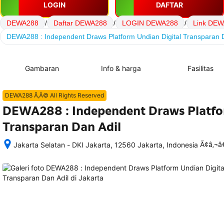
LOGIN
DAFTAR
DEWA288
/
Daftar DEWA288
/
LOGIN DEWA288
/
Link DE
DEWA288 : Independent Draws Platform Undian Digital Transparan D
Gambaran
Info & harga
Fasilitas
DEWA288 Ã‚Â© All Rights Reserved
DEWA288 : Independent Draws Platfo
Transparan Dan Adil
Ã¢â‚¬
Jakarta Selatan - DKI Jakarta, 12560 Jakarta, Indonesia
Setelah 
memesan, 
semua 
rincian 
akomodasi 
termasuk 
nomor 