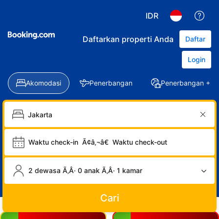
IDR
Daftarkan properti Anda
Daftar
Login
Akomodasi
Penerbangan
Penerbangan + Ho
Waktu check-in
Ã¢â‚¬â€
Waktu check-out
2 dewasa Ã‚Â· 0 anak Ã‚Â· 1 kamar
Cari