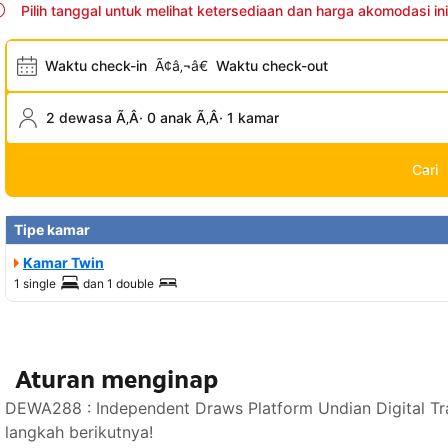
Pilih tanggal untuk melihat ketersediaan dan harga akomodasi ini
Waktu check-in
Ã¢â‚¬â€
Waktu check-out
2 dewasa Ã‚Â· 0 anak Ã‚Â· 1 kamar
Cari
Tipe kamar
Kamar Twin
1 single
dan
1 double
Aturan menginap
DEWA288 : Independent Draws Platform Undian Digital Tr
langkah berikutnya!