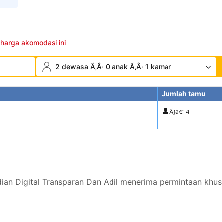
 harga akomodasi ini
2 dewasa Ã‚Â· 0 anak Ã‚Â· 1 kamar
Jumlah tamu
Ãƒâ€”
4
an Digital Transparan Dan Adil menerima permintaan khusu