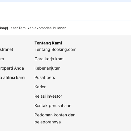
inap
Ulasan
Temukan akomodasi bulanan
Tentang Kami
stranet
Tentang Booking.com
ra
Cara kerja kami
roperti Anda
Keberlanjutan
a afiliasi kami
Pusat pers
Karier
Relasi investor
Kontak perusahaan
Pedoman konten dan
pelaporannya