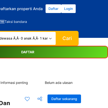
aftarkan properti Anda
Daftar
Login
Taksi bandara
Cari
dewasa Ã‚Â· 0 anak Ã‚Â· 1 kamar
DAFTAR
Informasi penting
Belum ada ulasan
Daftar sekarang
 Dan