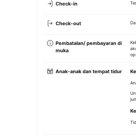
Te
Check-in
Da
Check-out
Ke
Pembatalan/ pembayaran di
ak
muka
op
Anak-anak dan tempat tidur
Ke
An
Un
ju
Ke
Ti