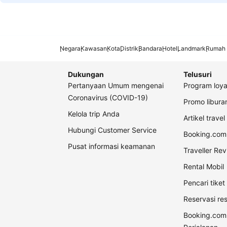
Negara
Kawasan
Kota
Distrik
Bandara
Hotel
Landmark
Rumah 
Dukungan
Telusuri
Pertanyaan Umum mengenai
Program loya
Coronavirus (COVID-19)
Promo libur
Kelola trip Anda
Artikel travel
Hubungi Customer Service
Booking.com 
Pusat informasi keamanan
Traveller Re
Rental Mobil
Pencari tike
Reservasi re
Booking.com