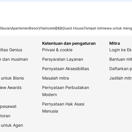
liburan
Apartemen
Resor
Vila
Hostel
B&B
Guest House
Tempat istimewa untuk meng
Ketentuan dan pengaturan
Mitra
litas Genius
Privasi & cookie
Login ke Ek
an dan musiman
Persyaratan Layanan
Bantuan mit
Pernyataan Aksesibilitas
Daftarkan p
untuk Bisnis
Masalah mitra
Jadilah mitr
view Awards
Pernyataan Perbudakan
Modern
Pernyataan Hak Asasi
t pesawat
Manusia
storan
 untuk Agen