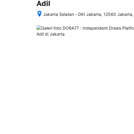
Adil
Jakarta Selatan - DKI Jakarta, 12560 Jakarta,
Setelah 
memesan, 
semua 
rincian 
akomodasi 
termasuk 
nomor 
telepon 
dan 
alamat 
akan 
disertakan 
dalam 
konfirmasi 
pemesanan 
dan 
akun 
Anda.