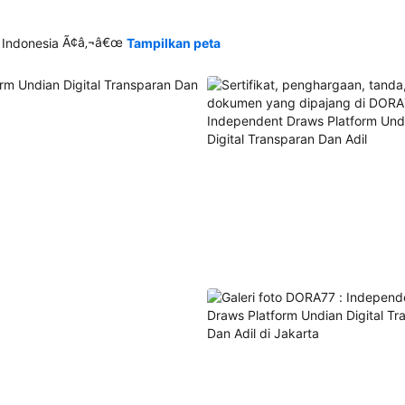
Ã¢â‚¬â€œ
 Indonesia
Tampilkan peta