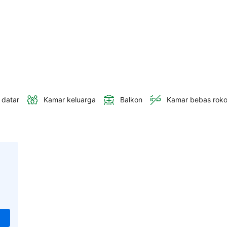
 datar
Kamar keluarga
Balkon
Kamar bebas rok