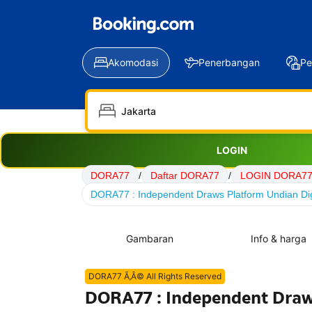
Akomodasi
Penerbangan
Pe
LOGIN
DORA77
/
Daftar DORA77
/
LOGIN DORA7
DORA77 : Independent Draws Platform Undian Dig
Gambaran
Info & harga
DORA77 Ã‚Â© All Rights Reserved
DORA77 : Independent Draw