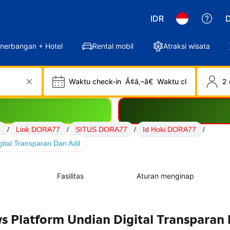
IDR
D
nerbangan + Hotel
Rental mobil
Atraksi wisata
Waktu check-in
Ã¢â‚¬â€
Waktu check-out
2 
7
/
Link DORA77
/
SITUS DORA77
/
Id Hoki DORA77
/
ital Transparan Dan Adil
Fasilitas
Aturan menginap
s Platform Undian Digital Transparan