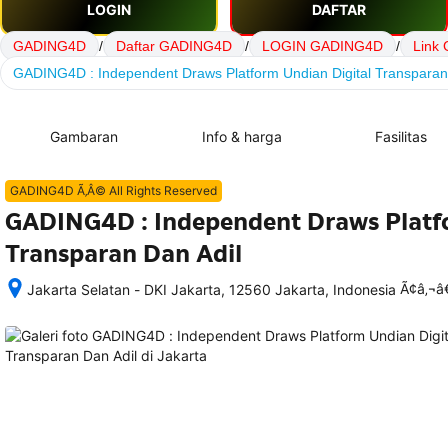
LOGIN
DAFTAR
GADING4D
/
Daftar GADING4D
/
LOGIN GADING4D
/
Link
GADING4D : Independent Draws Platform Undian Digital Transparan
Gambaran
Info & harga
Fasilitas
GADING4D Ã‚Â© All Rights Reserved
GADING4D : Independent Draws Platfo
Transparan Dan Adil
Ã¢â‚¬
Jakarta Selatan - DKI Jakarta, 12560 Jakarta, Indonesia
Setelah 
memesan, 
semua 
rincian 
akomodasi 
termasuk 
nomor 