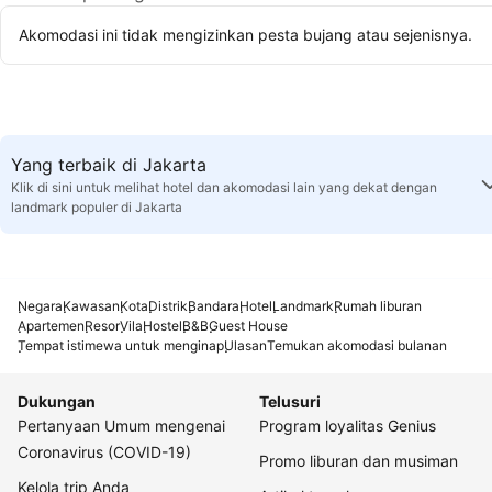
Akomodasi ini tidak mengizinkan pesta bujang atau sejenisnya.
Yang terbaik di Jakarta
Klik di sini untuk melihat hotel dan akomodasi lain yang dekat dengan
landmark populer di Jakarta
Negara
Kawasan
Kota
Distrik
Bandara
Hotel
Landmark
Rumah liburan
Apartemen
Resor
Vila
Hostel
B&B
Guest House
Tempat istimewa untuk menginap
Ulasan
Temukan akomodasi bulanan
Dukungan
Telusuri
Pertanyaan Umum mengenai
Program loyalitas Genius
Coronavirus (COVID-19)
Promo liburan dan musiman
Kelola trip Anda