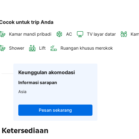
Cocok untuk trip Anda
Kamar mandi pribadi
AC
TV layar datar
Kam
Shower
Lift
Ruangan khusus merokok
Keunggulan akomodasi
Informasi sarapan
Asia
Pesan sekarang
Ketersediaan