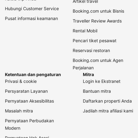
Artikel travel
Hubungi Customer Service
Booking.com untuk Bisnis
Pusat informasi keamanan
Traveller Review Awards
Rental Mobil
Pencari tiket pesawat
Reservasi restoran
Booking.com untuk Agen
Perjalanan
Ketentuan dan pengaturan
Mitra
Privasi & cookie
Login ke Ekstranet
Persyaratan Layanan
Bantuan mitra
Pernyataan Aksesibilitas
Daftarkan properti Anda
Masalah mitra
Jadilah mitra afiliasi kami
Pernyataan Perbudakan
Modern
Pernyataan Hak Asasi