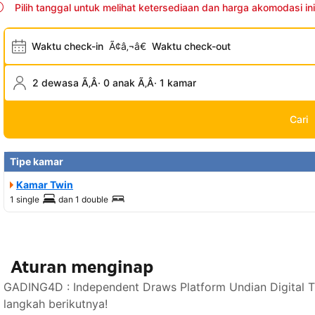
Pilih tanggal untuk melihat ketersediaan dan harga akomodasi ini
Waktu check-in
Ã¢â‚¬â€
Waktu check-out
2 dewasa Ã‚Â· 0 anak Ã‚Â· 1 kamar
Cari
Tipe kamar
Kamar Twin
1 single
dan
1 double
Aturan menginap
GADING4D : Independent Draws Platform Undian Digital T
langkah berikutnya!