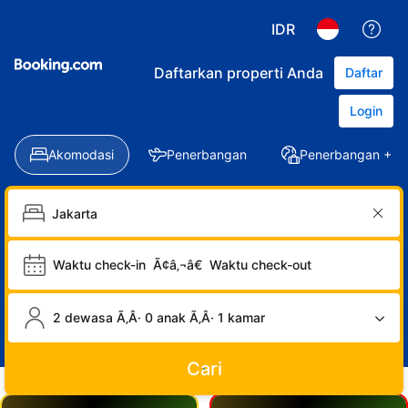
IDR
Daftarkan properti Anda
Daftar
Login
Akomodasi
Penerbangan
Penerbangan + Ho
Waktu check-in
Ã¢â‚¬â€
Waktu check-out
2 dewasa Ã‚Â· 0 anak Ã‚Â· 1 kamar
Cari