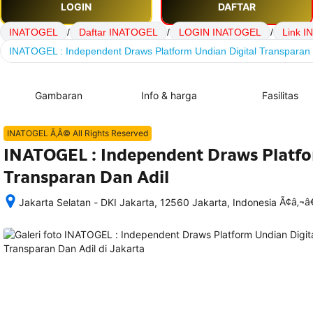
LOGIN
DAFTAR
INATOGEL
/
Daftar INATOGEL
/
LOGIN INATOGEL
/
Link 
INATOGEL : Independent Draws Platform Undian Digital Transparan 
Gambaran
Info & harga
Fasilitas
INATOGEL Ã‚Â© All Rights Reserved
INATOGEL : Independent Draws Platfo
Transparan Dan Adil
Ã¢â‚¬
Jakarta Selatan - DKI Jakarta, 12560 Jakarta, Indonesia
Setelah 
memesan, 
semua 
rincian 
akomodasi 
termasuk 
nomor 