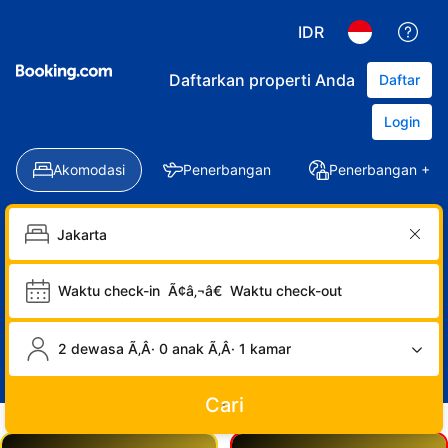
IDR
Daftarkan properti Anda
Daftar
Login
Akomodasi
Penerbangan
Penerbangan + Ho
Waktu check-in
Ã¢â‚¬â€
Waktu check-out
2 dewasa Ã‚Â· 0 anak Ã‚Â· 1 kamar
Cari