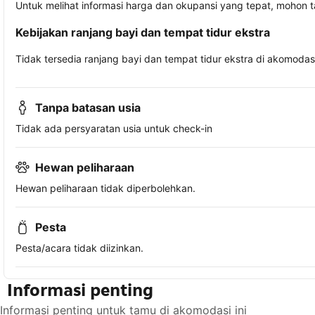
Untuk melihat informasi harga dan okupansi yang tepat, mohon 
Kebijakan ranjang bayi dan tempat tidur ekstra
Tidak tersedia ranjang bayi dan tempat tidur ekstra di akomodasi 
Tanpa batasan usia
Tidak ada persyaratan usia untuk check-in
Hewan peliharaan
Hewan peliharaan tidak diperbolehkan.
Pesta
Pesta/acara tidak diizinkan.
Informasi penting
Informasi penting untuk tamu di akomodasi ini