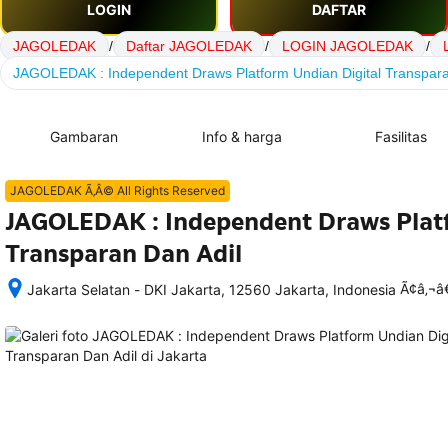
LOGIN
DAFTAR
JAGOLEDAK
/
Daftar JAGOLEDAK
/
LOGIN JAGOLEDAK
/
JAGOLEDAK : Independent Draws Platform Undian Digital Transpara
Gambaran
Info & harga
Fasilitas
JAGOLEDAK Ã‚Â© All Rights Reserved
JAGOLEDAK : Independent Draws Platf
Transparan Dan Adil
Ã¢â‚¬
Jakarta Selatan - DKI Jakarta, 12560 Jakarta, Indonesia
Setelah 
memesan, 
semua 
rincian 
akomodasi 
termasuk 
nomor 