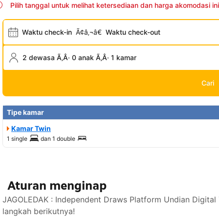
Pilih tanggal untuk melihat ketersediaan dan harga akomodasi ini
Waktu check-in
Ã¢â‚¬â€
Waktu check-out
2 dewasa Ã‚Â· 0 anak Ã‚Â· 1 kamar
Cari
Tipe kamar
Kamar Twin
1 single
dan
1 double
Aturan menginap
JAGOLEDAK : Independent Draws Platform Undian Digital 
langkah berikutnya!