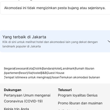
Akomodasi ini tidak mengizinkan pesta bujang atau sejenisnya.
Yang terbaik di Jakarta
Klik di sini untuk melihat hotel dan akomodasi lain yang dekat dengan
landmark populer di Jakarta
Negara
Kawasan
Kota
Distrik
Bandara
Hotel
Landmark
Rumah liburan
Apartemen
Resor
Vila
Hostel
B&B
Guest House
Tempat istimewa untuk menginap
Ulasan
Temukan akomodasi bulanan
Dukungan
Telusuri
Pertanyaan Umum mengenai
Program loyalitas Genius
Coronavirus (COVID-19)
Promo liburan dan musiman
Kelola trip Anda