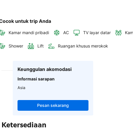
Cocok untuk trip Anda
Kamar mandi pribadi
AC
TV layar datar
Kam
Shower
Lift
Ruangan khusus merokok
Keunggulan akomodasi
Informasi sarapan
Asia
Pesan sekarang
Ketersediaan