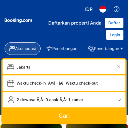
IDR
Daftarkan properti Anda
Daftar
Login
Akomodasi
Penerbangan
Penerbangan + Ho
Waktu check-in
Ã¢â‚¬â€
Waktu check-out
2 dewasa Ã‚Â· 0 anak Ã‚Â· 1 kamar
Cari