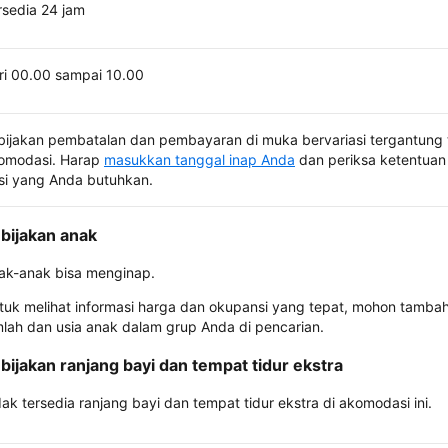
rsedia 24 jam
ri 00.00 sampai 10.00
bijakan pembatalan dan pembayaran di muka bervariasi tergantung 
omodasi. Harap
masukkan tanggal inap Anda
dan periksa ketentuan 
si yang Anda butuhkan.
bijakan anak
ak-anak bisa menginap.
tuk melihat informasi harga dan okupansi yang tepat, mohon tamba
mlah dan usia anak dalam grup Anda di pencarian.
bijakan ranjang bayi dan tempat tidur ekstra
dak tersedia ranjang bayi dan tempat tidur ekstra di akomodasi ini.