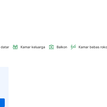
 datar
Kamar keluarga
Balkon
Kamar bebas rok