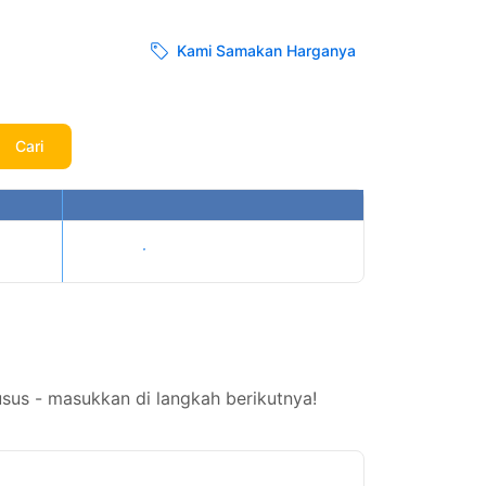
Kami Samakan Harganya
Cari
Tampilkan harga
sus - masukkan di langkah berikutnya!