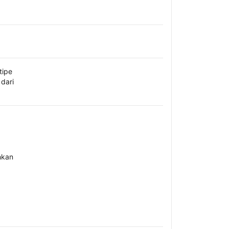
tipe
dari
hkan