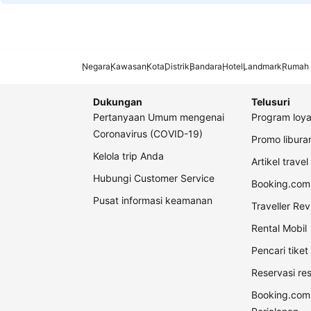
Negara
Kawasan
Kota
Distrik
Bandara
Hotel
Landmark
Rumah 
Dukungan
Telusuri
Pertanyaan Umum mengenai
Program loya
Coronavirus (COVID-19)
Promo libur
Kelola trip Anda
Artikel travel
Hubungi Customer Service
Booking.com 
Pusat informasi keamanan
Traveller Re
Rental Mobil
Pencari tike
Reservasi re
Booking.com