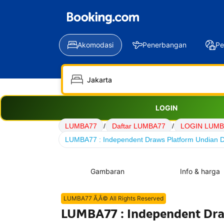
Akomodasi
Penerbangan
Pe
LOGIN
LUMBA77
/
Daftar LUMBA77
/
LOGIN LUMB
LUMBA77 : Independent Draws Platform Undian Di
Gambaran
Info & harga
LUMBA77 Ã‚Â© All Rights Reserved
LUMBA77 : Independent Dra