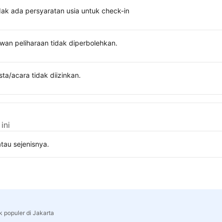
dak ada persyaratan usia untuk check-in
wan peliharaan tidak diperbolehkan.
sta/acara tidak diizinkan.
ini
tau sejenisnya.
k populer di Jakarta