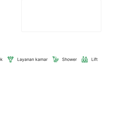
ok
Layanan kamar
Shower
Lift