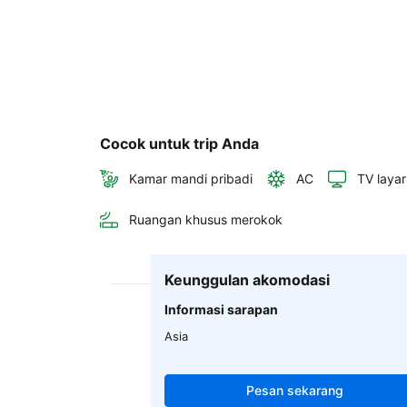
Cocok untuk trip Anda
Kamar mandi pribadi
AC
TV layar
Ruangan khusus merokok
Keunggulan akomodasi
Informasi sarapan
Asia
Pesan sekarang