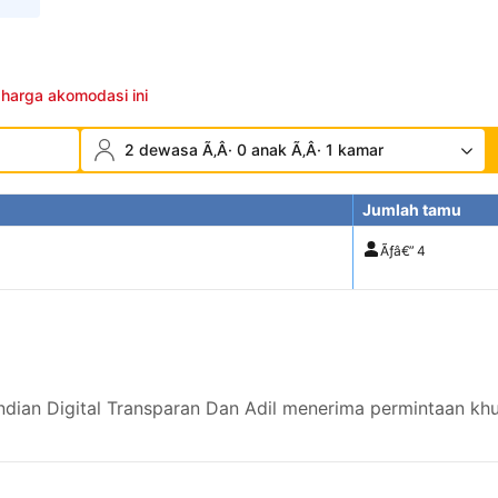
 harga akomodasi ini
2 dewasa Ã‚Â· 0 anak Ã‚Â· 1 kamar
Jumlah tamu
Ãƒâ€”
4
ian Digital Transparan Dan Adil menerima permintaan khu