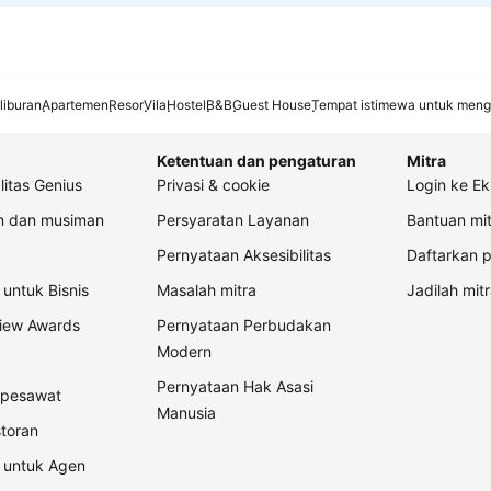
liburan
Apartemen
Resor
Vila
Hostel
B&B
Guest House
Tempat istimewa untuk meng
Ketentuan dan pengaturan
Mitra
litas Genius
Privasi & cookie
Login ke Ek
an dan musiman
Persyaratan Layanan
Bantuan mit
Pernyataan Aksesibilitas
Daftarkan p
untuk Bisnis
Masalah mitra
Jadilah mitr
view Awards
Pernyataan Perbudakan
Modern
Pernyataan Hak Asasi
t pesawat
Manusia
storan
 untuk Agen