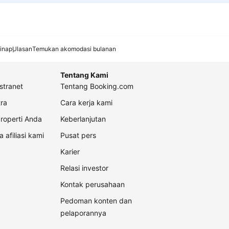
inap
Ulasan
Temukan akomodasi bulanan
Tentang Kami
stranet
Tentang Booking.com
ra
Cara kerja kami
roperti Anda
Keberlanjutan
a afiliasi kami
Pusat pers
Karier
Relasi investor
Kontak perusahaan
Pedoman konten dan
pelaporannya