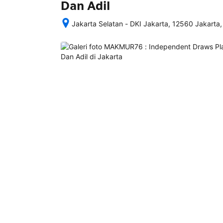
Dan Adil
Jakarta Selatan - DKI Jakarta, 12560 Jakarta,
Setelah 
memesan, 
semua 
rincian 
akomodasi 
termasuk 
nomor 
telepon 
dan 
alamat 
akan 
disertakan 
dalam 
konfirmasi 
pemesanan 
dan 
akun 
Anda.