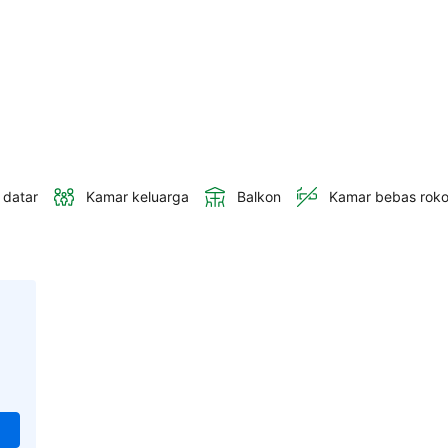
 datar
Kamar keluarga
Balkon
Kamar bebas rok