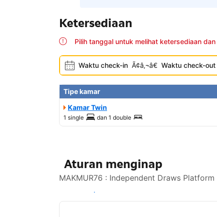
Ketersediaan
Pilih tanggal untuk melihat ketersediaan dan
Waktu check-in
Ã¢â‚¬â€
Waktu check-out
Tipe kamar
Kamar Twin
1 single
dan
1 double
Aturan menginap
MAKMUR76 : Independent Draws Platform Un
Lihat ketersediaan