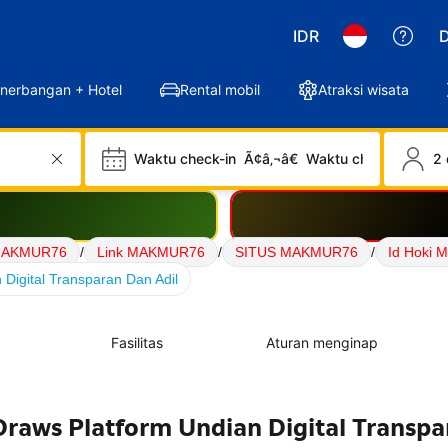
IDR
D
nerbangan + Hotel
Rental mobil
Atraksi wisata
Waktu check-in
Ã¢â‚¬â€
Waktu check-out
2 
MAKMUR76
/
Link MAKMUR76
/
SITUS MAKMUR76
/
Id Hoki
igital Transparan Dan Adil
Fasilitas
Aturan menginap
aws Platform Undian Digital Transpa