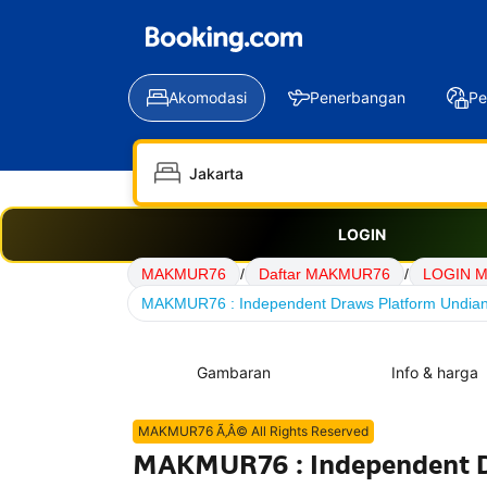
Akomodasi
Penerbangan
Pe
LOGIN
MAKMUR76
/
Daftar MAKMUR76
/
LOGIN 
MAKMUR76 : Independent Draws Platform Undian D
Gambaran
Info & harga
MAKMUR76 Ã‚Â© All Rights Reserved
MAKMUR76 : Independent Dr