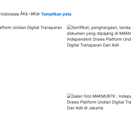
Ã¢â‚¬â€œ
 Indonesia
Tampilkan peta