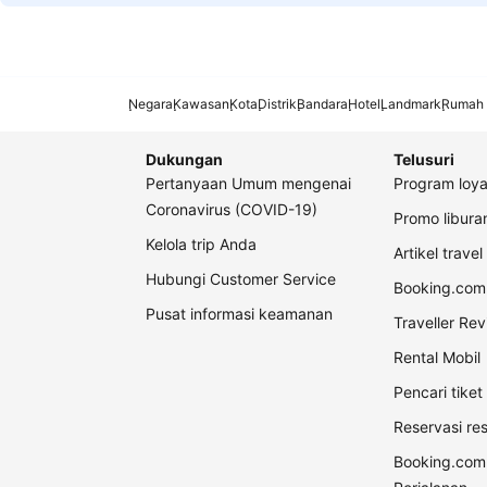
Negara
Kawasan
Kota
Distrik
Bandara
Hotel
Landmark
Rumah 
Dukungan
Telusuri
Pertanyaan Umum mengenai
Program loya
Coronavirus (COVID-19)
Promo libur
Kelola trip Anda
Artikel travel
Hubungi Customer Service
Booking.com 
Pusat informasi keamanan
Traveller Re
Rental Mobil
Pencari tike
Reservasi re
Booking.com