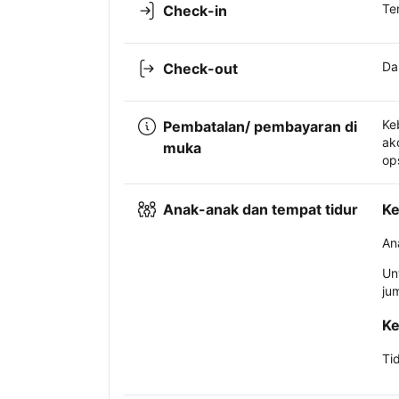
Te
Check-in
Da
Check-out
Ke
Pembatalan/ pembayaran di
ak
muka
op
Anak-anak dan tempat tidur
Ke
An
Un
ju
Ke
Ti