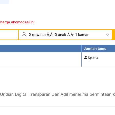
 harga akomodasi ini
2 dewasa Ã‚Â· 0 anak Ã‚Â· 1 kamar
Jumlah tamu
Ãƒâ€”
4
dian Digital Transparan Dan Adil menerima permintaan kh