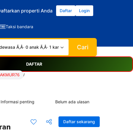
aftarkan properti Anda
Daftar
Login
Taksi bandara
Cari
dewasa Ã‚Â· 0 anak Ã‚Â· 1 kamar
DAFTAR
 MAKMUR76
/
Informasi penting
Belum ada ulasan
Daftar sekarang
ran