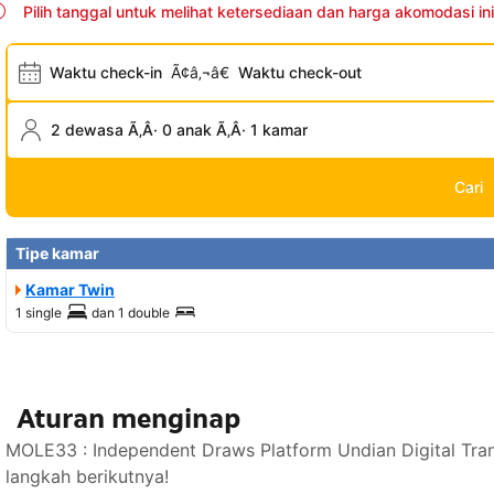
Pilih tanggal untuk melihat ketersediaan dan harga akomodasi ini
Waktu check-in
Ã¢â‚¬â€
Waktu check-out
2 dewasa Ã‚Â· 0 anak Ã‚Â· 1 kamar
Cari
Tipe kamar
Kamar Twin
1 single
dan
1 double
Aturan menginap
MOLE33 : Independent Draws Platform Undian Digital Tra
langkah berikutnya!