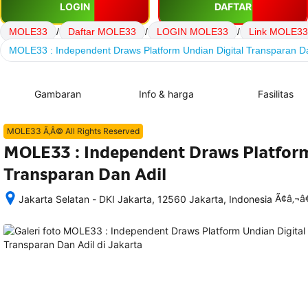
LOGIN
DAFTAR
MOLE33
/
Daftar MOLE33
/
LOGIN MOLE33
/
Link MOLE33
MOLE33 : Independent Draws Platform Undian Digital Transparan Da
Gambaran
Info & harga
Fasilitas
MOLE33 Ã‚Â© All Rights Reserved
MOLE33 : Independent Draws Platform
Transparan Dan Adil
Ã¢â‚¬
Jakarta Selatan - DKI Jakarta, 12560 Jakarta, Indonesia
Setelah 
memesan, 
semua 
rincian 
akomodasi 
termasuk 
nomor 