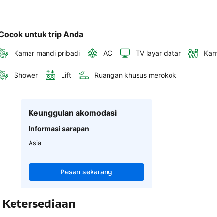
Cocok untuk trip Anda
Kamar mandi pribadi
AC
TV layar datar
Kam
Shower
Lift
Ruangan khusus merokok
Keunggulan akomodasi
Informasi sarapan
Asia
Pesan sekarang
Ketersediaan