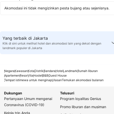
Akomodasi ini tidak mengizinkan pesta bujang atau sejenisnya.
Yang terbaik di Jakarta
Klik di sini untuk melihat hotel dan akomodasi lain yang dekat dengan
landmark populer di Jakarta
Negara
Kawasan
Kota
Distrik
Bandara
Hotel
Landmark
Rumah liburan
Apartemen
Resor
Vila
Hostel
B&B
Guest House
Tempat istimewa untuk menginap
Ulasan
Temukan akomodasi bulanan
Dukungan
Telusuri
Pertanyaan Umum mengenai
Program loyalitas Genius
Coronavirus (COVID-19)
Promo liburan dan musiman
Kelola trip Anda