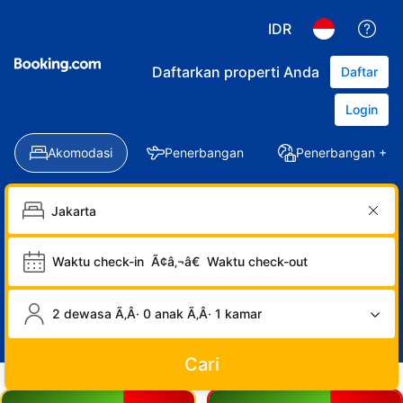
IDR
Daftarkan properti Anda
Daftar
Login
Akomodasi
Penerbangan
Penerbangan + Ho
Waktu check-in
Ã¢â‚¬â€
Waktu check-out
2 dewasa Ã‚Â· 0 anak Ã‚Â· 1 kamar
Cari