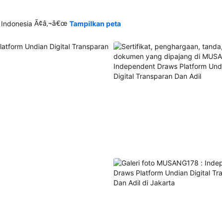
Ã¢â‚¬â€œ
 Indonesia
Tampilkan peta