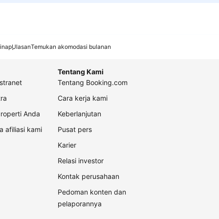
inap
Ulasan
Temukan akomodasi bulanan
Tentang Kami
stranet
Tentang Booking.com
ra
Cara kerja kami
roperti Anda
Keberlanjutan
a afiliasi kami
Pusat pers
Karier
Relasi investor
Kontak perusahaan
Pedoman konten dan
pelaporannya