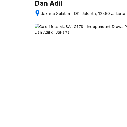
Dan Adil
Jakarta Selatan - DKI Jakarta, 12560 Jakarta,
Setelah 
memesan, 
semua 
rincian 
akomodasi 
termasuk 
nomor 
telepon 
dan 
alamat 
akan 
disertakan 
dalam 
konfirmasi 
pemesanan 
dan 
akun 
Anda.