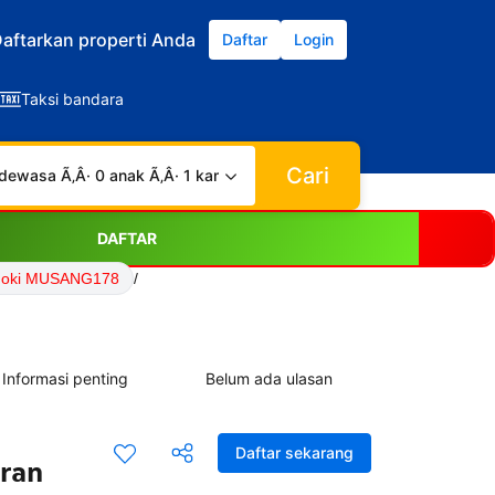
aftarkan properti Anda
Daftar
Login
Taksi bandara
Cari
dewasa Ã‚Â· 0 anak Ã‚Â· 1 kamar
DAFTAR
Hoki MUSANG178
/
Informasi penting
Belum ada ulasan
Daftar sekarang
aran