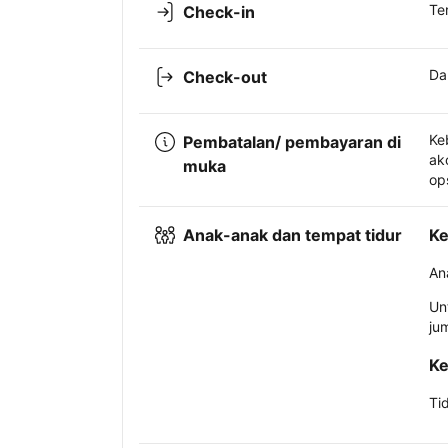
Te
Check-in
Da
Check-out
Ke
Pembatalan/ pembayaran di
ak
muka
op
Anak-anak dan tempat tidur
Ke
An
Un
ju
Ke
Ti