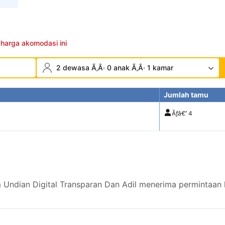
 harga akomodasi ini
2 dewasa Ã‚Â· 0 anak Ã‚Â· 1 kamar
Jumlah tamu
Ãƒâ€”
4
ndian Digital Transparan Dan Adil menerima permintaan k