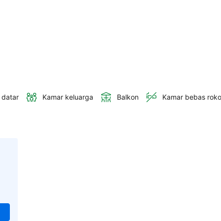
 datar
Kamar keluarga
Balkon
Kamar bebas rok