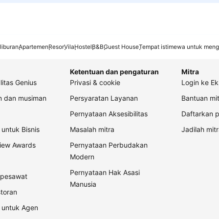
liburan
Apartemen
Resor
Vila
Hostel
B&B
Guest House
Tempat istimewa untuk meng
Ketentuan dan pengaturan
Mitra
litas Genius
Privasi & cookie
Login ke Ek
an dan musiman
Persyaratan Layanan
Bantuan mit
Pernyataan Aksesibilitas
Daftarkan p
untuk Bisnis
Masalah mitra
Jadilah mitr
view Awards
Pernyataan Perbudakan
Modern
Pernyataan Hak Asasi
t pesawat
Manusia
storan
 untuk Agen