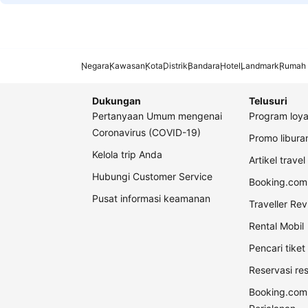
Negara
Kawasan
Kota
Distrik
Bandara
Hotel
Landmark
Rumah 
Dukungan
Telusuri
Pertanyaan Umum mengenai
Program loya
Coronavirus (COVID-19)
Promo libur
Kelola trip Anda
Artikel travel
Hubungi Customer Service
Booking.com 
Pusat informasi keamanan
Traveller Re
Rental Mobil
Pencari tike
Reservasi re
Booking.com