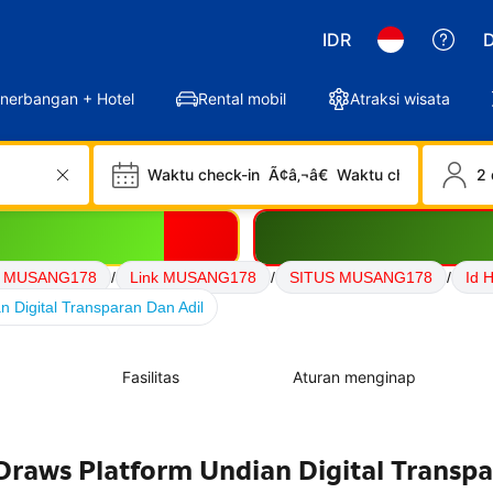
IDR
D
nerbangan + Hotel
Rental mobil
Atraksi wisata
Waktu check-in
Ã¢â‚¬â€
Waktu check-out
2 
 MUSANG178
/
Link MUSANG178
/
SITUS MUSANG178
/
Id 
Digital Transparan Dan Adil
Fasilitas
Aturan menginap
raws Platform Undian Digital Transp