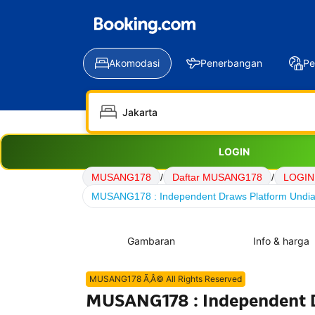
Akomodasi
Penerbangan
Pe
LOGIN
MUSANG178
/
Daftar MUSANG178
/
LOGIN
MUSANG178 : Independent Draws Platform Undian 
Gambaran
Info & harga
MUSANG178 Ã‚Â© All Rights Reserved
MUSANG178 : Independent D