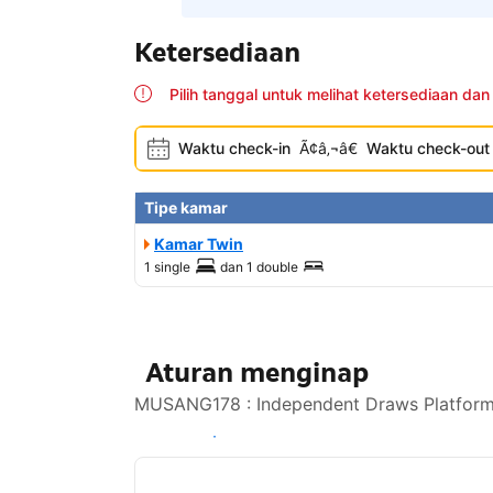
Ketersediaan
Pilih tanggal untuk melihat ketersediaan dan
Waktu check-in
Ã¢â‚¬â€
Waktu check-out
Tipe kamar
Kamar Twin
1 single
dan
1 double
Aturan menginap
MUSANG178 : Independent Draws Platform U
Lihat ketersediaan