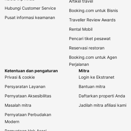
Artikel travel
Hubungi Customer Service
Booking.com untuk Bisnis
Pusat informasi keamanan
Traveller Review Awards
Rental Mobil
Pencari tiket pesawat
Reservasi restoran
Booking.com untuk Agen
Perjalanan
Ketentuan dan pengaturan
Mitra
Privasi & cookie
Login ke Ekstranet
Persyaratan Layanan
Bantuan mitra
Pernyataan Aksesibilitas
Daftarkan properti Anda
Masalah mitra
Jadilah mitra afiliasi kami
Pernyataan Perbudakan
Modern
Pernyataan Hak Asasi