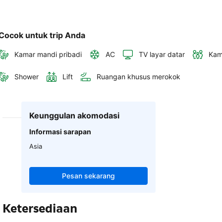
Cocok untuk trip Anda
Kamar mandi pribadi
AC
TV layar datar
Kam
Shower
Lift
Ruangan khusus merokok
Keunggulan akomodasi
Informasi sarapan
Asia
Pesan sekarang
Ketersediaan