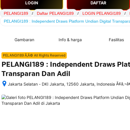
LOGIN
DAFTAR
PELANGI189
/
Daftar PELANGI189
/
LOGIN PELANGI189
/
PELANGI189 : Independent Draws Platform Undian Digital Transpara
Gambaran
Info & harga
Fasilitas
PELANGI189 Ã‚Â© All Rights Reserved
PELANGI189 : Independent Draws Plat
Transparan Dan Adil
Ã¢â‚¬
Jakarta Selatan - DKI Jakarta, 12560 Jakarta, Indonesia
Setelah 
memesan, 
semua 
rincian 
akomodasi 
termasuk 
nomor 