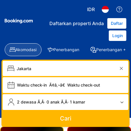
IDR
Daftarkan properti Anda
Daftar
Login
Akomodasi
Penerbangan
Penerbangan + Ho
Waktu check-in
Ã¢â‚¬â€
Waktu check-out
2 dewasa Ã‚Â· 0 anak Ã‚Â· 1 kamar
Cari