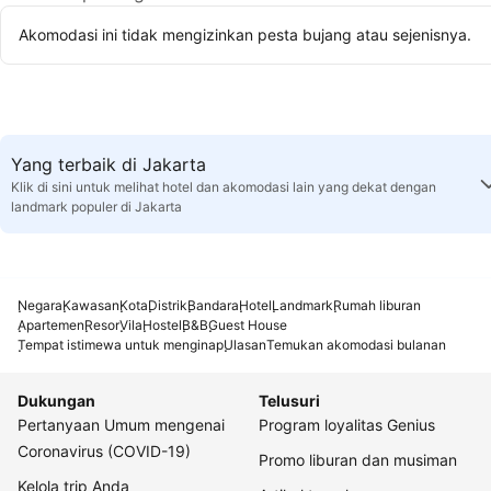
Akomodasi ini tidak mengizinkan pesta bujang atau sejenisnya.
Yang terbaik di Jakarta
Klik di sini untuk melihat hotel dan akomodasi lain yang dekat dengan
landmark populer di Jakarta
Negara
Kawasan
Kota
Distrik
Bandara
Hotel
Landmark
Rumah liburan
Apartemen
Resor
Vila
Hostel
B&B
Guest House
Tempat istimewa untuk menginap
Ulasan
Temukan akomodasi bulanan
Dukungan
Telusuri
Pertanyaan Umum mengenai
Program loyalitas Genius
Coronavirus (COVID-19)
Promo liburan dan musiman
Kelola trip Anda