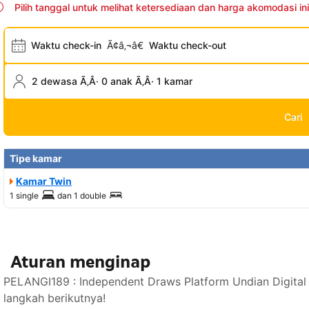
Pilih tanggal untuk melihat ketersediaan dan harga akomodasi ini
Waktu check-in
Ã¢â‚¬â€
Waktu check-out
2 dewasa Ã‚Â· 0 anak Ã‚Â· 1 kamar
Cari
Tipe kamar
Kamar Twin
1 single
dan
1 double
Aturan menginap
PELANGI189 : Independent Draws Platform Undian Digital
langkah berikutnya!