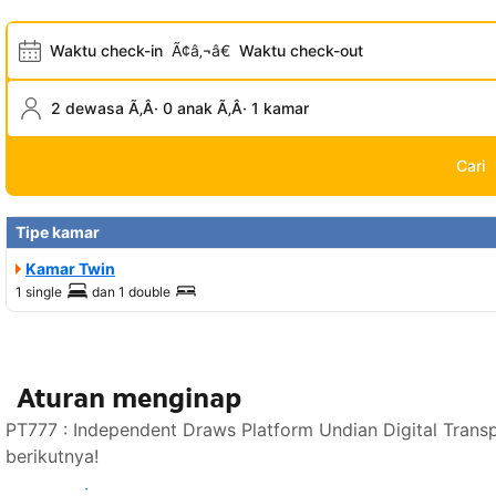
Waktu check-in
Ã¢â‚¬â€
Waktu check-out
2 dewasa Ã‚Â· 0 anak Ã‚Â· 1 kamar
Cari
Tipe kamar
Kamar Twin
1 single
dan
1 double
Aturan menginap
PT777 : Independent Draws Platform Undian Digital Trans
berikutnya!
Lihat ketersediaan