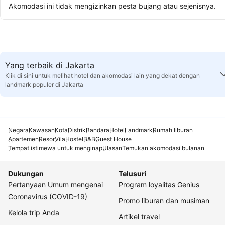
Akomodasi ini tidak mengizinkan pesta bujang atau sejenisnya.
Yang terbaik di Jakarta
Klik di sini untuk melihat hotel dan akomodasi lain yang dekat dengan
landmark populer di Jakarta
Negara
Kawasan
Kota
Distrik
Bandara
Hotel
Landmark
Rumah liburan
Apartemen
Resor
Vila
Hostel
B&B
Guest House
Tempat istimewa untuk menginap
Ulasan
Temukan akomodasi bulanan
Dukungan
Telusuri
Pertanyaan Umum mengenai
Program loyalitas Genius
Coronavirus (COVID-19)
Promo liburan dan musiman
Kelola trip Anda
Artikel travel