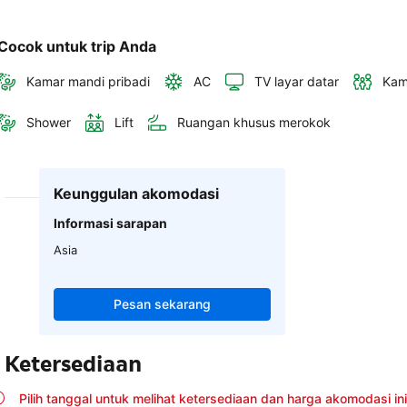
Cocok untuk trip Anda
Kamar mandi pribadi
AC
TV layar datar
Kam
Shower
Lift
Ruangan khusus merokok
Keunggulan akomodasi
Informasi sarapan
Asia
Pesan sekarang
Ketersediaan
Pilih tanggal untuk melihat ketersediaan dan harga akomodasi ini