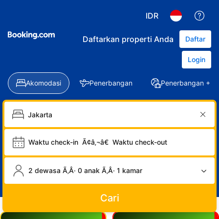
IDR
Daftarkan properti Anda
Daftar
Login
Akomodasi
Penerbangan
Penerbangan + Ho
Waktu check-in
Ã¢â‚¬â€
Waktu check-out
2 dewasa Ã‚Â· 0 anak Ã‚Â· 1 kamar
Cari