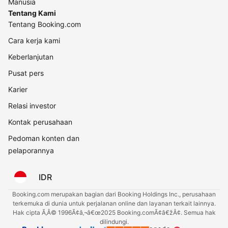
Manusia
Tentang Kami
Tentang Booking.com
Cara kerja kami
Keberlanjutan
Pusat pers
Karier
Relasi investor
Kontak perusahaan
Pedoman konten dan
pelaporannya
IDR
Booking.com merupakan bagian dari Booking Holdings Inc., perusahaan
terkemuka di dunia untuk perjalanan online dan layanan terkait lainnya.
Hak cipta Ã‚Â© 1996Ã¢â‚¬â€œ2025 Booking.comÃ¢â€žÂ¢. Semua hak
dilindungi.