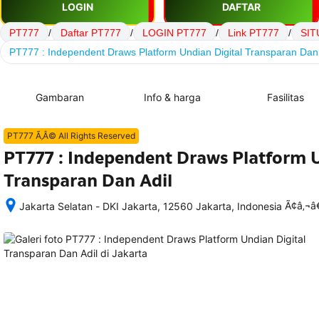
LOGIN
DAFTAR
PT777
/
Daftar PT777
/
LOGIN PT777
/
Link PT777
/
SIT
PT777 : Independent Draws Platform Undian Digital Transparan Dan 
Gambaran
Info & harga
Fasilitas
PT777 Ã‚Â© All Rights Reserved
PT777 : Independent Draws Platform U
Transparan Dan Adil
Ã¢â‚¬
Jakarta Selatan - DKI Jakarta, 12560 Jakarta, Indonesia
Setelah 
memesan, 
semua 
rincian 
akomodasi 
termasuk 
nomor 