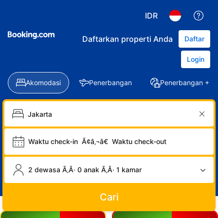
IDR
Daftarkan properti Anda
Daftar
Login
Akomodasi
Penerbangan
Penerbangan + Ho
Waktu check-in
Ã¢â‚¬â€
Waktu check-out
2 dewasa Ã‚Â· 0 anak Ã‚Â· 1 kamar
Cari