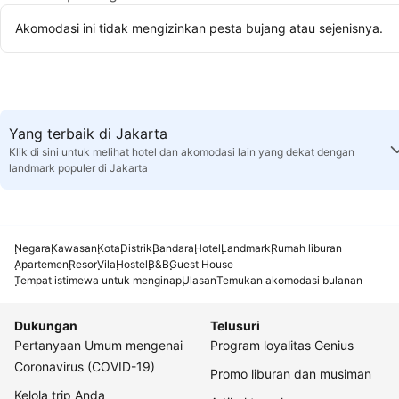
Akomodasi ini tidak mengizinkan pesta bujang atau sejenisnya.
Yang terbaik di Jakarta
Klik di sini untuk melihat hotel dan akomodasi lain yang dekat dengan
landmark populer di Jakarta
Negara
Kawasan
Kota
Distrik
Bandara
Hotel
Landmark
Rumah liburan
Apartemen
Resor
Vila
Hostel
B&B
Guest House
Tempat istimewa untuk menginap
Ulasan
Temukan akomodasi bulanan
Dukungan
Telusuri
Pertanyaan Umum mengenai
Program loyalitas Genius
Coronavirus (COVID-19)
Promo liburan dan musiman
Kelola trip Anda