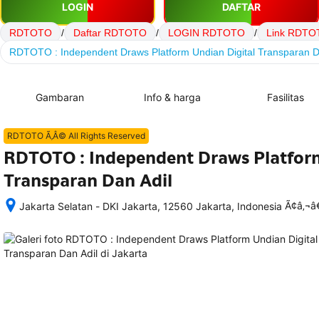
LOGIN
DAFTAR
RDTOTO
/
Daftar RDTOTO
/
LOGIN RDTOTO
/
Link RDTO
RDTOTO : Independent Draws Platform Undian Digital Transparan D
Gambaran
Info & harga
Fasilitas
RDTOTO Ã‚Â© All Rights Reserved
RDTOTO : Independent Draws Platform
Transparan Dan Adil
Ã¢â‚¬
Jakarta Selatan - DKI Jakarta, 12560 Jakarta, Indonesia
Setelah 
memesan, 
semua 
rincian 
akomodasi 
termasuk 
nomor 