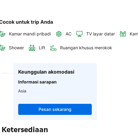
Cocok untuk trip Anda
Kamar mandi pribadi
AC
TV layar datar
Kam
Shower
Lift
Ruangan khusus merokok
Keunggulan akomodasi
Informasi sarapan
Asia
Pesan sekarang
Ketersediaan