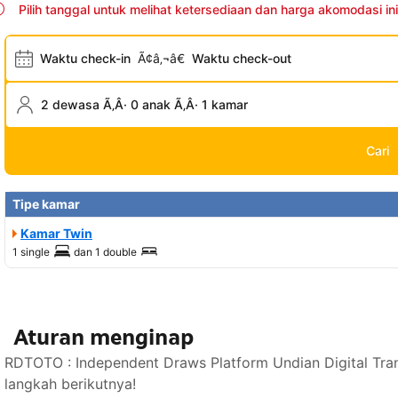
Pilih tanggal untuk melihat ketersediaan dan harga akomodasi ini
Waktu check-in
Ã¢â‚¬â€
Waktu check-out
2 dewasa Ã‚Â· 0 anak Ã‚Â· 1 kamar
Cari
Tipe kamar
Kamar Twin
1 single
dan
1 double
Aturan menginap
RDTOTO : Independent Draws Platform Undian Digital Tra
langkah berikutnya!