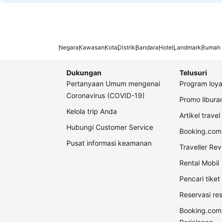
Negara
Kawasan
Kota
Distrik
Bandara
Hotel
Landmark
Rumah 
Dukungan
Telusuri
Pertanyaan Umum mengenai
Program loya
Coronavirus (COVID-19)
Promo libur
Kelola trip Anda
Artikel travel
Hubungi Customer Service
Booking.com 
Pusat informasi keamanan
Traveller Re
Rental Mobil
Pencari tike
Reservasi re
Booking.com