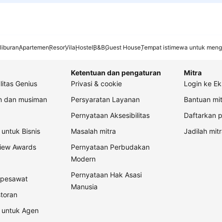
liburan
Apartemen
Resor
Vila
Hostel
B&B
Guest House
Tempat istimewa untuk meng
Ketentuan dan pengaturan
Mitra
litas Genius
Privasi & cookie
Login ke Ek
an dan musiman
Persyaratan Layanan
Bantuan mit
Pernyataan Aksesibilitas
Daftarkan p
untuk Bisnis
Masalah mitra
Jadilah mitr
view Awards
Pernyataan Perbudakan
Modern
Pernyataan Hak Asasi
t pesawat
Manusia
storan
 untuk Agen