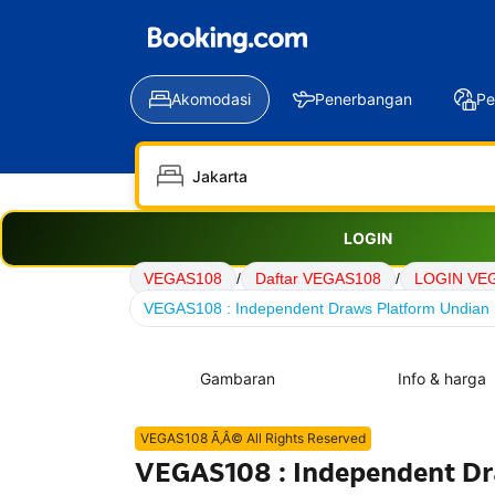
Akomodasi
Penerbangan
Pe
LOGIN
VEGAS108
/
Daftar VEGAS108
/
LOGIN VE
VEGAS108 : Independent Draws Platform Undian D
Gambaran
Info & harga
VEGAS108 Ã‚Â© All Rights Reserved
VEGAS108 : Independent Dr