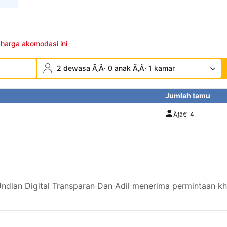
 harga akomodasi ini
2 dewasa Ã‚Â· 0 anak Ã‚Â· 1 kamar
Jumlah tamu
Ãƒâ€”
4
dian Digital Transparan Dan Adil menerima permintaan kh