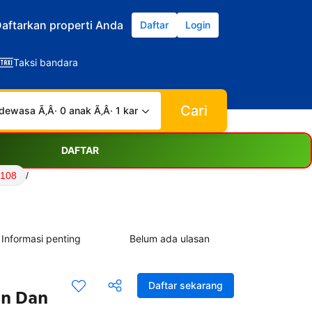
aftarkan properti Anda
Daftar
Login
Taksi bandara
Cari
dewasa Ã‚Â· 0 anak Ã‚Â· 1 kamar
DAFTAR
S108
/
Informasi penting
Belum ada ulasan
Daftar sekarang
an Dan