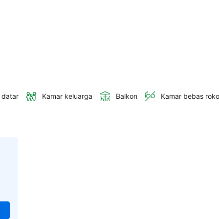
 datar
Kamar keluarga
Balkon
Kamar bebas rok