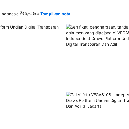
Ã¢â‚¬â€œ
 Indonesia
Tampilkan peta