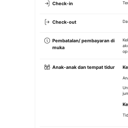
Te
Check-in
Da
Check-out
Ke
Pembatalan/ pembayaran di
ak
muka
op
Anak-anak dan tempat tidur
Ke
An
Un
ju
Ke
Ti