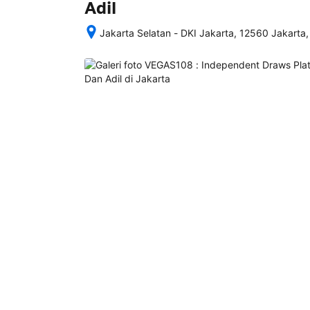
Adil
Jakarta Selatan - DKI Jakarta, 12560 Jakarta,
Setelah 
memesan, 
semua 
rincian 
akomodasi 
termasuk 
nomor 
telepon 
dan 
alamat 
akan 
disertakan 
dalam 
konfirmasi 
pemesanan 
dan 
akun 
Anda.