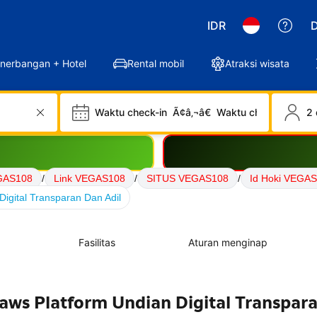
IDR
D
nerbangan + Hotel
Rental mobil
Atraksi wisata
Waktu check-in
Ã¢â‚¬â€
Waktu check-out
2 
GAS108
/
Link VEGAS108
/
SITUS VEGAS108
/
Id Hoki VEGA
igital Transparan Dan Adil
Fasilitas
Aturan menginap
aws Platform Undian Digital Transpar