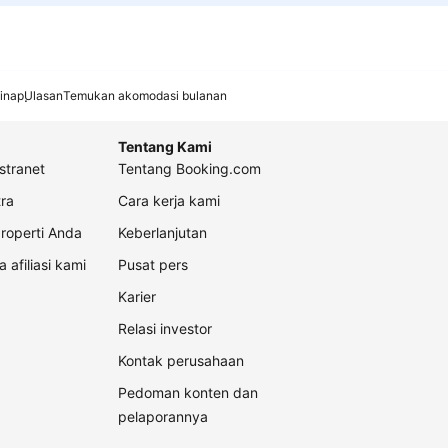
inap
Ulasan
Temukan akomodasi bulanan
Tentang Kami
stranet
Tentang Booking.com
ra
Cara kerja kami
roperti Anda
Keberlanjutan
a afiliasi kami
Pusat pers
Karier
Relasi investor
Kontak perusahaan
Pedoman konten dan
pelaporannya