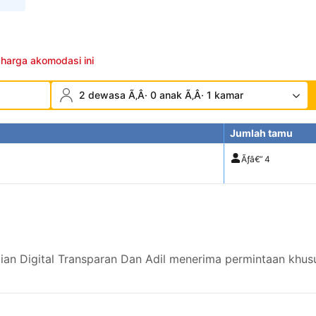
 harga akomodasi ini
2 dewasa Ã‚Â· 0 anak Ã‚Â· 1 kamar
Jumlah tamu
Ãƒâ€”
4
an Digital Transparan Dan Adil menerima permintaan khusu