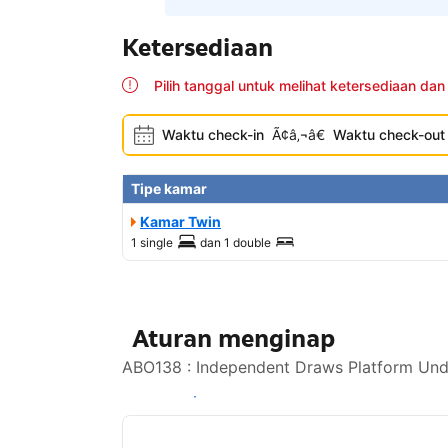
Ketersediaan
Pilih tanggal untuk melihat ketersediaan dan
Waktu check-in
Ã¢â‚¬â€
Waktu check-out
Tipe kamar
Kamar Twin
1 single
dan
1 double
Aturan menginap
ABO138 : Independent Draws Platform Undi
Lihat ketersediaan