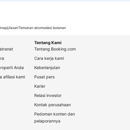
inap
Ulasan
Temukan akomodasi bulanan
Tentang Kami
stranet
Tentang Booking.com
ra
Cara kerja kami
roperti Anda
Keberlanjutan
a afiliasi kami
Pusat pers
Karier
Relasi investor
Kontak perusahaan
Pedoman konten dan
pelaporannya