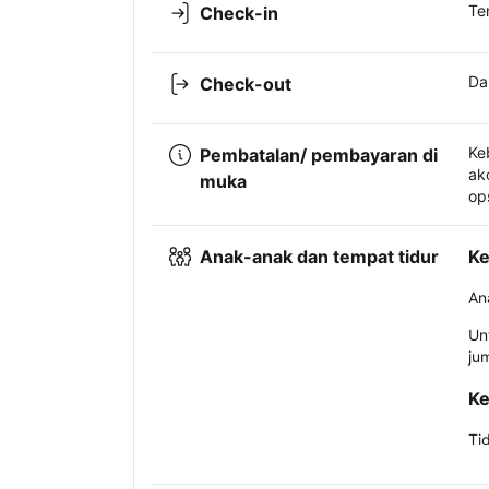
Te
Check-in
Da
Check-out
Ke
Pembatalan/ pembayaran di
ak
muka
op
Anak-anak dan tempat tidur
Ke
An
Un
ju
Ke
Ti