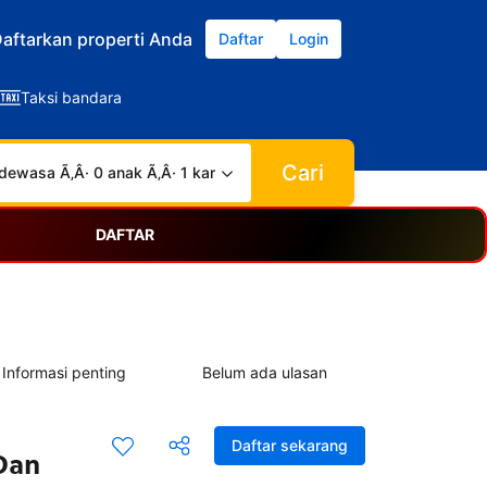
aftarkan properti Anda
Daftar
Login
Taksi bandara
Cari
dewasa Ã‚Â· 0 anak Ã‚Â· 1 kamar
DAFTAR
Informasi penting
Belum ada ulasan
Daftar sekarang
Dan