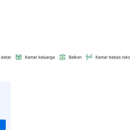
 datar
Kamar keluarga
Balkon
Kamar bebas rok