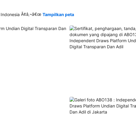
Ã¢â‚¬â€œ
 Indonesia
Tampilkan peta