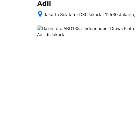
Adil
Jakarta Selatan - DKI Jakarta, 12560 Jakarta,
Setelah 
memesan, 
semua 
rincian 
akomodasi 
termasuk 
nomor 
telepon 
dan 
alamat 
akan 
disertakan 
dalam 
konfirmasi 
pemesanan 
dan 
akun 
Anda.