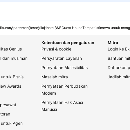
liburan
Apartemen
Resor
Vila
Hostel
B&B
Guest House
Tempat istimewa untuk meng
Ketentuan dan pengaturan
Mitra
litas Genius
Privasi & cookie
Login ke Ek
an dan musiman
Persyaratan Layanan
Bantuan mit
Pernyataan Aksesibilitas
Daftarkan p
untuk Bisnis
Masalah mitra
Jadilah mitr
view Awards
Pernyataan Perbudakan
Modern
Pernyataan Hak Asasi
t pesawat
Manusia
storan
 untuk Agen