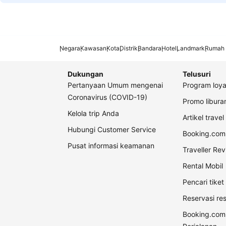
Negara
Kawasan
Kota
Distrik
Bandara
Hotel
Landmark
Rumah 
Dukungan
Telusuri
Pertanyaan Umum mengenai
Program loya
Coronavirus (COVID-19)
Promo libur
Kelola trip Anda
Artikel travel
Hubungi Customer Service
Booking.com 
Pusat informasi keamanan
Traveller Re
Rental Mobil
Pencari tike
Reservasi re
Booking.com