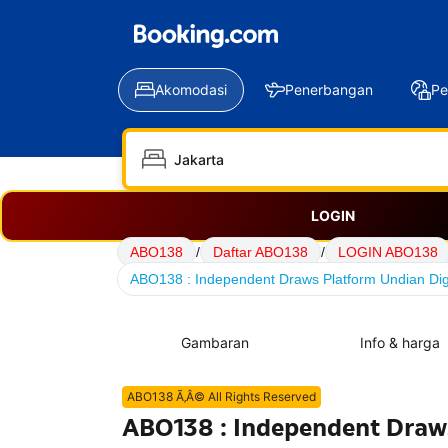
Akomodasi
Penerbangan
Pe
LOGIN
ABO138
/
Daftar ABO138
/
LOGIN ABO138
ABO138 : Independent Draws Platform Undian Digi
Gambaran
Info & harga
ABO138 Ã‚Â© All Rights Reserved
ABO138 : Independent Draws