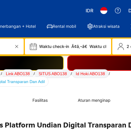
IDR
D
nerbangan + Hotel
Rental mobil
Atraksi wisata
Waktu check-in
Ã¢â‚¬â€
Waktu check-out
2 
/
Link ABO138
/
SITUS ABO138
/
Id Hoki ABO138
/
tal Transparan Dan Adil
Fasilitas
Aturan menginap
 Platform Undian Digital Transparan 