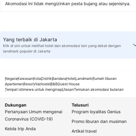
Akomodasi ini tidak mengizinkan pesta bujang atau sejenisnya.
Yang terbaik di Jakarta
Klik di sini untuk melihat hotel dan akomodasi lain yang dekat dengan
landmark populer di Jakarta
Negara
Kawasan
Kota
Distrik
Bandara
Hotel
Landmark
Rumah liburan
Apartemen
Resor
Vila
Hostel
B&B
Guest House
Tempat istimewa untuk menginap
Ulasan
Temukan akomodasi bulanan
Dukungan
Telusuri
Pertanyaan Umum mengenai
Program loyalitas Genius
Coronavirus (COVID-19)
Promo liburan dan musiman
Kelola trip Anda
Artikel travel