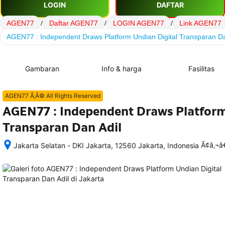
LOGIN
DAFTAR
AGEN77
/
Daftar AGEN77
/
LOGIN AGEN77
/
Link AGEN77
AGEN77 : Independent Draws Platform Undian Digital Transparan Da
Gambaran
Info & harga
Fasilitas
AGEN77 Ã‚Â© All Rights Reserved
AGEN77 : Independent Draws Platform
Transparan Dan Adil
Ã¢â‚¬
Jakarta Selatan - DKI Jakarta, 12560 Jakarta, Indonesia
Setelah 
memesan, 
semua 
rincian 
akomodasi 
termasuk 
nomor 