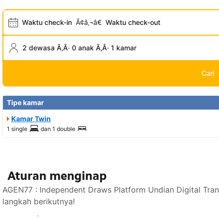
Waktu check-in
Ã¢â‚¬â€
Waktu check-out
2 dewasa Ã‚Â· 0 anak Ã‚Â· 1 kamar
Cari
Tipe kamar
Kamar Twin
1 single
dan
1 double
Aturan menginap
AGEN77 : Independent Draws Platform Undian Digital Tra
langkah berikutnya!
Lihat ketersediaan