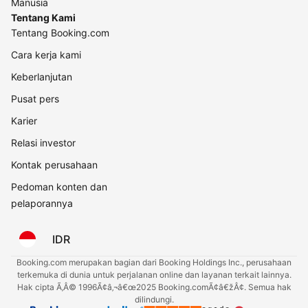
Manusia
Tentang Kami
Tentang Booking.com
Cara kerja kami
Keberlanjutan
Pusat pers
Karier
Relasi investor
Kontak perusahaan
Pedoman konten dan
pelaporannya
IDR
Booking.com merupakan bagian dari Booking Holdings Inc., perusahaan
terkemuka di dunia untuk perjalanan online dan layanan terkait lainnya.
Hak cipta Ã‚Â© 1996Ã¢â‚¬â€œ2025 Booking.comÃ¢â€žÂ¢. Semua hak
dilindungi.