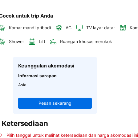
Cocok untuk trip Anda
Kamar mandi pribadi
AC
TV layar datar
Kam
Shower
Lift
Ruangan khusus merokok
Keunggulan akomodasi
Informasi sarapan
Asia
Pesan sekarang
Ketersediaan
Pilih tanggal untuk melihat ketersediaan dan harga akomodasi ini