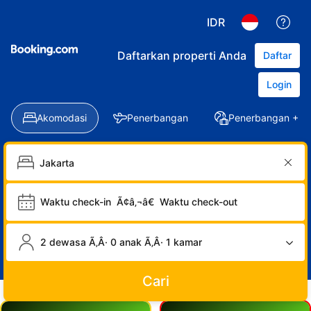
IDR
Daftarkan properti Anda
Daftar
Login
Akomodasi
Penerbangan
Penerbangan + Ho
Waktu check-in
Ã¢â‚¬â€
Waktu check-out
2 dewasa Ã‚Â· 0 anak Ã‚Â· 1 kamar
Cari