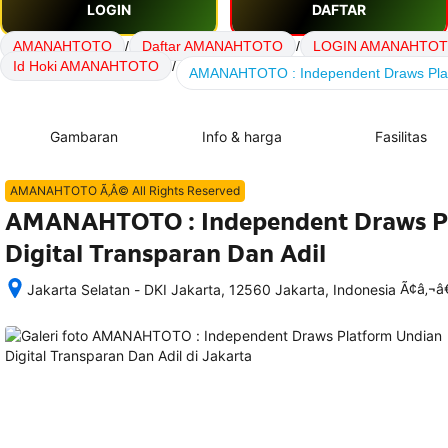
LOGIN
DAFTAR
AMANAHTOTO
/
Daftar AMANAHTOTO
/
LOGIN AMANAHTO
Id Hoki AMANAHTOTO
/
AMANAHTOTO : Independent Draws Platfo
Gambaran
Info & harga
Fasilitas
AMANAHTOTO Ã‚Â© All Rights Reserved
AMANAHTOTO : Independent Draws P
Digital Transparan Dan Adil
Ã¢â‚¬
Jakarta Selatan - DKI Jakarta, 12560 Jakarta, Indonesia
Setelah 
memesan, 
semua 
rincian 
akomodasi 
termasuk 
nomor 