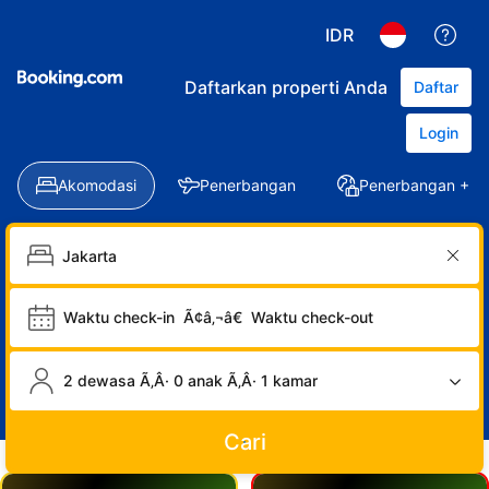
IDR
Daftarkan properti Anda
Daftar
Login
Akomodasi
Penerbangan
Penerbangan + Ho
Waktu check-in
Ã¢â‚¬â€
Waktu check-out
2 dewasa Ã‚Â· 0 anak Ã‚Â· 1 kamar
Cari