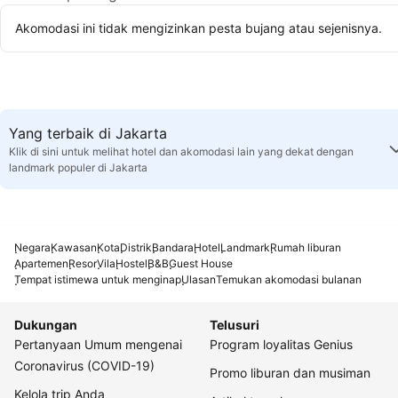
Akomodasi ini tidak mengizinkan pesta bujang atau sejenisnya.
Yang terbaik di Jakarta
Klik di sini untuk melihat hotel dan akomodasi lain yang dekat dengan
landmark populer di Jakarta
Negara
Kawasan
Kota
Distrik
Bandara
Hotel
Landmark
Rumah liburan
Apartemen
Resor
Vila
Hostel
B&B
Guest House
Tempat istimewa untuk menginap
Ulasan
Temukan akomodasi bulanan
Dukungan
Telusuri
Pertanyaan Umum mengenai
Program loyalitas Genius
Coronavirus (COVID-19)
Promo liburan dan musiman
Kelola trip Anda