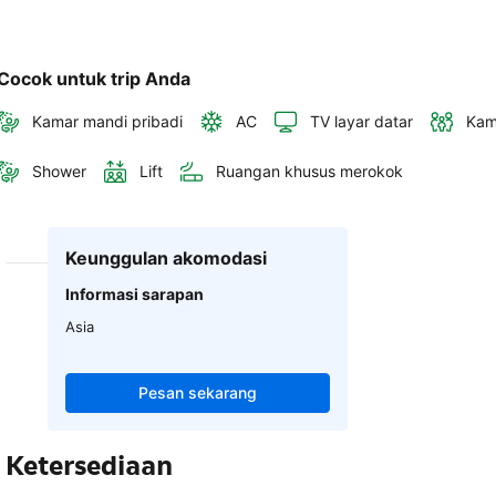
Cocok untuk trip Anda
Kamar mandi pribadi
AC
TV layar datar
Kam
Shower
Lift
Ruangan khusus merokok
Keunggulan akomodasi
Informasi sarapan
Asia
Pesan sekarang
Ketersediaan