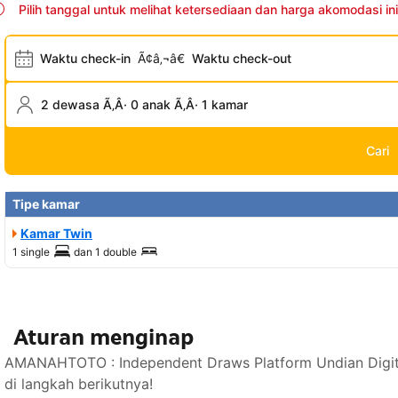
Pilih tanggal untuk melihat ketersediaan dan harga akomodasi ini
Waktu check-in
Ã¢â‚¬â€
Waktu check-out
2 dewasa Ã‚Â· 0 anak Ã‚Â· 1 kamar
Cari
Tipe kamar
Kamar Twin
1 single
dan
1 double
Aturan menginap
AMANAHTOTO : Independent Draws Platform Undian Digita
di langkah berikutnya!