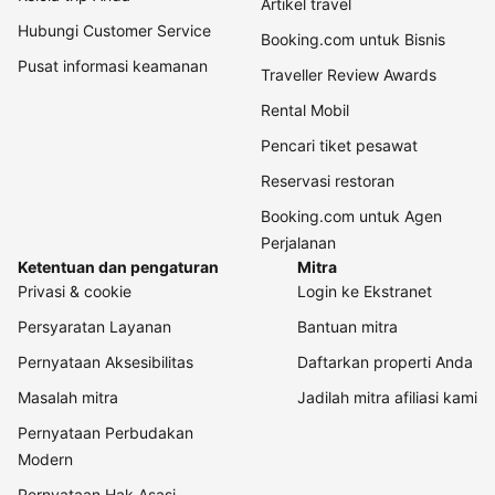
Artikel travel
Hubungi Customer Service
Booking.com untuk Bisnis
Pusat informasi keamanan
Traveller Review Awards
Rental Mobil
Pencari tiket pesawat
Reservasi restoran
Booking.com untuk Agen
Perjalanan
Ketentuan dan pengaturan
Mitra
Privasi & cookie
Login ke Ekstranet
Persyaratan Layanan
Bantuan mitra
Pernyataan Aksesibilitas
Daftarkan properti Anda
Masalah mitra
Jadilah mitra afiliasi kami
Pernyataan Perbudakan
Modern
Pernyataan Hak Asasi