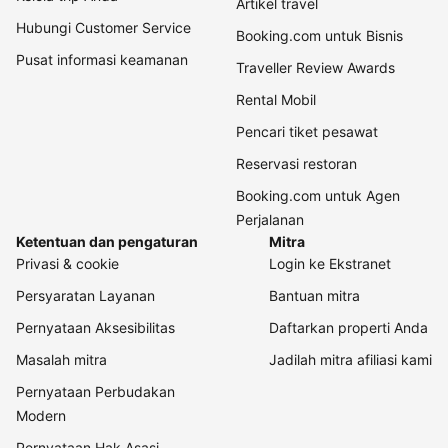
Artikel travel
Hubungi Customer Service
Booking.com untuk Bisnis
Pusat informasi keamanan
Traveller Review Awards
Rental Mobil
Pencari tiket pesawat
Reservasi restoran
Booking.com untuk Agen
Perjalanan
Ketentuan dan pengaturan
Mitra
Privasi & cookie
Login ke Ekstranet
Persyaratan Layanan
Bantuan mitra
Pernyataan Aksesibilitas
Daftarkan properti Anda
Masalah mitra
Jadilah mitra afiliasi kami
Pernyataan Perbudakan
Modern
Pernyataan Hak Asasi