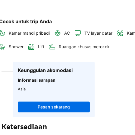
Cocok untuk trip Anda
Kamar mandi pribadi
AC
TV layar datar
Kam
Shower
Lift
Ruangan khusus merokok
Keunggulan akomodasi
Informasi sarapan
Asia
Pesan sekarang
Ketersediaan