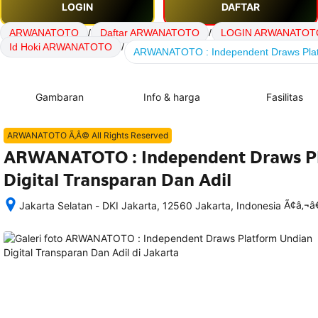
LOGIN
DAFTAR
ARWANATOTO
/
Daftar ARWANATOTO
/
LOGIN ARWANATOT
Id Hoki ARWANATOTO
/
ARWANATOTO : Independent Draws Platfo
Gambaran
Info & harga
Fasilitas
ARWANATOTO Ã‚Â© All Rights Reserved
ARWANATOTO : Independent Draws P
Digital Transparan Dan Adil
Ã¢â‚¬
Jakarta Selatan - DKI Jakarta, 12560 Jakarta, Indonesia
Setelah 
memesan, 
semua 
rincian 
akomodasi 
termasuk 
nomor 