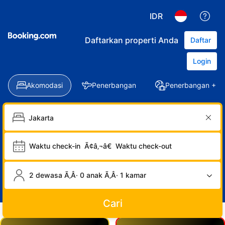
IDR
Daftarkan properti Anda
Daftar
Login
Akomodasi
Penerbangan
Penerbangan + Ho
Waktu check-in
Ã¢â‚¬â€
Waktu check-out
2 dewasa Ã‚Â· 0 anak Ã‚Â· 1 kamar
Cari