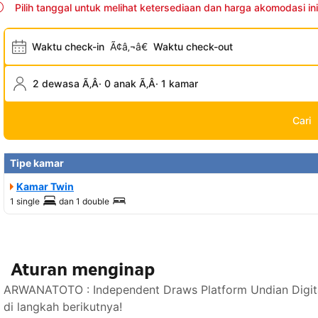
Pilih tanggal untuk melihat ketersediaan dan harga akomodasi ini
Waktu check-in
Ã¢â‚¬â€
Waktu check-out
2 dewasa Ã‚Â· 0 anak Ã‚Â· 1 kamar
Cari
Tipe kamar
Kamar Twin
1 single
dan
1 double
Aturan menginap
ARWANATOTO : Independent Draws Platform Undian Digita
di langkah berikutnya!