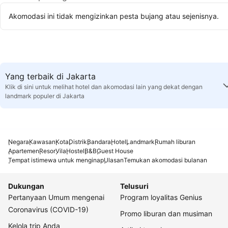
Akomodasi ini tidak mengizinkan pesta bujang atau sejenisnya.
Yang terbaik di Jakarta
Klik di sini untuk melihat hotel dan akomodasi lain yang dekat dengan
landmark populer di Jakarta
Negara
Kawasan
Kota
Distrik
Bandara
Hotel
Landmark
Rumah liburan
Apartemen
Resor
Vila
Hostel
B&B
Guest House
Tempat istimewa untuk menginap
Ulasan
Temukan akomodasi bulanan
Dukungan
Telusuri
Pertanyaan Umum mengenai
Program loyalitas Genius
Coronavirus (COVID-19)
Promo liburan dan musiman
Kelola trip Anda