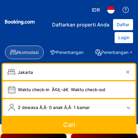
IDR
Daftarkan properti Anda
Daftar
Login
Akomodasi
Penerbangan
Penerbangan + Ho
Waktu check-in
Ã¢â‚¬â€
Waktu check-out
2 dewasa Ã‚Â· 0 anak Ã‚Â· 1 kamar
Cari