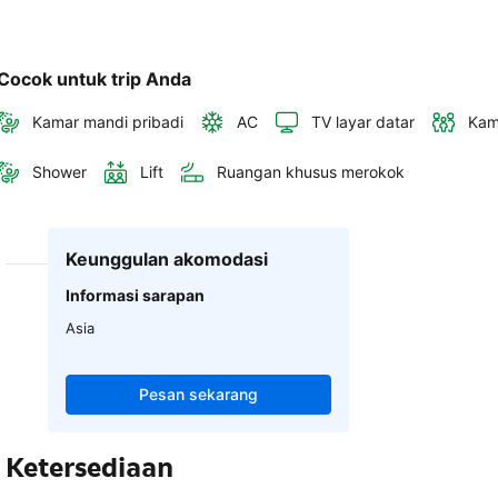
Cocok untuk trip Anda
Kamar mandi pribadi
AC
TV layar datar
Kam
Shower
Lift
Ruangan khusus merokok
Keunggulan akomodasi
Informasi sarapan
Asia
Pesan sekarang
Ketersediaan