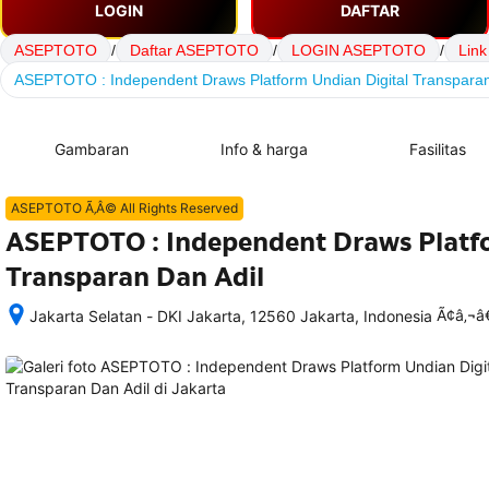
LOGIN
DAFTAR
ASEPTOTO
/
Daftar ASEPTOTO
/
LOGIN ASEPTOTO
/
Lin
ASEPTOTO : Independent Draws Platform Undian Digital Transparan
Gambaran
Info & harga
Fasilitas
ASEPTOTO Ã‚Â© All Rights Reserved
ASEPTOTO : Independent Draws Platfo
Transparan Dan Adil
Ã¢â‚¬
Jakarta Selatan - DKI Jakarta, 12560 Jakarta, Indonesia
Setelah 
memesan, 
semua 
rincian 
akomodasi 
termasuk 
nomor 