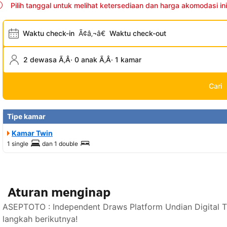
Pilih tanggal untuk melihat ketersediaan dan harga akomodasi ini
Waktu check-in
Ã¢â‚¬â€
Waktu check-out
2 dewasa Ã‚Â· 0 anak Ã‚Â· 1 kamar
Cari
Tipe kamar
Kamar Twin
1 single
dan
1 double
Aturan menginap
ASEPTOTO : Independent Draws Platform Undian Digital T
langkah berikutnya!