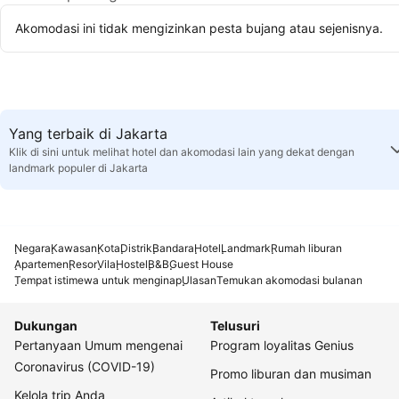
Akomodasi ini tidak mengizinkan pesta bujang atau sejenisnya.
Yang terbaik di Jakarta
Klik di sini untuk melihat hotel dan akomodasi lain yang dekat dengan
landmark populer di Jakarta
Negara
Kawasan
Kota
Distrik
Bandara
Hotel
Landmark
Rumah liburan
Apartemen
Resor
Vila
Hostel
B&B
Guest House
Tempat istimewa untuk menginap
Ulasan
Temukan akomodasi bulanan
Dukungan
Telusuri
Pertanyaan Umum mengenai
Program loyalitas Genius
Coronavirus (COVID-19)
Promo liburan dan musiman
Kelola trip Anda