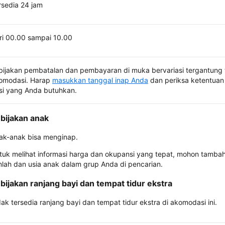
rsedia 24 jam
ri 00.00 sampai 10.00
bijakan pembatalan dan pembayaran di muka bervariasi tergantung 
omodasi. Harap
masukkan tanggal inap Anda
dan periksa ketentuan 
si yang Anda butuhkan.
bijakan anak
ak-anak bisa menginap.
tuk melihat informasi harga dan okupansi yang tepat, mohon tamba
mlah dan usia anak dalam grup Anda di pencarian.
bijakan ranjang bayi dan tempat tidur ekstra
dak tersedia ranjang bayi dan tempat tidur ekstra di akomodasi ini.