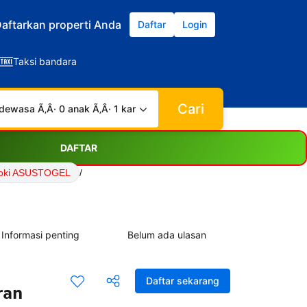
aftarkan properti Anda
Daftar
Login
Taksi bandara
Cari
dewasa Ã‚Â· 0 anak Ã‚Â· 1 kamar
DAFTAR
Hoki ASUSTOGEL
/
Informasi penting
Belum ada ulasan
Daftar sekarang
ran