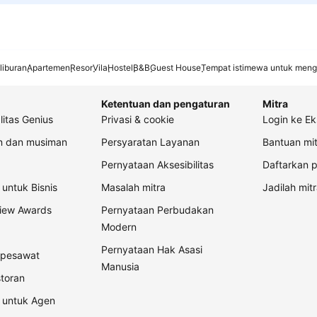
liburan
Apartemen
Resor
Vila
Hostel
B&B
Guest House
Tempat istimewa untuk meng
Ketentuan dan pengaturan
Mitra
litas Genius
Privasi & cookie
Login ke Ek
an dan musiman
Persyaratan Layanan
Bantuan mit
Pernyataan Aksesibilitas
Daftarkan p
untuk Bisnis
Masalah mitra
Jadilah mitr
view Awards
Pernyataan Perbudakan
Modern
Pernyataan Hak Asasi
t pesawat
Manusia
storan
 untuk Agen