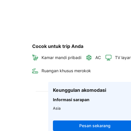
Cocok untuk trip Anda
Kamar mandi pribadi
AC
TV layar
Ruangan khusus merokok
Keunggulan akomodasi
Informasi sarapan
Asia
Pesan sekarang