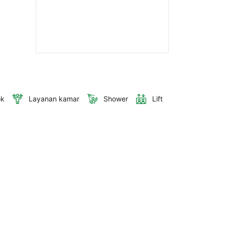
ok
Layanan kamar
Shower
Lift