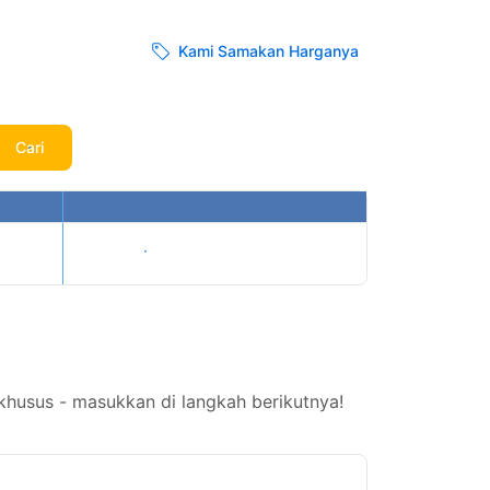
Kami Samakan Harganya
Cari
Tampilkan harga
husus - masukkan di langkah berikutnya!