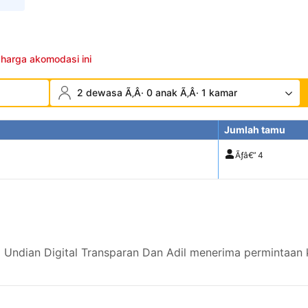
 harga akomodasi ini
2 dewasa Ã‚Â· 0 anak Ã‚Â· 1 kamar
Jumlah tamu
Ãƒâ€”
4
ndian Digital Transparan Dan Adil menerima permintaan k