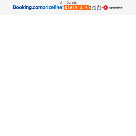
dilindungi.