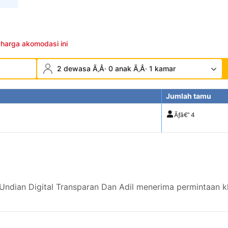
 harga akomodasi ini
2 dewasa Ã‚Â· 0 anak Ã‚Â· 1 kamar
Jumlah tamu
Ãƒâ€”
4
ndian Digital Transparan Dan Adil menerima permintaan kh