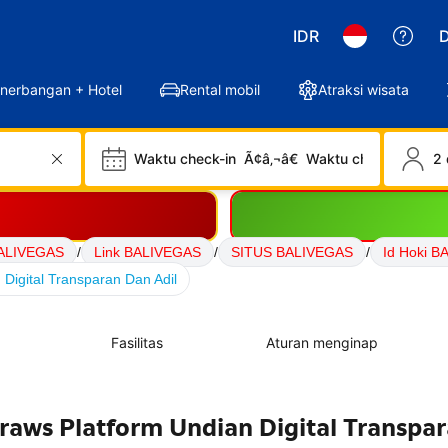
IDR
D
nerbangan + Hotel
Rental mobil
Atraksi wisata
Waktu check-in
Ã¢â‚¬â€
Waktu check-out
2 
ALIVEGAS
/
Link BALIVEGAS
/
SITUS BALIVEGAS
/
Id Hoki 
Digital Transparan Dan Adil
Fasilitas
Aturan menginap
aws Platform Undian Digital Transpa