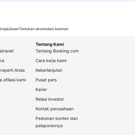
inap
Ulasan
Temukan akomodasi bulanan
Tentang Kami
stranet
Tentang Booking.com
ra
Cara kerja kami
roperti Anda
Keberlanjutan
a afiliasi kami
Pusat pers
Karier
Relasi investor
Kontak perusahaan
Pedoman konten dan
pelaporannya