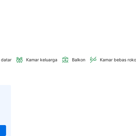
 datar
Kamar keluarga
Balkon
Kamar bebas rok