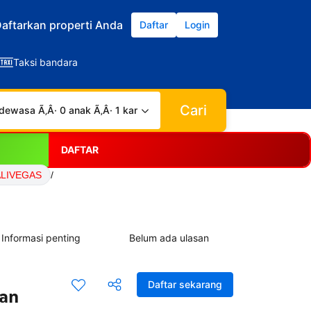
aftarkan properti Anda
Daftar
Login
Taksi bandara
Cari
dewasa Ã‚Â· 0 anak Ã‚Â· 1 kamar
DAFTAR
BALIVEGAS
/
Informasi penting
Belum ada ulasan
Daftar sekarang
ran