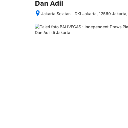
Dan Adil
Jakarta Selatan - DKI Jakarta, 12560 Jakarta,
Setelah 
memesan, 
semua 
rincian 
akomodasi 
termasuk 
nomor 
telepon 
dan 
alamat 
akan 
disertakan 
dalam 
konfirmasi 
pemesanan 
dan 
akun 
Anda.