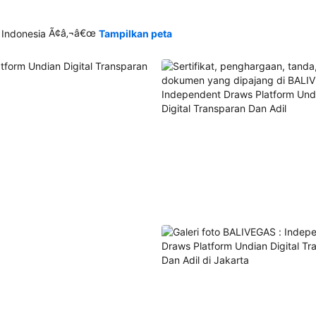
Ã¢â‚¬â€œ
 Indonesia
Tampilkan peta