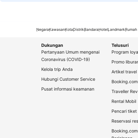
Negara
Kawasan
Kota
Distrik
Bandara
Hotel
Landmark
Rumah 
Dukungan
Telusuri
Pertanyaan Umum mengenai
Program loya
Coronavirus (COVID-19)
Promo libur
Kelola trip Anda
Artikel travel
Hubungi Customer Service
Booking.com 
Pusat informasi keamanan
Traveller Re
Rental Mobil
Pencari tike
Reservasi re
Booking.com