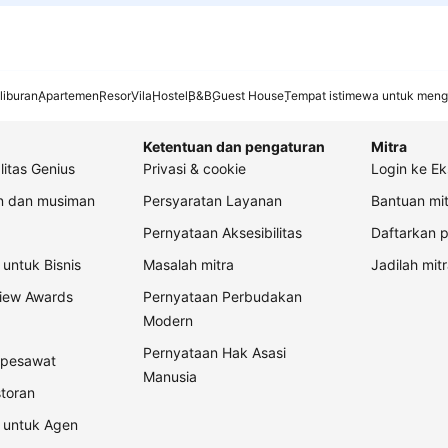
liburan
Apartemen
Resor
Vila
Hostel
B&B
Guest House
Tempat istimewa untuk meng
Ketentuan dan pengaturan
Mitra
litas Genius
Privasi & cookie
Login ke Ek
an dan musiman
Persyaratan Layanan
Bantuan mit
Pernyataan Aksesibilitas
Daftarkan p
untuk Bisnis
Masalah mitra
Jadilah mitr
view Awards
Pernyataan Perbudakan
Modern
Pernyataan Hak Asasi
t pesawat
Manusia
storan
 untuk Agen