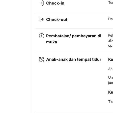
Te
Check-in
Da
Check-out
Ke
Pembatalan/ pembayaran di
ak
muka
op
Anak-anak dan tempat tidur
Ke
An
Un
ju
Ke
Ti