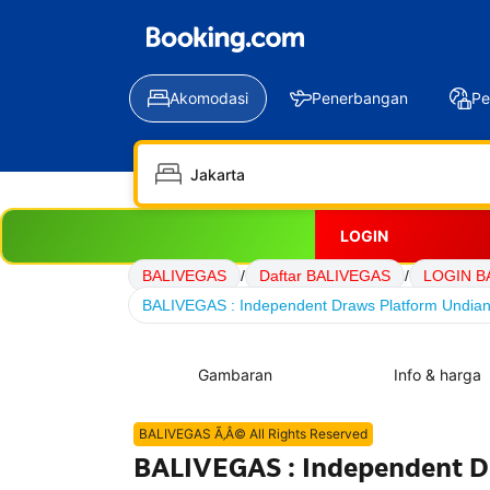
Akomodasi
Penerbangan
Pe
LOGIN
BALIVEGAS
/
Daftar BALIVEGAS
/
LOGIN B
BALIVEGAS : Independent Draws Platform Undian 
Gambaran
Info & harga
BALIVEGAS Ã‚Â© All Rights Reserved
BALIVEGAS : Independent Dr