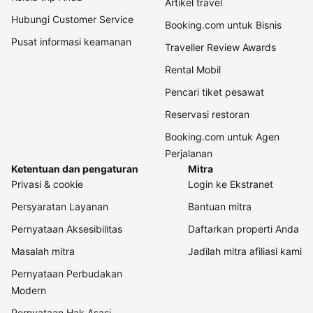
Artikel travel
Hubungi Customer Service
Booking.com untuk Bisnis
Pusat informasi keamanan
Traveller Review Awards
Rental Mobil
Pencari tiket pesawat
Reservasi restoran
Booking.com untuk Agen
Perjalanan
Ketentuan dan pengaturan
Mitra
Privasi & cookie
Login ke Ekstranet
Persyaratan Layanan
Bantuan mitra
Pernyataan Aksesibilitas
Daftarkan properti Anda
Masalah mitra
Jadilah mitra afiliasi kami
Pernyataan Perbudakan
Modern
Pernyataan Hak Asasi