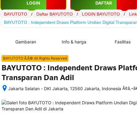
LOGIN
DAFTAR
BAYUTOTO
/
Daftar BAYUTOTO
/
LOGIN BAYUTOTO
/
Lin
BAYUTOTO : Independent Draws Platform Undian Digital Transparan
Gambaran
Info & harga
Fasilitas
BAYUTOTO Ã‚Â© All Rights Reserved
BAYUTOTO : Independent Draws Platf
Transparan Dan Adil
Ã¢â‚¬
Jakarta Selatan - DKI Jakarta, 12560 Jakarta, Indonesia
Setelah 
memesan, 
semua 
rincian 
akomodasi 
termasuk 
nomor 