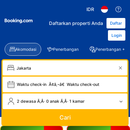
IDR
Daftarkan properti Anda
Daftar
Login
Akomodasi
Penerbangan
Penerbangan + Ho
Waktu check-in
Ã¢â‚¬â€
Waktu check-out
2 dewasa Ã‚Â· 0 anak Ã‚Â· 1 kamar
Cari