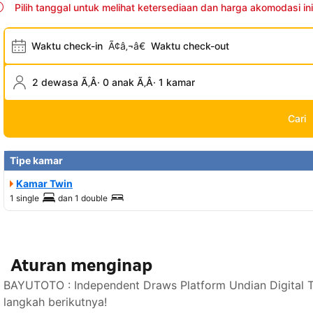
Pilih tanggal untuk melihat ketersediaan dan harga akomodasi ini
Waktu check-in
Ã¢â‚¬â€
Waktu check-out
2 dewasa Ã‚Â· 0 anak Ã‚Â· 1 kamar
Cari
Tipe kamar
Kamar Twin
1 single
dan
1 double
Aturan menginap
BAYUTOTO : Independent Draws Platform Undian Digital T
langkah berikutnya!