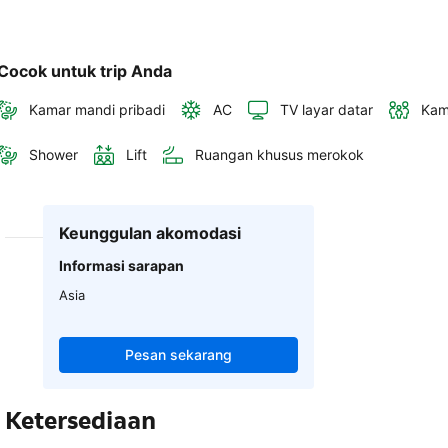
Cocok untuk trip Anda
Kamar mandi pribadi
AC
TV layar datar
Kam
Shower
Lift
Ruangan khusus merokok
Keunggulan akomodasi
Informasi sarapan
Asia
Pesan sekarang
Ketersediaan