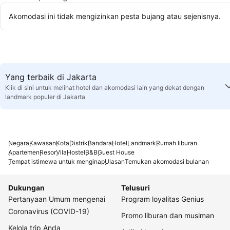
Akomodasi ini tidak mengizinkan pesta bujang atau sejenisnya.
Yang terbaik di Jakarta
Klik di sini untuk melihat hotel dan akomodasi lain yang dekat dengan
landmark populer di Jakarta
Negara
Kawasan
Kota
Distrik
Bandara
Hotel
Landmark
Rumah liburan
Apartemen
Resor
Vila
Hostel
B&B
Guest House
Tempat istimewa untuk menginap
Ulasan
Temukan akomodasi bulanan
Dukungan
Telusuri
Pertanyaan Umum mengenai
Program loyalitas Genius
Coronavirus (COVID-19)
Promo liburan dan musiman
Kelola trip Anda