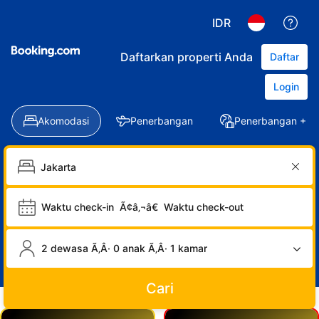
IDR
Daftarkan properti Anda
Daftar
Login
Akomodasi
Penerbangan
Penerbangan + Ho
Waktu check-in
Ã¢â‚¬â€
Waktu check-out
2 dewasa Ã‚Â· 0 anak Ã‚Â· 1 kamar
Cari