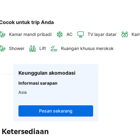
Cocok untuk trip Anda
Kamar mandi pribadi
AC
TV layar datar
Kam
Shower
Lift
Ruangan khusus merokok
Keunggulan akomodasi
Informasi sarapan
Asia
Pesan sekarang
Ketersediaan