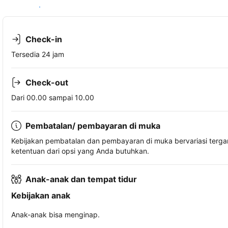
Lihat ketersediaan
Check-in
Tersedia 24 jam
Check-out
Dari 00.00 sampai 10.00
Pembatalan/ pembayaran di muka
Kebijakan pembatalan dan pembayaran di muka bervariasi terg
ketentuan dari opsi yang Anda butuhkan.
Anak-anak dan tempat tidur
Kebijakan anak
Anak-anak bisa menginap.