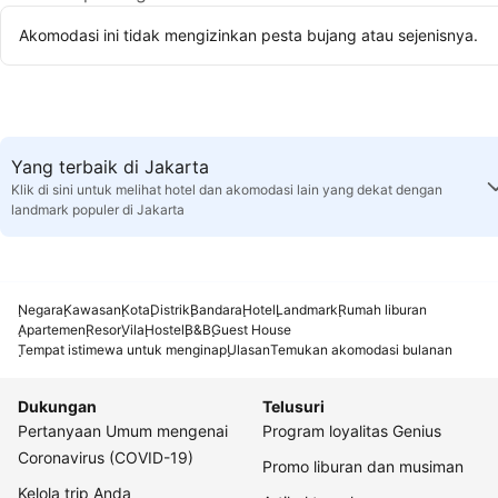
Akomodasi ini tidak mengizinkan pesta bujang atau sejenisnya.
Yang terbaik di Jakarta
Klik di sini untuk melihat hotel dan akomodasi lain yang dekat dengan
landmark populer di Jakarta
Negara
Kawasan
Kota
Distrik
Bandara
Hotel
Landmark
Rumah liburan
Apartemen
Resor
Vila
Hostel
B&B
Guest House
Tempat istimewa untuk menginap
Ulasan
Temukan akomodasi bulanan
Dukungan
Telusuri
Pertanyaan Umum mengenai
Program loyalitas Genius
Coronavirus (COVID-19)
Promo liburan dan musiman
Kelola trip Anda