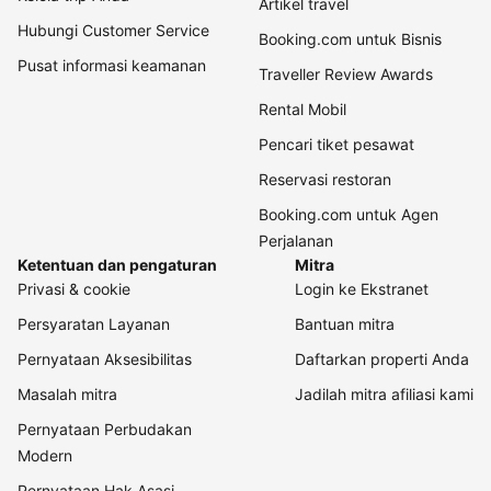
Artikel travel
Hubungi Customer Service
Booking.com untuk Bisnis
Pusat informasi keamanan
Traveller Review Awards
Rental Mobil
Pencari tiket pesawat
Reservasi restoran
Booking.com untuk Agen
Perjalanan
Ketentuan dan pengaturan
Mitra
Privasi & cookie
Login ke Ekstranet
Persyaratan Layanan
Bantuan mitra
Pernyataan Aksesibilitas
Daftarkan properti Anda
Masalah mitra
Jadilah mitra afiliasi kami
Pernyataan Perbudakan
Modern
Pernyataan Hak Asasi