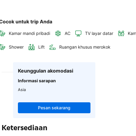
Cocok untuk trip Anda
Kamar mandi pribadi
AC
TV layar datar
Kam
Shower
Lift
Ruangan khusus merokok
Keunggulan akomodasi
Informasi sarapan
Asia
Pesan sekarang
Ketersediaan