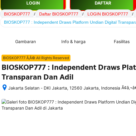
LOGIN
DAFTAR
BIOSKOP777
/
Daftar BIOSKOP777
/
LOGIN BIOSKOP777
/
BIOSKOP777 : Independent Draws Platform Undian Digital Transpar
Gambaran
Info & harga
Fasilitas
BIOSKOP777 Ã‚Â© All Rights Reserved
BIOSKOP777 : Independent Draws Plat
Transparan Dan Adil
Ã¢â‚¬
Jakarta Selatan - DKI Jakarta, 12560 Jakarta, Indonesia
Setelah 
memesan, 
semua 
rincian 
akomodasi 
termasuk 
nomor 