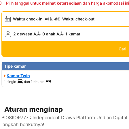
Pilih tanggal untuk melihat ketersediaan dan harga akomodasi ini
Waktu check-in
Ã¢â‚¬â€
Waktu check-out
2 dewasa Ã‚Â· 0 anak Ã‚Â· 1 kamar
Cari
Tipe kamar
Kamar Twin
1 single
dan
1 double
Aturan menginap
BIOSKOP777 : Independent Draws Platform Undian Digital
langkah berikutnya!