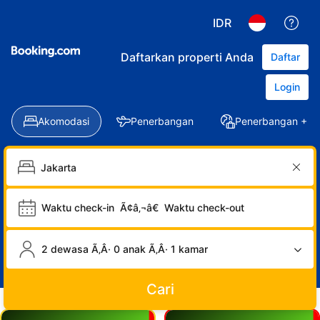
IDR
Daftarkan properti Anda
Daftar
Login
Akomodasi
Penerbangan
Penerbangan + Ho
Waktu check-in
Ã¢â‚¬â€
Waktu check-out
2 dewasa Ã‚Â· 0 anak Ã‚Â· 1 kamar
Cari