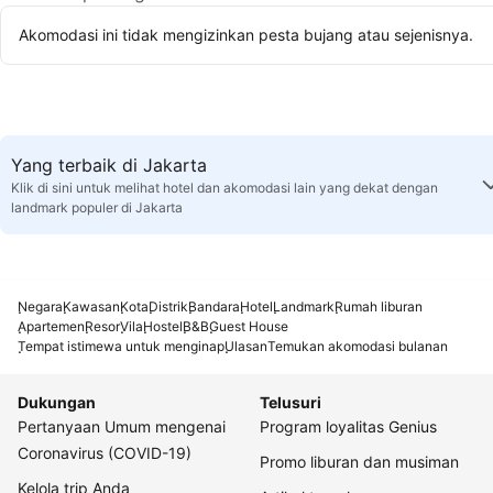
Akomodasi ini tidak mengizinkan pesta bujang atau sejenisnya.
Yang terbaik di Jakarta
Klik di sini untuk melihat hotel dan akomodasi lain yang dekat dengan
landmark populer di Jakarta
Negara
Kawasan
Kota
Distrik
Bandara
Hotel
Landmark
Rumah liburan
Apartemen
Resor
Vila
Hostel
B&B
Guest House
Tempat istimewa untuk menginap
Ulasan
Temukan akomodasi bulanan
Dukungan
Telusuri
Pertanyaan Umum mengenai
Program loyalitas Genius
Coronavirus (COVID-19)
Promo liburan dan musiman
Kelola trip Anda