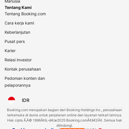
Manusia
Tentang Kami
Tentang Booking.com
Cara kerja kami
Keberlanjutan
Pusat pers
Karier
Relasi investor
Kontak perusahaan
Pedoman konten dan
pelaporannya
IDR
Booking.com merupakan bagian dari Booking Holdings Inc., perusahaan
terkemuka di dunia untuk perjalanan online dan layanan terkait lainnya.
Hak cipta Ã‚Â© 1996Ã¢â‚¬â€œ2025 Booking.comÃ¢â€žÂ¢. Semua hak
dilindungi.