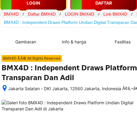
LOGIN
DAFTAR
BMX4D
/
Daftar BMX4D
/
LOGIN BMX4D
/
Link BMX4D
/
BMX4D : Independent Draws Platform Undian Digital Transparan Dan
Gambaran
Info & harga
Fasilitas
BMX4D Ã‚Â© All Rights Reserved
BMX4D : Independent Draws Platform 
Transparan Dan Adil
Ã¢â‚¬
Jakarta Selatan - DKI Jakarta, 12560 Jakarta, Indonesia
Setelah 
memesan, 
semua 
rincian 
akomodasi 
termasuk 
nomor 