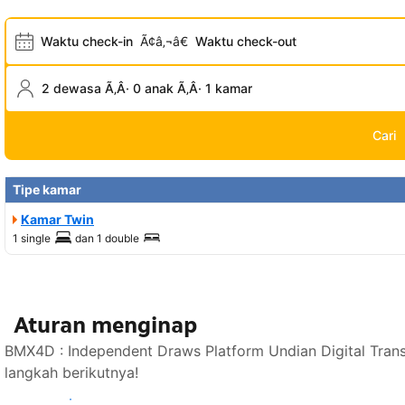
Waktu check-in
Ã¢â‚¬â€
Waktu check-out
2 dewasa Ã‚Â· 0 anak Ã‚Â· 1 kamar
Cari
Tipe kamar
Kamar Twin
1 single
dan
1 double
Aturan menginap
BMX4D : Independent Draws Platform Undian Digital Tran
langkah berikutnya!
Lihat ketersediaan