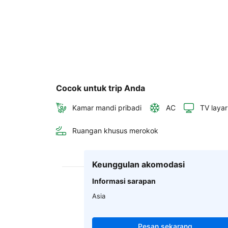
Cocok untuk trip Anda
Kamar mandi pribadi
AC
TV layar
Ruangan khusus merokok
Keunggulan akomodasi
Informasi sarapan
Asia
Pesan sekarang