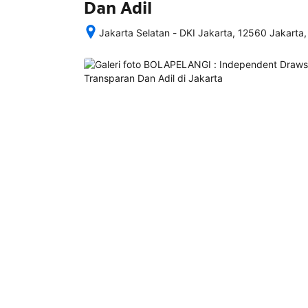
Dan Adil
Jakarta Selatan - DKI Jakarta, 12560 Jakarta,
Setelah 
memesan, 
semua 
rincian 
akomodasi 
termasuk 
nomor 
telepon 
dan 
alamat 
akan 
disertakan 
dalam 
konfirmasi 
pemesanan 
dan 
akun 
Anda.