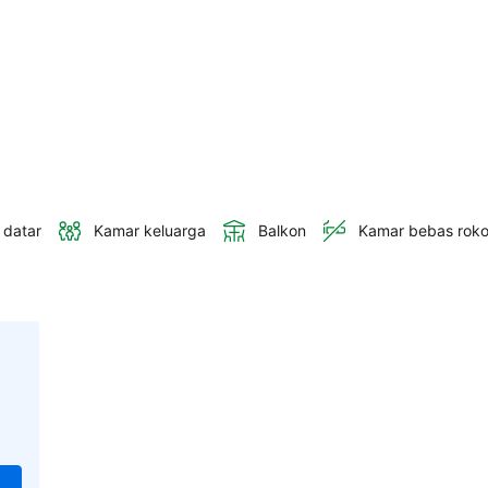
 datar
Kamar keluarga
Balkon
Kamar bebas rok