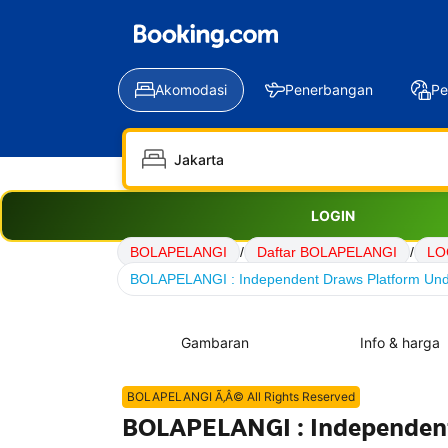
Akomodasi
Penerbangan
Pe
LOGIN
BOLAPELANGI
/
Daftar BOLAPELANGI
/
LO
BOLAPELANGI : Independent Draws Platform Undia
Gambaran
Info & harga
BOLAPELANGI Ã‚Â© All Rights Reserved
BOLAPELANGI : Independent