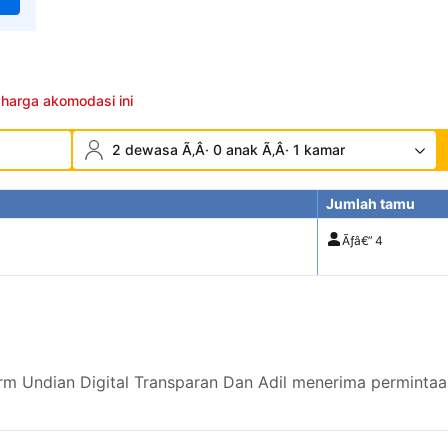
 harga akomodasi ini
2 dewasa Ã‚Â· 0 anak Ã‚Â· 1 kamar
Jumlah tamu
Ãƒâ€”
4
 Undian Digital Transparan Dan Adil menerima permintaan