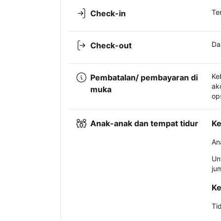
Te
Check-in
Da
Check-out
Ke
Pembatalan/ pembayaran di
ak
muka
op
Anak-anak dan tempat tidur
Ke
An
Un
ju
Ke
Ti