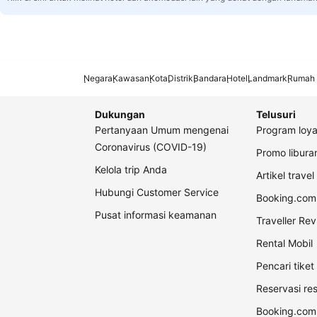
Negara
Kawasan
Kota
Distrik
Bandara
Hotel
Landmark
Rumah 
Dukungan
Telusuri
Pertanyaan Umum mengenai
Program loya
Coronavirus (COVID-19)
Promo libur
Kelola trip Anda
Artikel travel
Hubungi Customer Service
Booking.com 
Pusat informasi keamanan
Traveller Re
Rental Mobil
Pencari tike
Reservasi re
Booking.com