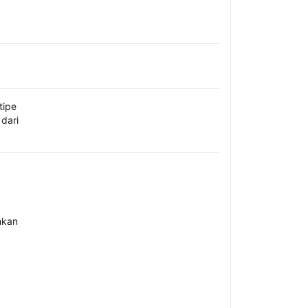
tipe
dari
hkan