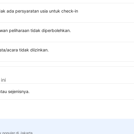
dak ada persyaratan usia untuk check-in
wan peliharaan tidak diperbolehkan.
sta/acara tidak diizinkan.
ini
tau sejenisnya.
k populer di Jakarta