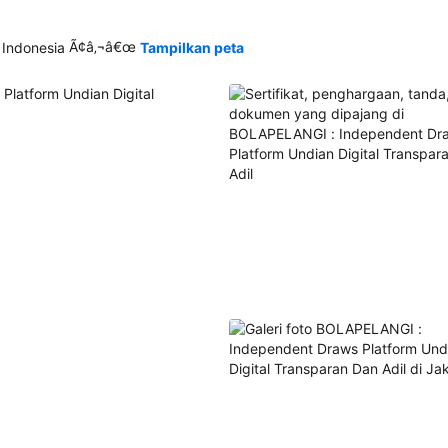
Ã¢â‚¬â€œ
 Indonesia
Tampilkan peta