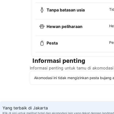
Ti
Tanpa batasan usia
He
Hewan peliharaan
Pe
Pesta
Informasi penting
Informasi penting untuk tamu di akomodasi 
Akomodasi ini tidak mengizinkan pesta bujang a
Yang terbaik di Jakarta
Klik di sini untuk melihat hotel dan akomodasi lain yang dekat dengan landmar