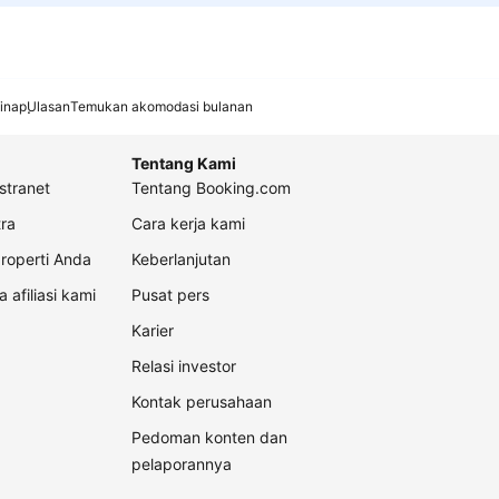
inap
Ulasan
Temukan akomodasi bulanan
Tentang Kami
stranet
Tentang Booking.com
ra
Cara kerja kami
roperti Anda
Keberlanjutan
a afiliasi kami
Pusat pers
Karier
Relasi investor
Kontak perusahaan
Pedoman konten dan
pelaporannya