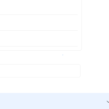
Lihat ketersediaan