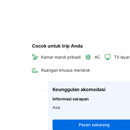
Cocok untuk trip Anda
Kamar mandi pribadi
AC
TV layar
Ruangan khusus merokok
Keunggulan akomodasi
Informasi sarapan
Asia
Pesan sekarang