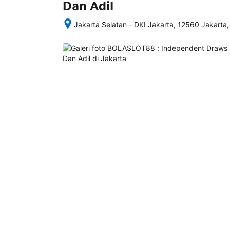
Dan Adil
Jakarta Selatan - DKI Jakarta, 12560 Jakarta,
Setelah 
memesan, 
semua 
rincian 
akomodasi 
termasuk 
nomor 
telepon 
dan 
alamat 
akan 
disertakan 
dalam 
konfirmasi 
pemesanan 
dan 
akun 
Anda.