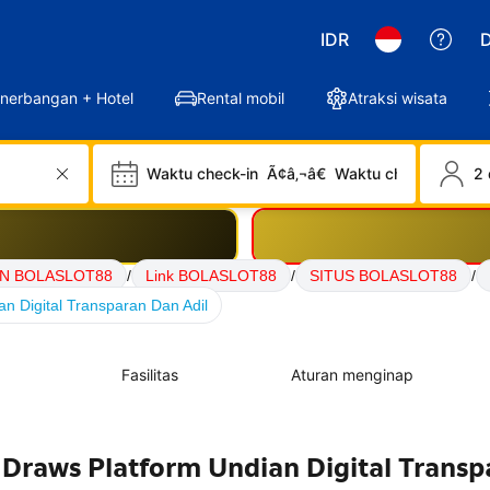
IDR
D
nerbangan + Hotel
Rental mobil
Atraksi wisata
Waktu check-in
Ã¢â‚¬â€
Waktu check-out
2 
N BOLASLOT88
/
Link BOLASLOT88
/
SITUS BOLASLOT88
/
 Digital Transparan Dan Adil
Fasilitas
Aturan menginap
Draws Platform Undian Digital Transp