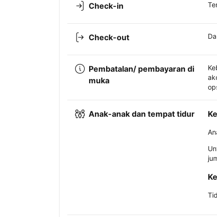
Te
Check-in
Da
Check-out
Ke
Pembatalan/ pembayaran di
ak
muka
op
Anak-anak dan tempat tidur
Ke
An
Un
ju
Ke
Ti