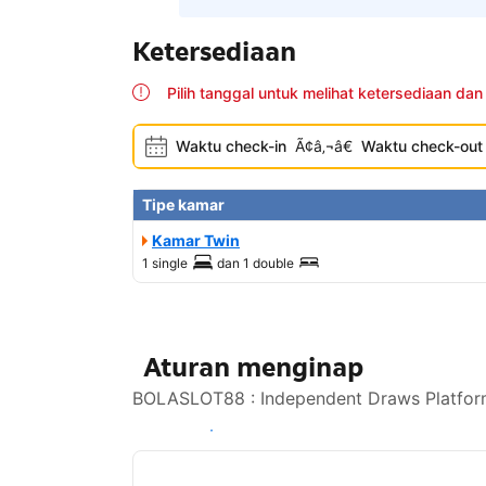
Ketersediaan
Pilih tanggal untuk melihat ketersediaan dan
Waktu check-in
Ã¢â‚¬â€
Waktu check-out
Tipe kamar
Kamar Twin
1 single
dan
1 double
Aturan menginap
BOLASLOT88 : Independent Draws Platform 
Lihat ketersediaan