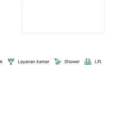
ok
Layanan kamar
Shower
Lift