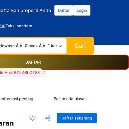
aftarkan properti Anda
Daftar
Login
Taksi bandara
Cari
dewasa Ã‚Â· 0 anak Ã‚Â· 1 kamar
DAFTAR
Id Hoki BOLASLOT88
/
Informasi penting
Belum ada ulasan
Daftar sekarang
aran