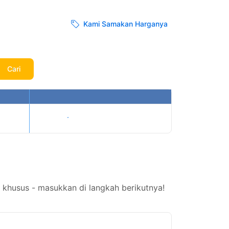
Kami Samakan Harganya
Cari
Tampilkan harga
khusus - masukkan di langkah berikutnya!