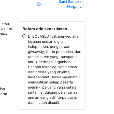
Kami Samakan
Harganya
Belum ada skor ulasan ...
Di BOLASLOT88, menyediakan
layanan undian digital
independen, pengelolaan
giveaway, trade promotion, dan
sistem lotere yang transparan
untuk berbagai organisasi.
Dengan teknologi yang aman
dan proses yang objektif,
Independent Draws membantu
memastikan setiap peserta
memiliki peluang yang setara
serta mendukung pelaksanaan
undian yang adil, terpercaya,
dan mudah diaudit.