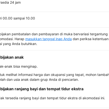
rsedia 24 jam
ri 00.00 sampai 10.00
bijakan pembatalan dan pembayaran di muka bervariasi tergantung 
omodasi. Harap
masukkan tanggal inap Anda
dan periksa ketentuan 
si yang Anda butuhkan.
bijakan anak
ak-anak bisa menginap.
tuk melihat informasi harga dan okupansi yang tepat, mohon tamba
mlah dan usia anak dalam grup Anda di pencarian.
bijakan ranjang bayi dan tempat tidur ekstra
dak tersedia ranjang bayi dan tempat tidur ekstra di akomodasi ini.