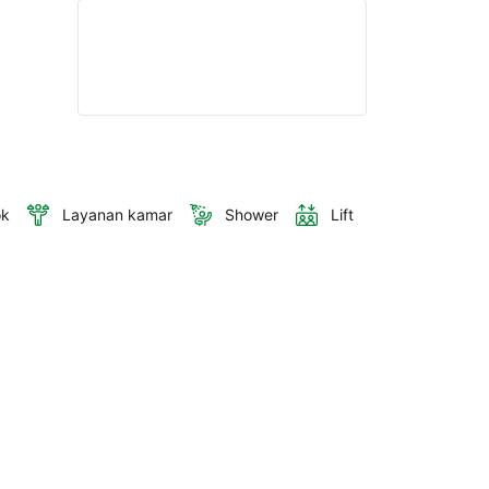
ok
Layanan kamar
Shower
Lift