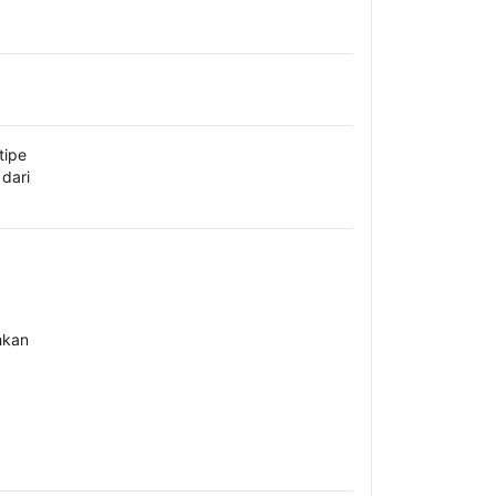
tipe
dari
hkan