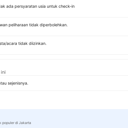
dak ada persyaratan usia untuk check-in
wan peliharaan tidak diperbolehkan.
sta/acara tidak diizinkan.
ini
tau sejenisnya.
k populer di Jakarta