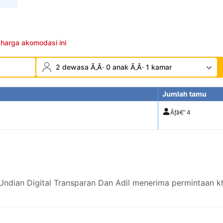
 harga akomodasi ini
2 dewasa Ã‚Â· 0 anak Ã‚Â· 1 kamar
Jumlah tamu
Ãƒâ€”
4
dian Digital Transparan Dan Adil menerima permintaan kh