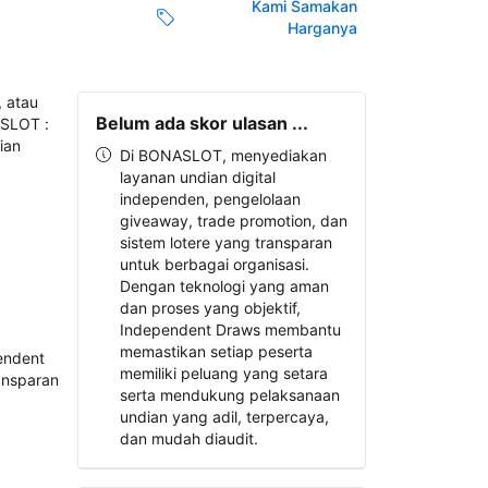
Kami Samakan
Harganya
Belum ada skor ulasan ...
Di BONASLOT, menyediakan
layanan undian digital
independen, pengelolaan
giveaway, trade promotion, dan
sistem lotere yang transparan
untuk berbagai organisasi.
Dengan teknologi yang aman
dan proses yang objektif,
Independent Draws membantu
memastikan setiap peserta
memiliki peluang yang setara
serta mendukung pelaksanaan
undian yang adil, terpercaya,
dan mudah diaudit.