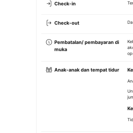
Te
Check-in
Da
Check-out
Ke
Pembatalan/ pembayaran di
ak
muka
op
Anak-anak dan tempat tidur
Ke
An
Un
ju
Ke
Ti