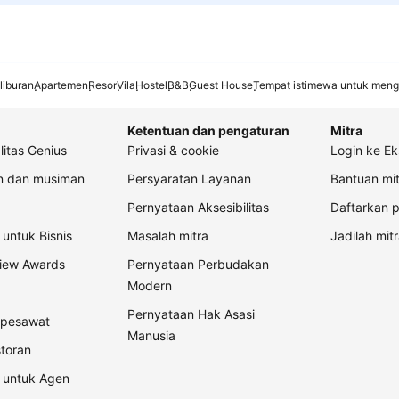
liburan
Apartemen
Resor
Vila
Hostel
B&B
Guest House
Tempat istimewa untuk meng
Ketentuan dan pengaturan
Mitra
litas Genius
Privasi & cookie
Login ke Ek
an dan musiman
Persyaratan Layanan
Bantuan mit
Pernyataan Aksesibilitas
Daftarkan p
untuk Bisnis
Masalah mitra
Jadilah mitr
view Awards
Pernyataan Perbudakan
Modern
Pernyataan Hak Asasi
t pesawat
Manusia
storan
 untuk Agen