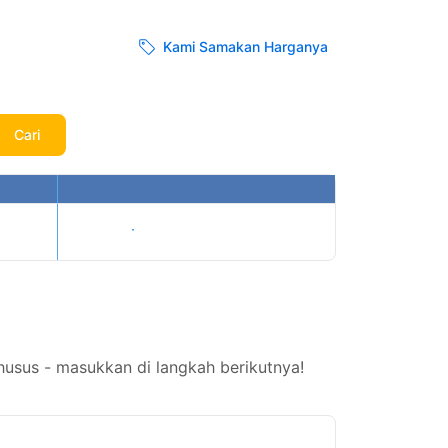
Kami Samakan Harganya
Cari
Tampilkan harga
usus - masukkan di langkah berikutnya!