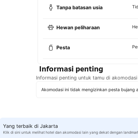
Ti
Tanpa batasan usia
He
Hewan peliharaan
Pe
Pesta
Informasi penting
Informasi penting untuk tamu di akomodasi 
Akomodasi ini tidak mengizinkan pesta bujang a
Yang terbaik di Jakarta
Klik di sini untuk melihat hotel dan akomodasi lain yang dekat dengan landmar