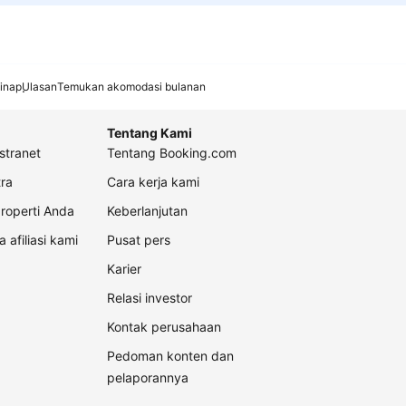
inap
Ulasan
Temukan akomodasi bulanan
Tentang Kami
stranet
Tentang Booking.com
ra
Cara kerja kami
roperti Anda
Keberlanjutan
a afiliasi kami
Pusat pers
Karier
Relasi investor
Kontak perusahaan
Pedoman konten dan
pelaporannya