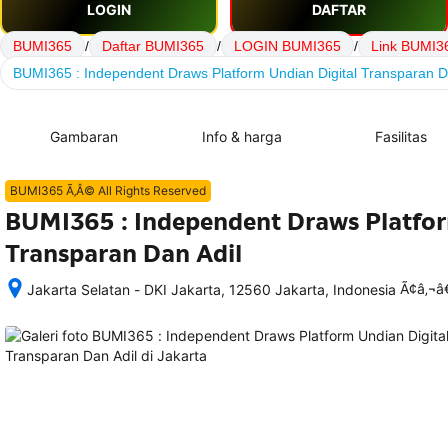
LOGIN
DAFTAR
BUMI365
/
Daftar BUMI365
/
LOGIN BUMI365
/
Link BUMI3
BUMI365 : Independent Draws Platform Undian Digital Transparan D
Gambaran
Info & harga
Fasilitas
BUMI365 Ã‚Â© All Rights Reserved
BUMI365 : Independent Draws Platfor
Transparan Dan Adil
Ã¢â‚¬
Jakarta Selatan - DKI Jakarta, 12560 Jakarta, Indonesia
Setelah 
memesan, 
semua 
rincian 
akomodasi 
termasuk 
nomor 