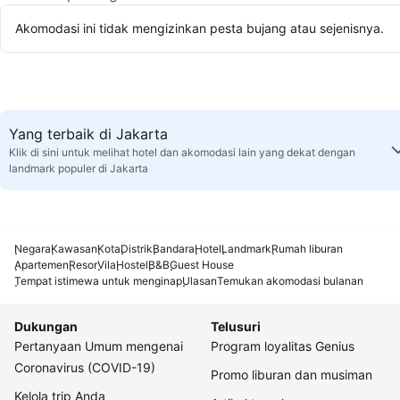
Akomodasi ini tidak mengizinkan pesta bujang atau sejenisnya.
Yang terbaik di Jakarta
Klik di sini untuk melihat hotel dan akomodasi lain yang dekat dengan
landmark populer di Jakarta
Negara
Kawasan
Kota
Distrik
Bandara
Hotel
Landmark
Rumah liburan
Apartemen
Resor
Vila
Hostel
B&B
Guest House
Tempat istimewa untuk menginap
Ulasan
Temukan akomodasi bulanan
Dukungan
Telusuri
Pertanyaan Umum mengenai
Program loyalitas Genius
Coronavirus (COVID-19)
Promo liburan dan musiman
Kelola trip Anda