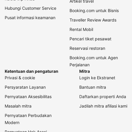
Artikel travel
Hubungi Customer Service
Booking.com untuk Bisnis
Pusat informasi keamanan
Traveller Review Awards
Rental Mobil
Pencari tiket pesawat
Reservasi restoran
Booking.com untuk Agen
Perjalanan
Ketentuan dan pengaturan
Mitra
Privasi & cookie
Login ke Ekstranet
Persyaratan Layanan
Bantuan mitra
Pernyataan Aksesibilitas
Daftarkan properti Anda
Masalah mitra
Jadilah mitra afiliasi kami
Pernyataan Perbudakan
Modern
Pernyataan Hak Asasi