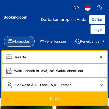
IDR
Daftarkan properti Anda
Daftar
Login
Akomodasi
Penerbangan
Penerbangan + Ho
Waktu check-in
Ã¢â‚¬â€
Waktu check-out
2 dewasa Ã‚Â· 0 anak Ã‚Â· 1 kamar
Cari