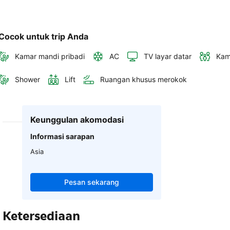
Cocok untuk trip Anda
Kamar mandi pribadi
AC
TV layar datar
Kam
Shower
Lift
Ruangan khusus merokok
Keunggulan akomodasi
Informasi sarapan
Asia
Pesan sekarang
Ketersediaan