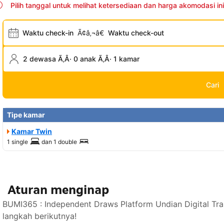
Pilih tanggal untuk melihat ketersediaan dan harga akomodasi ini
Waktu check-in
Ã¢â‚¬â€
Waktu check-out
2 dewasa Ã‚Â· 0 anak Ã‚Â· 1 kamar
Cari
Tipe kamar
Kamar Twin
1 single
dan
1 double
Aturan menginap
BUMI365 : Independent Draws Platform Undian Digital Tr
langkah berikutnya!