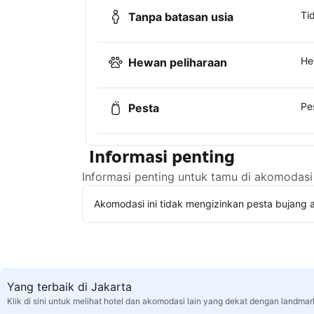
Ti
Tanpa batasan usia
He
Hewan peliharaan
Pe
Pesta
Informasi penting
Informasi penting untuk tamu di akomodasi 
Akomodasi ini tidak mengizinkan pesta bujang a
Yang terbaik di Jakarta
Klik di sini untuk melihat hotel dan akomodasi lain yang dekat dengan landmar