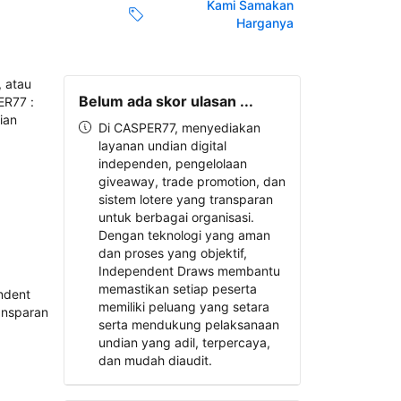
Kami Samakan
Harganya
Belum ada skor ulasan ...
Di CASPER77, menyediakan
layanan undian digital
independen, pengelolaan
giveaway, trade promotion, dan
sistem lotere yang transparan
untuk berbagai organisasi.
Dengan teknologi yang aman
dan proses yang objektif,
Independent Draws membantu
memastikan setiap peserta
memiliki peluang yang setara
serta mendukung pelaksanaan
undian yang adil, terpercaya,
dan mudah diaudit.