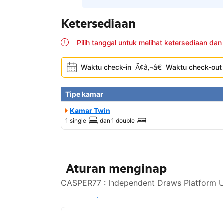
Ketersediaan
Pilih tanggal untuk melihat ketersediaan dan
Waktu check-in
Ã¢â‚¬â€
Waktu check-out
Tipe kamar
Kamar Twin
1 single
dan
1 double
Aturan menginap
CASPER77 : Independent Draws Platform Un
Lihat ketersediaan