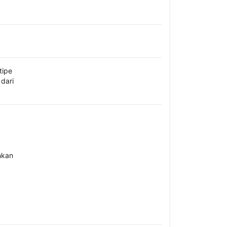
tipe
dari
hkan