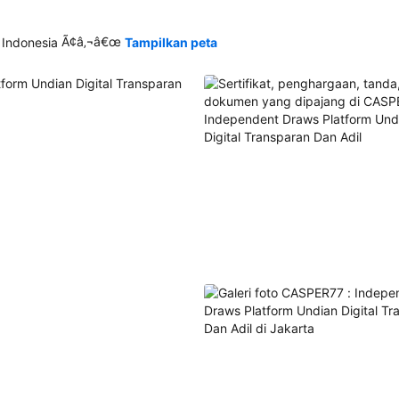
Ã¢â‚¬â€œ
 Indonesia
Tampilkan peta