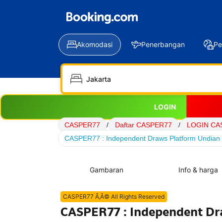
Akomodasi
Penerbangan
Pe
LOGIN
CASPER77
/
Daftar CASPER77
/
LOGIN CA
CASPER77 : Independent Draws Platform Undian D
Gambaran
Info & harga
CASPER77 Ã‚Â© All Rights Reserved
CASPER77 : Independent Dra