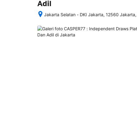
Adil
Jakarta Selatan - DKI Jakarta, 12560 Jakarta,
Setelah 
memesan, 
semua 
rincian 
akomodasi 
termasuk 
nomor 
telepon 
dan 
alamat 
akan 
disertakan 
dalam 
konfirmasi 
pemesanan 
dan 
akun 
Anda.