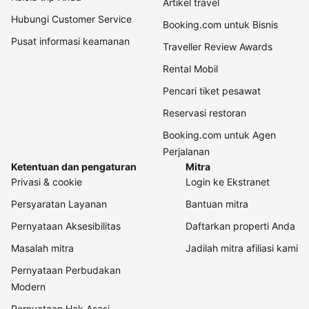
Artikel travel
Hubungi Customer Service
Booking.com untuk Bisnis
Pusat informasi keamanan
Traveller Review Awards
Rental Mobil
Pencari tiket pesawat
Reservasi restoran
Booking.com untuk Agen
Perjalanan
Ketentuan dan pengaturan
Mitra
Privasi & cookie
Login ke Ekstranet
Persyaratan Layanan
Bantuan mitra
Pernyataan Aksesibilitas
Daftarkan properti Anda
Masalah mitra
Jadilah mitra afiliasi kami
Pernyataan Perbudakan
Modern
Pernyataan Hak Asasi