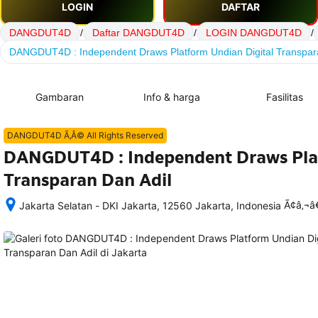
LOGIN
DAFTAR
DANGDUT4D
/
Daftar DANGDUT4D
/
LOGIN DANGDUT4D
/
DANGDUT4D : Independent Draws Platform Undian Digital Transpar
Gambaran
Info & harga
Fasilitas
DANGDUT4D Ã‚Â© All Rights Reserved
DANGDUT4D : Independent Draws Plat
Transparan Dan Adil
Ã¢â‚¬
Jakarta Selatan - DKI Jakarta, 12560 Jakarta, Indonesia
Setelah 
memesan, 
semua 
rincian 
akomodasi 
termasuk 
nomor 