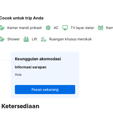
Cocok untuk trip Anda
Kamar mandi pribadi
AC
TV layar datar
Kam
Shower
Lift
Ruangan khusus merokok
Keunggulan akomodasi
Informasi sarapan
Asia
Pesan sekarang
Ketersediaan