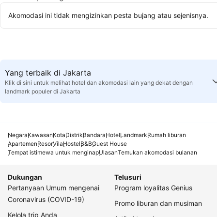
Akomodasi ini tidak mengizinkan pesta bujang atau sejenisnya.
Yang terbaik di Jakarta
Klik di sini untuk melihat hotel dan akomodasi lain yang dekat dengan
landmark populer di Jakarta
Negara
Kawasan
Kota
Distrik
Bandara
Hotel
Landmark
Rumah liburan
Apartemen
Resor
Vila
Hostel
B&B
Guest House
Tempat istimewa untuk menginap
Ulasan
Temukan akomodasi bulanan
Dukungan
Telusuri
Pertanyaan Umum mengenai
Program loyalitas Genius
Coronavirus (COVID-19)
Promo liburan dan musiman
Kelola trip Anda