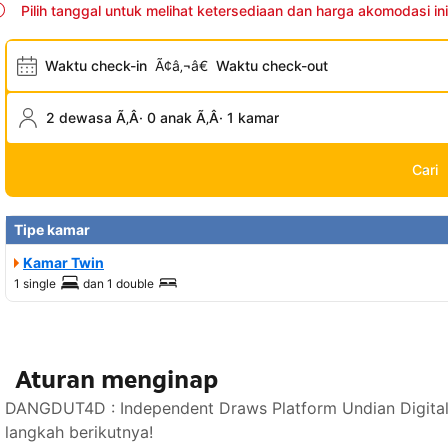
Pilih tanggal untuk melihat ketersediaan dan harga akomodasi ini
Waktu check-in
Ã¢â‚¬â€
Waktu check-out
2 dewasa Ã‚Â· 0 anak Ã‚Â· 1 kamar
Cari
Tipe kamar
Kamar Twin
1 single
dan
1 double
Aturan menginap
DANGDUT4D : Independent Draws Platform Undian Digital
langkah berikutnya!