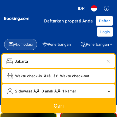
IDR
Daftarkan properti Anda
Daftar
Login
Akomodasi
Penerbangan
Penerbangan + Ho
Waktu check-in
Ã¢â‚¬â€
Waktu check-out
2 dewasa Ã‚Â· 0 anak Ã‚Â· 1 kamar
Cari