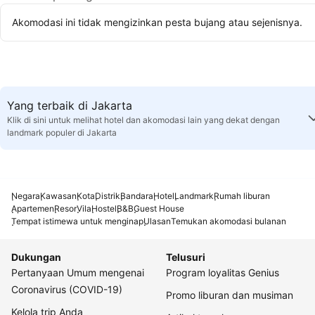
Akomodasi ini tidak mengizinkan pesta bujang atau sejenisnya.
Yang terbaik di Jakarta
Klik di sini untuk melihat hotel dan akomodasi lain yang dekat dengan
landmark populer di Jakarta
Negara
Kawasan
Kota
Distrik
Bandara
Hotel
Landmark
Rumah liburan
Apartemen
Resor
Vila
Hostel
B&B
Guest House
Tempat istimewa untuk menginap
Ulasan
Temukan akomodasi bulanan
Dukungan
Telusuri
Pertanyaan Umum mengenai
Program loyalitas Genius
Coronavirus (COVID-19)
Promo liburan dan musiman
Kelola trip Anda