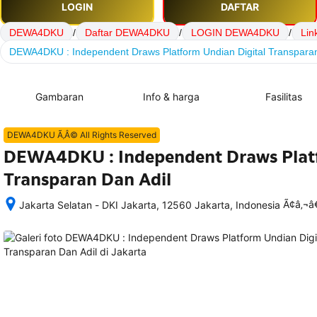
LOGIN
DAFTAR
DEWA4DKU
/
Daftar DEWA4DKU
/
LOGIN DEWA4DKU
/
Li
DEWA4DKU : Independent Draws Platform Undian Digital Transparan
Gambaran
Info & harga
Fasilitas
DEWA4DKU Ã‚Â© All Rights Reserved
DEWA4DKU : Independent Draws Platf
Transparan Dan Adil
Ã¢â‚¬
Jakarta Selatan - DKI Jakarta, 12560 Jakarta, Indonesia
Setelah 
memesan, 
semua 
rincian 
akomodasi 
termasuk 
nomor 