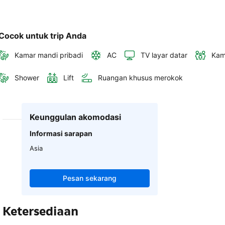
Cocok untuk trip Anda
Kamar mandi pribadi
AC
TV layar datar
Kam
Shower
Lift
Ruangan khusus merokok
Keunggulan akomodasi
Informasi sarapan
Asia
Pesan sekarang
Ketersediaan