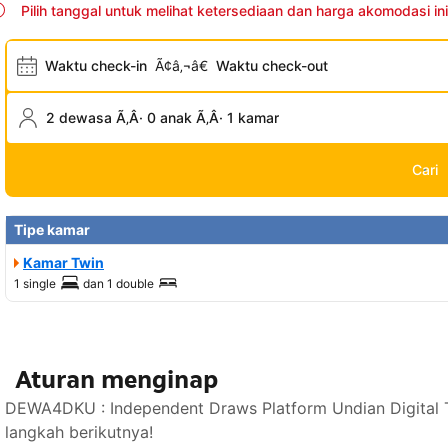
Pilih tanggal untuk melihat ketersediaan dan harga akomodasi ini
Waktu check-in
Ã¢â‚¬â€
Waktu check-out
2 dewasa Ã‚Â· 0 anak Ã‚Â· 1 kamar
Cari
Tipe kamar
Kamar Twin
1 single
dan
1 double
Aturan menginap
DEWA4DKU : Independent Draws Platform Undian Digital 
langkah berikutnya!