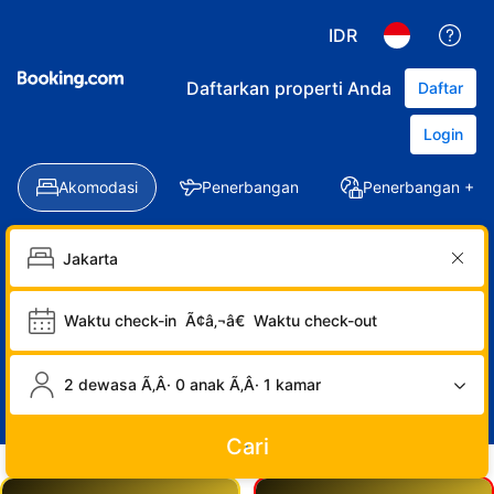
IDR
Daftarkan properti Anda
Daftar
Login
Akomodasi
Penerbangan
Penerbangan + Ho
Waktu check-in
Ã¢â‚¬â€
Waktu check-out
2 dewasa Ã‚Â· 0 anak Ã‚Â· 1 kamar
Cari