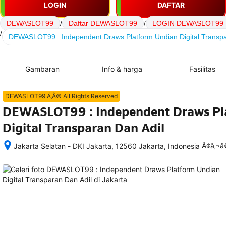
LOGIN
DAFTAR
DEWASLOT99
/
Daftar DEWASLOT99
/
LOGIN DEWASLOT99
/
DEWASLOT99 : Independent Draws Platform Undian Digital Transpa
Gambaran
Info & harga
Fasilitas
DEWASLOT99 Ã‚Â© All Rights Reserved
DEWASLOT99 : Independent Draws Pl
Digital Transparan Dan Adil
Ã¢â‚¬
Jakarta Selatan - DKI Jakarta, 12560 Jakarta, Indonesia
Setelah 
memesan, 
semua 
rincian 
akomodasi 
termasuk 
nomor 