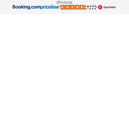
dilindungi.