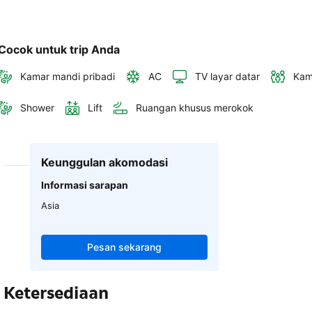
Cocok untuk trip Anda
Kamar mandi pribadi
AC
TV layar datar
Kam
Shower
Lift
Ruangan khusus merokok
Keunggulan akomodasi
Informasi sarapan
Asia
Pesan sekarang
Ketersediaan