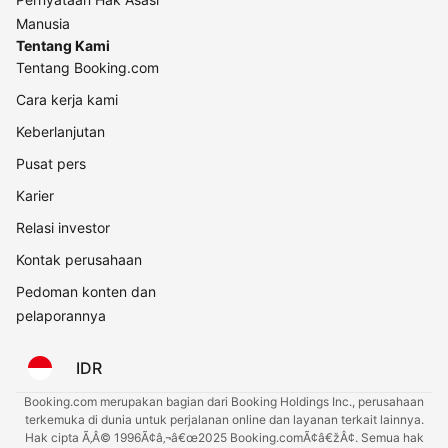
Manusia
Tentang Kami
Tentang Booking.com
Cara kerja kami
Keberlanjutan
Pusat pers
Karier
Relasi investor
Kontak perusahaan
Pedoman konten dan
pelaporannya
IDR
Booking.com merupakan bagian dari Booking Holdings Inc., perusahaan
terkemuka di dunia untuk perjalanan online dan layanan terkait lainnya.
Hak cipta Ã‚Â© 1996Ã¢â‚¬â€œ2025 Booking.comÃ¢â€žÂ¢. Semua hak