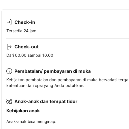
Lihat ketersediaan
Check-in
Tersedia 24 jam
Check-out
Dari 00.00 sampai 10.00
Pembatalan/ pembayaran di muka
Kebijakan pembatalan dan pembayaran di muka bervariasi terg
ketentuan dari opsi yang Anda butuhkan.
Anak-anak dan tempat tidur
Kebijakan anak
Anak-anak bisa menginap.