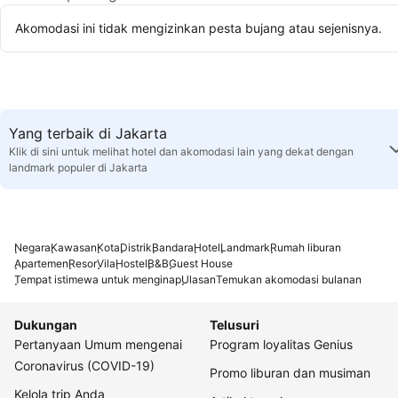
Akomodasi ini tidak mengizinkan pesta bujang atau sejenisnya.
Yang terbaik di Jakarta
Klik di sini untuk melihat hotel dan akomodasi lain yang dekat dengan
landmark populer di Jakarta
Negara
Kawasan
Kota
Distrik
Bandara
Hotel
Landmark
Rumah liburan
Apartemen
Resor
Vila
Hostel
B&B
Guest House
Tempat istimewa untuk menginap
Ulasan
Temukan akomodasi bulanan
Dukungan
Telusuri
Pertanyaan Umum mengenai
Program loyalitas Genius
Coronavirus (COVID-19)
Promo liburan dan musiman
Kelola trip Anda