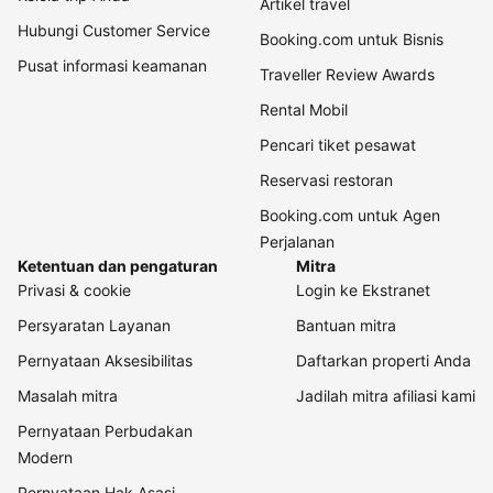
Artikel travel
Hubungi Customer Service
Booking.com untuk Bisnis
Pusat informasi keamanan
Traveller Review Awards
Rental Mobil
Pencari tiket pesawat
Reservasi restoran
Booking.com untuk Agen
Perjalanan
Ketentuan dan pengaturan
Mitra
Privasi & cookie
Login ke Ekstranet
Persyaratan Layanan
Bantuan mitra
Pernyataan Aksesibilitas
Daftarkan properti Anda
Masalah mitra
Jadilah mitra afiliasi kami
Pernyataan Perbudakan
Modern
Pernyataan Hak Asasi