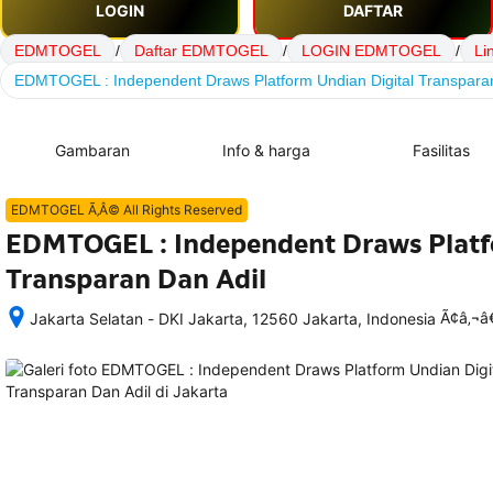
LOGIN
DAFTAR
EDMTOGEL
/
Daftar EDMTOGEL
/
LOGIN EDMTOGEL
/
Li
EDMTOGEL : Independent Draws Platform Undian Digital Transparan
Gambaran
Info & harga
Fasilitas
EDMTOGEL Ã‚Â© All Rights Reserved
EDMTOGEL : Independent Draws Platf
Transparan Dan Adil
Ã¢â‚¬
Jakarta Selatan - DKI Jakarta, 12560 Jakarta, Indonesia
Setelah 
memesan, 
semua 
rincian 
akomodasi 
termasuk 
nomor 